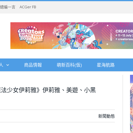
總編一言
ACGer FB
人
商品情報
萌新百科(仮)
星海航路
魔法少女伊莉雅》伊莉雅、美遊、小黑
新聞動態