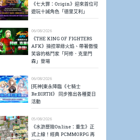
《七大罪：Origin》迎來首位可
遊玩十誡角色「德里艾利」
06/08/2026
《THE KING OF FIGHTERS
AFK》操控翠綠火焰、帶著傲慢
笑容的格鬥家「阿修．克里門
森」登場
06/08/2026
[死神]東永降臨《七騎士
Re:BIRTH》 同步推出各種夏日
活動
05/08/2026
《水滸歷險Online：重生》正
式上線！經典 PCMMORPG 再