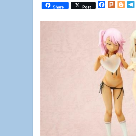
Facebook
Plurk
Blog
Share
Post