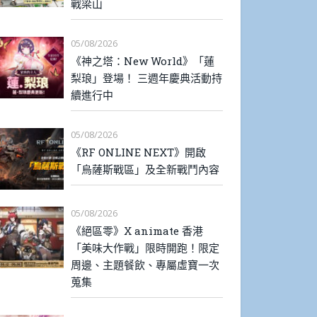
戰梁山
05/08/2026
《神之塔：New World》「蓮
梨琅」登場！ 三週年慶典活動持
續進行中
05/08/2026
《RF ONLINE NEXT》開啟
「烏薩斯戰區」及全新戰鬥內容
05/08/2026
《絕區零》X animate 香港
「美味大作戰」限時開跑！限定
周邊、主題餐飲、專屬虛寶一次
蒐集