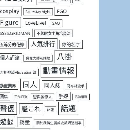
cosplay
FGO
Fate/stay night
Figure
LoveLive!
SAO
SSSS.GRIDMAN
不起眼女主角培育法
人氣排行
你的名字
五等分的花嫁
八掛
個人評論
偶像大師灰姑娘
動畫情報
刀劍神域Alicization篇
同人
同人誌
動畫業界
哥布林殺手
手遊
圖集
戀與製作人
工作細胞
活動情報
話題
聲優
艦これ
訃報
遊戲
銷量
關於我轉生變成史萊姆這檔事