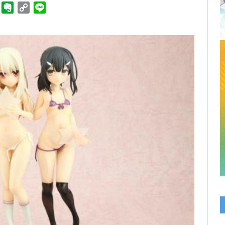
ger
Telegram
Evernote
Copy
Line
Link