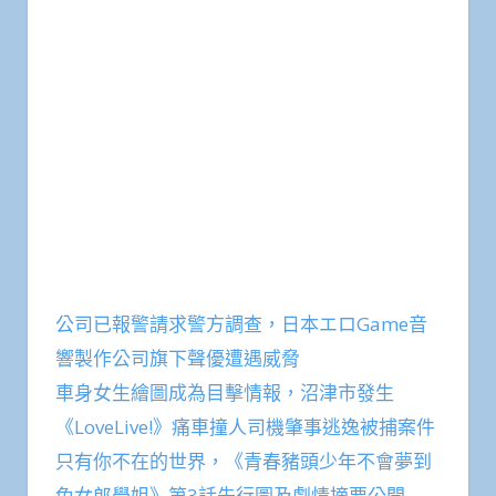
公司已報警請求警方調查，日本エロGame音
響製作公司旗下聲優遭遇威脅
車身女生繪圖成為目擊情報，沼津市發生
《LoveLive!》痛車撞人司機肇事逃逸被捕案件
只有你不在的世界，《青春豬頭少年不會夢到
兔女郎學姐》第3話先行圖及劇情摘要公開