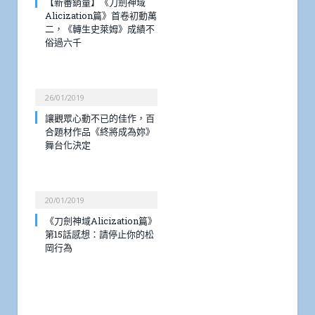
【新番銷量】《刀劍神域
Alicization篇》首卷初動萬
二，《轉生史萊姆》成績不
俗過六千
26/01/2019
讓觀眾心動不已的佳作，百
合題材作品《終將成為妳》
舞台化決定
20/01/2019
《刀劍神域Alicization篇》
第15話感想：請停止你的松
岡行為