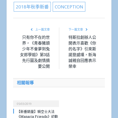
2018年秋季新番
CONCEPTION
上一篇文章
下一篇文章
只有你不在的世
特斯拉創辦人公
界，《青春豬頭
開表示喜歡《你
少年不會夢到兔
的名字》引來斯
女郎學姐》第3話
諾登感嘆，新海
先行圖及劇情摘
誠親自回應表示
要公開
榮幸
相關報導
05/03/2019
【新番銷量】騎空士大法
《Manaria Friends》初動