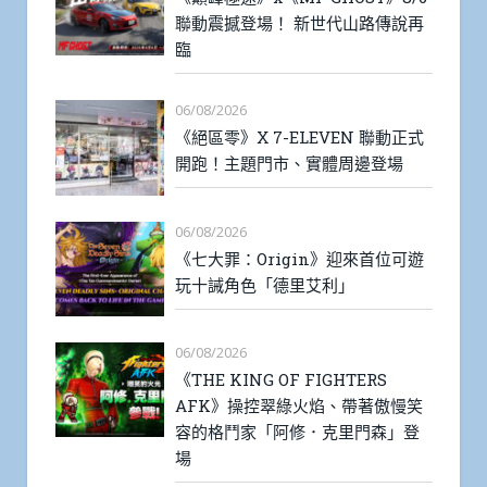
聯動震撼登場！ 新世代山路傳說再
臨
06/08/2026
《絕區零》X 7-ELEVEN 聯動正式
開跑！主題門市、實體周邊登場
06/08/2026
《七大罪：Origin》迎來首位可遊
玩十誡角色「德里艾利」
06/08/2026
《THE KING OF FIGHTERS
AFK》操控翠綠火焰、帶著傲慢笑
容的格鬥家「阿修．克里門森」登
場