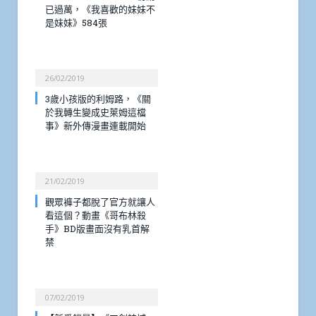
已過萬，《我喜歡的妹妹不
是妹妹》584張
26/02/2019
3歲小孩版的利姆路，《關
於我轉生變成史萊姆這檔
事》新外傳漫畫連載開始
21/02/2019
觀眾褲子都脫了官方就讓人
看這個？動畫《哥布林殺
手》BD版畫面沒有乳首解
禁
07/02/2019