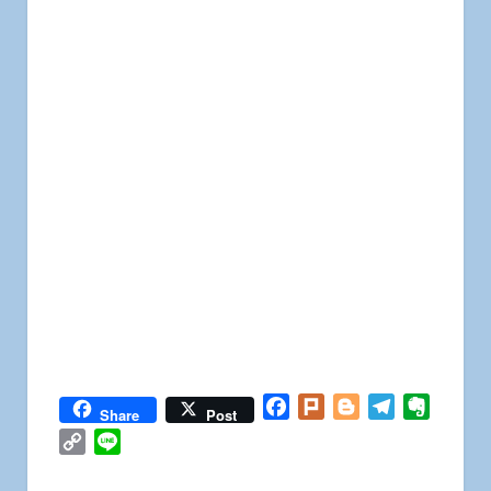
Facebook
Plurk
Blogger
Telegram
Everno
Share
Post
Copy
Line
Link