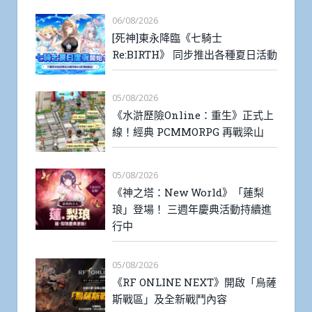
06/08/2026
[死神]東永降臨《七騎士
Re:BIRTH》 同步推出各種夏日活動
05/08/2026
《水滸歷險Online：重生》正式上
線！經典 PCMMORPG 再戰梁山
05/08/2026
《神之塔：New World》「蓮梨
琅」登場！ 三週年慶典活動持續進
行中
05/08/2026
《RF ONLINE NEXT》開啟「烏薩
斯戰區」及全新戰鬥內容