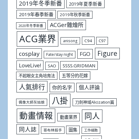
2019年冬季新番
2019年夏季新番
2019年春季新番
2019年秋季新番
ACGer雜燴所
2020年冬季新番
ACG業界
C94
C97
anisong
Figure
cosplay
FGO
Fate/stay night
LoveLive!
SSSS.GRIDMAN
SAO
五等分的花嫁
不起眼女主角培育法
人氣排行
個人評論
你的名字
八掛
刀劍神域Alicization篇
偶像大師灰姑娘
動畫情報
同人
動畫業界
同人誌
圖集
哥布林殺手
工作細胞