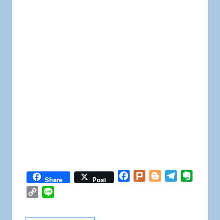
Facebook
Plurk
Blogger
Telegram
Everno
Share
Post
Copy
Line
Link