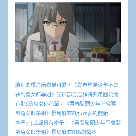
臉紅的櫻島麻衣最可愛，《青春豬頭少年不會
夢到兔女郎學姐》光碟部分店舖特典用圖公開
有點S的兔女郎前輩，《青春豬頭少年不會夢
到兔女郎學姐》櫻島麻衣Figure預約開始
本子er|此處真有本子，《青春豬頭少年不會夢
到兔女郎學姐》櫻島麻衣R18劇情本