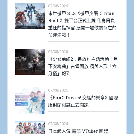
07/08/2026
末世機甲 SLG《機甲突襲：Titan
Rush》雙平台正式上線 化身肩負
重任的指揮官 展開一場攸關存亡的
命運決戰！
07/08/2026
《少女前線2：追放》主題活動「月
下安魂曲」古堡開放 精英人形「六
分儀」報到
07/08/2026
《BanG Dream! 交織的樂章》國際
服封閉測試正式開跑
07/08/2026
日本超人氣 電競 VTuber 團體