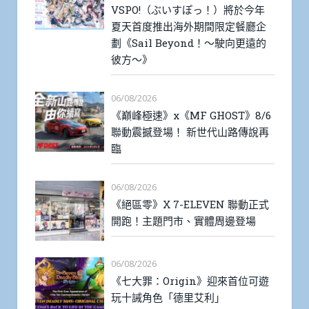
VSPO!（ぶいすぽっ！）將於今年
夏天首度推出海外期間限定餐廳企
劃《Sail Beyond！～駛向更遠的
彼方～》
06/08/2026
《巔峰極速》x《MF GHOST》8/6
聯動震撼登場！ 新世代山路傳說再
臨
06/08/2026
《絕區零》X 7-ELEVEN 聯動正式
開跑！主題門市、實體周邊登場
06/08/2026
《七大罪：Origin》迎來首位可遊
玩十誡角色「德里艾利」