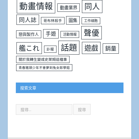
動畫情報
同人
動畫業界
同人誌
圖集
哥布林殺手
工作細胞
聲優
手遊
戀與製作人
活動情報
話題
遊戲
艦これ
銷量
訃報
關於我轉生變成史萊姆這檔事
青春豬頭少年不會夢到兔女郎學姐
搜索文章