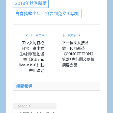
2018年秋季新番
青春豬頭少年不會夢到兔女郎學姐
上一篇文章
下一篇文章
美少女的打槍
下一位巫女接著
日常，高中女
做，10月新番
生×射擊運動漫
《CONCEPTION》
畫《Rifle is
第2話先行圖及劇情
Beautiful》動
摘要公開
畫化決定
相關報導
15/05/2019