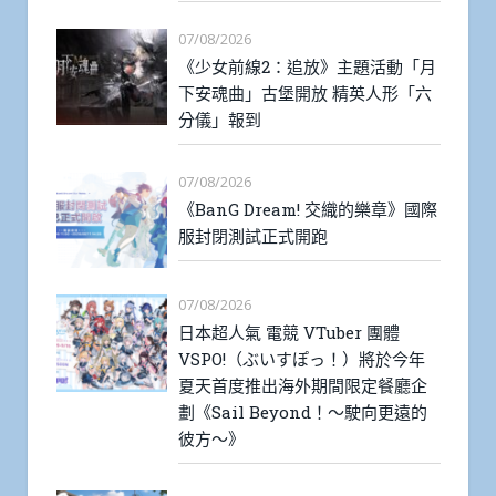
07/08/2026
《少女前線2：追放》主題活動「月
下安魂曲」古堡開放 精英人形「六
分儀」報到
07/08/2026
《BanG Dream! 交織的樂章》國際
服封閉測試正式開跑
07/08/2026
日本超人氣 電競 VTuber 團體
VSPO!（ぶいすぽっ！）將於今年
夏天首度推出海外期間限定餐廳企
劃《Sail Beyond！～駛向更遠的
彼方～》