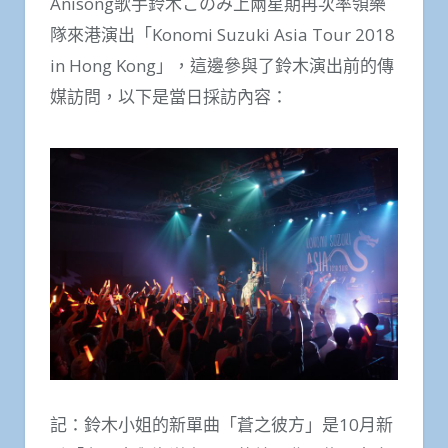
Anisong歌手鈴木このみ上兩星期再次率領樂
隊來港演出「Konomi Suzuki Asia Tour 2018
in Hong Kong」，這邊參與了鈴木演出前的傳
媒訪問，以下是當日採訪內容：
記：鈴木小姐的新單曲「蒼之彼方」是10月新