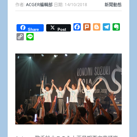
作者:
ACGER編輯部
日期:
14/10/2018
新聞動態
Facebook
Plurk
Blogger
Telegram
Everno
Share
Post
Copy
Line
Link