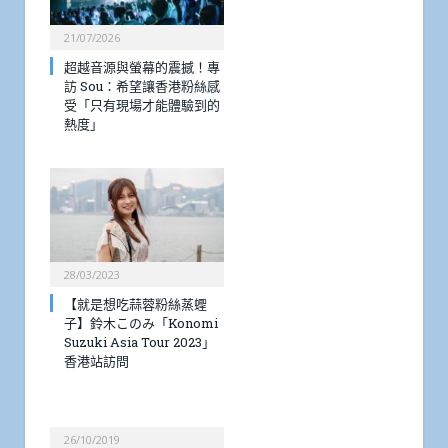
21/07/2026
超越音源與螢幕的震撼！專
訪 Sou：希望讓香港粉絲感
受「只有現場才能體驗到的
熱度」
28/03/2023
【就是想吃蒜蓉粉絲蒸蟶
子】鈴木このみ「Konomi
Suzuki Asia Tour 2023」
香港站訪問
26/10/2019