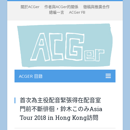
關於ACGer
作者與ACGer的關係
徵稿與推廣合作
總編一言
ACGer FB
ACGER 目錄
首次為主役配音緊張得在配音室
門前不斷徘徊，鈴木このみAsia
Tour 2018 in Hong Kong訪問