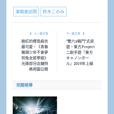
演唱會訪問
鈴木このみ
上一篇文章
下一篇文章
臉紅的櫻島麻衣
“雙六x戰鬥”式桌
最可愛，《青春
遊，東方Project
豬頭少年不會夢
二創手遊『東方
到兔女郎學姐》
キャノンボー
光碟部分店舖特
ル』2019年上線
典用圖公開
相關報導