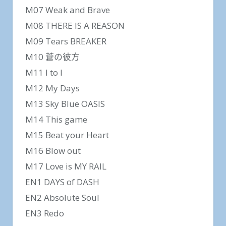
M07 Weak and Brave
M08 THERE IS A REASON
M09 Tears BREAKER
M10 蒼の彼方
M11 I to I
M12 My Days
M13 Sky Blue OASIS
M14 This game
M15 Beat your Heart
M16 Blow out
M17 Love is MY RAIL
EN1 DAYS of DASH
EN2 Absolute Soul
EN3 Redo