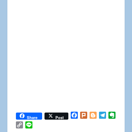
Facebook
Plurk
Blogger
Telegram
Everno
Share
Post
Copy
Line
Link