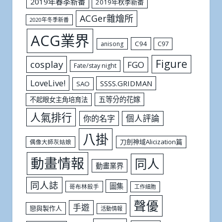
2019年春季新番
2019年秋季新番
ACGer雜燴所
2020年冬季新番
ACG業界
C94
C97
anisong
Figure
cosplay
FGO
Fate/stay night
LoveLive!
SSSS.GRIDMAN
SAO
五等分的花嫁
不起眼女主角培育法
人氣排行
個人評論
你的名字
八掛
刀劍神域Alicization篇
偶像大師灰姑娘
動畫情報
同人
動畫業界
同人誌
圖集
哥布林殺手
工作細胞
聲優
手遊
戀與製作人
活動情報