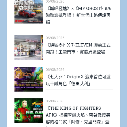
06/08/2026
《巔峰極速》x《MF GHOST》8/6
聯動震撼登場！ 新世代山路傳說再
臨
06/08/2026
《絕區零》X 7-ELEVEN 聯動正式
開跑！主題門市、實體周邊登場
06/08/2026
《七大罪：Origin》迎來首位可遊
玩十誡角色「德里艾利」
06/08/2026
《THE KING OF FIGHTERS
AFK》操控翠綠火焰、帶著傲慢笑
容的格鬥家「阿修．克里門森」登