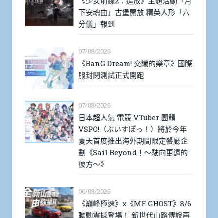
《少女前線2：追放》主題活動「月
下安魂曲」古堡開放 精英人形「六
分儀」報到
07/08/2026
《BanG Dream! 交織的樂章》國際
服封閉測試正式開跑
07/08/2026
日本超人氣 電競 VTuber 團體
VSPO!（ぶいすぽっ！）將於今年
夏天首度推出海外期間限定餐廳企
劃《Sail Beyond！～駛向更遠的
彼方～》
06/08/2026
《巔峰極速》x《MF GHOST》8/6
聯動震撼登場！ 新世代山路傳說再