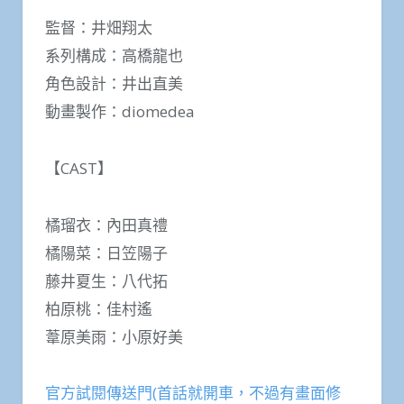
監督：井畑翔太
系列構成：高橋龍也
角色設計：井出直美
動畫製作：diomedea
【CAST】
橘瑠衣：內田真禮
橘陽菜：日笠陽子
藤井夏生：八代拓
柏原桃：佳村遙
葦原美雨：小原好美
官方試閱傳送門(首話就開車，不過有畫面修