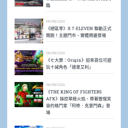
臨
06/08/2026
《絕區零》X 7-ELEVEN 聯動正式
開跑！主題門市、實體周邊登場
06/08/2026
《七大罪：Origin》迎來首位可遊
玩十誡角色「德里艾利」
06/08/2026
《THE KING OF FIGHTERS
AFK》操控翠綠火焰、帶著傲慢笑
容的格鬥家「阿修．克里門森」登
場