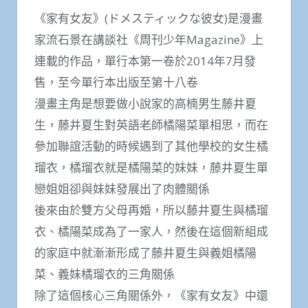
《家有女友》(ドメスティックな彼女)是漫畫
家流石景在講談社《周刊少年Magazine》上
連載的作品，單行本第一卷於2014年7月發
售，至今單行本出版至第十八卷
漫畫主角是想要做小說家的高楠男生藤井夏
生，藤井夏生對英語老師橘陽菜單相思，而在
參加聯誼活動的時候遇到了其他學校的女生橘
瑠衣，橘瑠衣就是橘陽菜的妹妹，藤井夏生單
戀姐姐卻與妹妹發展出了肉體關係
後來由於雙方父母再婚，所以藤井夏生與橘瑠
衣、橘陽菜成為了一家人，然後在這個新組成
的家庭中就漸漸形成了藤井夏生與義姐橘陽
菜、義妹橘瑠衣的三角關係
除了這個核心三角關係外，《家有女友》中還