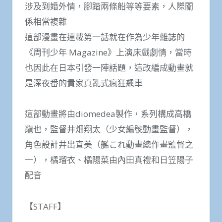
涉及到婚外情，腳踏兩條船等等要素，人際關
係相當複雜
這部漫畫在連載第一話就在作為少年雜誌的
《周刊少年 Magazine》上演床戲劇情，當時
也因此在日本引發一陣話題，這改編成動畫就
是深夜番的貴家真亂式瘋狂飆車
這部動畫將由diomedea製作，系列構成高橋
龍也，監督井畑翔太（少女編號動畫監督），
角色設計井出直美（艦これ動畫總作畫監督之
一），橘瑠衣、橘陽菜由內田真禮和日笠陽子
配音
【STAFF】