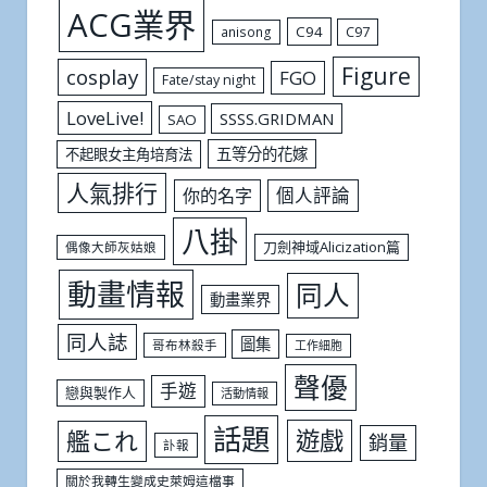
ACG業界
C94
C97
anisong
Figure
cosplay
FGO
Fate/stay night
LoveLive!
SSSS.GRIDMAN
SAO
五等分的花嫁
不起眼女主角培育法
人氣排行
個人評論
你的名字
八掛
刀劍神域Alicization篇
偶像大師灰姑娘
動畫情報
同人
動畫業界
同人誌
圖集
哥布林殺手
工作細胞
聲優
手遊
戀與製作人
活動情報
話題
遊戲
艦これ
銷量
訃報
關於我轉生變成史萊姆這檔事