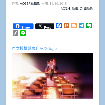
作者:
ACGER編輯部
日期:
11/10/2018
ACGN
,
動畫
,
新聞動態
Facebook
Plurk
Blogger
Telegram
Everno
Share
Post
Copy
Line
Link
原文授權轉載自ACGdoge