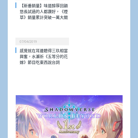
【新番銷量】味道醇厚回韻
悠長試過的人都讚好，《煙
草》銷量累計突破一萬大關
07/04/2019
感覺就在耳邊聽得三玖相當
興奮，水瀨祈《五等分的花
嫁》節目吃東西說台詞