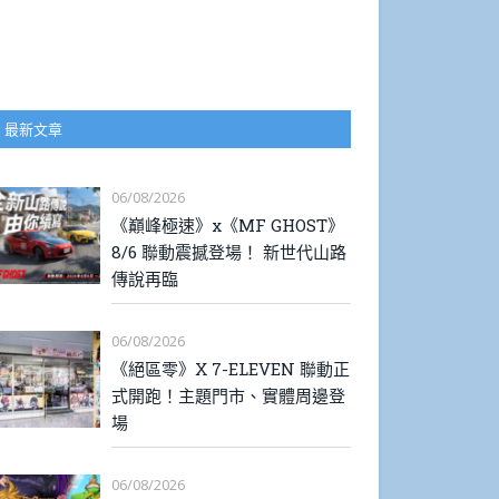
最新文章
06/08/2026
《巔峰極速》x《MF GHOST》
8/6 聯動震撼登場！ 新世代山路
傳說再臨
06/08/2026
《絕區零》X 7-ELEVEN 聯動正
式開跑！主題門市、實體周邊登
場
06/08/2026