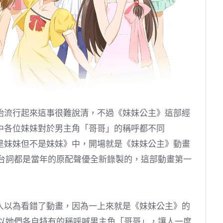
始流行起來這事很難說清，不過《妹妹公主》這部經
中各位妹妹對於男主角「哥哥」的稱呼都不同
是妹妹但不是妹妹》中，開場就是《妹妹公主》動畫
的台詞都是當年的原配聲優全新錄製的，這部動畫第一
人以為看錯了動畫，因為一上來就是《妹妹公主》的
，以她們各自特有的稱呼喊男主角「哥哥」，讓人一度