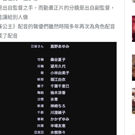
是出自監督之手，而動畫正片的分鏡是出自副監督，
能讓給別人做
妹公主》配音的聲優們雖然時隔多年再次為角色配音
成了配音