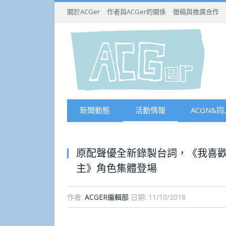
關於ACGer
作者與ACGer的關係
徵稿與推廣合作
新聞動態
活動情報
ACGN&同
原配聲優全新錄製台詞，《我喜
主》角色集體登場
作者:
ACGER編輯部
日期:
11/10/2018