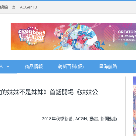
總編一言
ACGer FB
人
商品情報
萌新百科(仮)
星海航路
歡的妹妹不是妹妹》首話開場《妹妹公
2018年秋季新番
,
ACGN
,
動畫
,
新聞動態