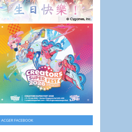
ACGER FACEBOOK