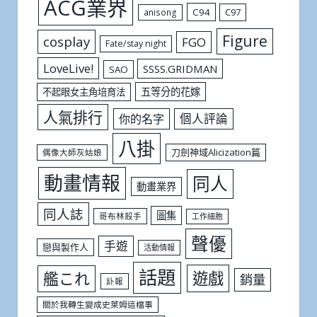
ACG業界
C94
C97
anisong
Figure
cosplay
FGO
Fate/stay night
LoveLive!
SSSS.GRIDMAN
SAO
五等分的花嫁
不起眼女主角培育法
人氣排行
個人評論
你的名字
八掛
刀劍神域Alicization篇
偶像大師灰姑娘
動畫情報
同人
動畫業界
同人誌
圖集
哥布林殺手
工作細胞
聲優
手遊
戀與製作人
活動情報
話題
遊戲
艦これ
銷量
訃報
關於我轉生變成史萊姆這檔事