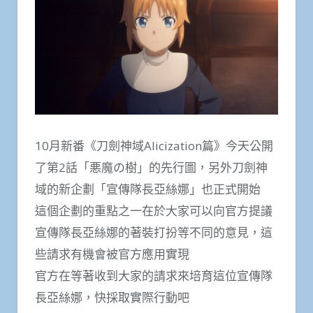
10月新番《刀劍神域Alicization篇》今天公開
了第2話「悪魔の樹」的先行圖，另外刀劍神
域的新企劃「宣傳隊長亞絲娜」也正式開始
這個企劃的重點之一在於大家可以向官方提議
宣傳隊長亞絲娜的著裝打扮等不同的意見，這
些請求有機會被官方應用實現
官方在等著收到大家的請求來培育這位宣傳隊
長亞絲娜，快採取實際行動吧