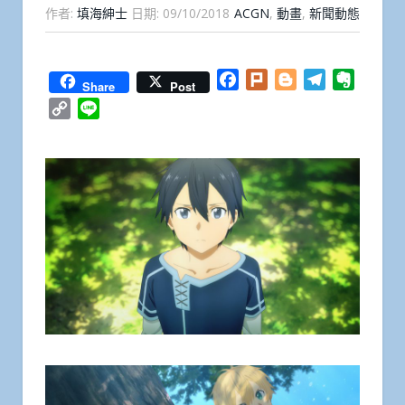
作者:
填海紳士
日期:
09/10/2018
ACGN
,
動畫
,
新聞動態
Facebook
Plurk
Blogger
Telegram
Everno
Share
Post
Copy
Line
Link