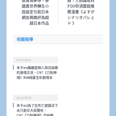
娘實現夢想，泰
菇？三田誠取材
國異世界轉生小
FGO奈須蘑菇推
說設定引起日本
薦漫畫《よすが
網友興趣評為超
シナリオパレェ
越日本作品
ド 》
相關報導
01/01/2020
本子er|繼續是桐人與亞絲娜
的激情交流，C97《刀劍神
域》R18純愛全彩劇情本
22/12/2019
本子er|為了在死亡遊戲活下
去只能任大叔擺布，
C97《刀劍神域》亞絲娜