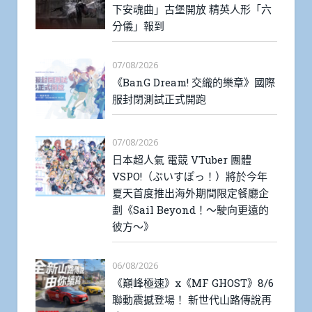
下安魂曲」古堡開放 精英人形「六
分儀」報到
07/08/2026
《BanG Dream! 交織的樂章》國際
服封閉測試正式開跑
07/08/2026
日本超人氣 電競 VTuber 團體
VSPO!（ぶいすぽっ！）將於今年
夏天首度推出海外期間限定餐廳企
劃《Sail Beyond！～駛向更遠的
彼方～》
06/08/2026
《巔峰極速》x《MF GHOST》8/6
聯動震撼登場！ 新世代山路傳說再