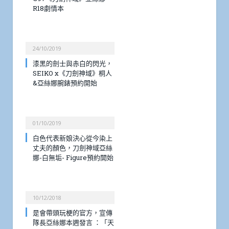
R18劇情本
24/10/2019
漆黑的劍士與赤白的閃光，
SEIKO x《刀劍神域》桐人
&亞絲娜腕錶預約開始
01/10/2019
白色代表新娘決心從今染上
丈夫的顏色，刀劍神域亞絲
娜-白無垢- Figure預約開始
10/12/2018
是會帶頭玩梗的官方，宣傳
隊長亞絲娜本週發言 ：「天