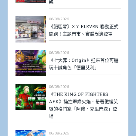
臨
06/08/2026
《絕區零》X 7-ELEVEN 聯動正式
開跑！主題門市、實體周邊登場
06/08/2026
《七大罪：Origin》迎來首位可遊
玩十誡角色「德里艾利」
06/08/2026
《THE KING OF FIGHTERS
AFK》操控翠綠火焰、帶著傲慢笑
容的格鬥家「阿修．克里門森」登
場
06/08/2026