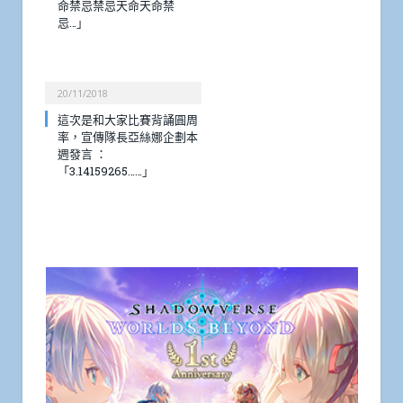
命禁忌禁忌天命天命禁
忌…」
20/11/2018
這次是和大家比賽背誦圓周
率，宣傳隊長亞絲娜企劃本
週發言 ：
「3.14159265……」