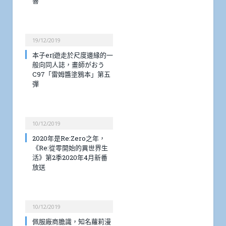
響
19/12/2019
本子er|遊走於尺度邊緣的一
般向同人誌，畫師がおう
C97「雷姆醬塗鴉本」第五
彈
10/12/2019
2020年是Re:Zero之年，
《Re:從零開始的異世界生
活》第2季2020年4月新番
放送
10/12/2019
佩服廠商膽識，知名蘿莉漫