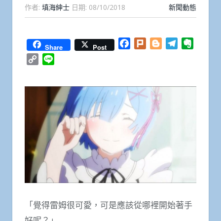
作者:
填海紳士
日期:
08/10/2018
新聞動態
Facebook
Plurk
Blogger
Telegram
Everno
Share
Post
Copy
Line
Link
「覺得雷姆很可愛，可是應該從哪裡開始著手
好呢？」