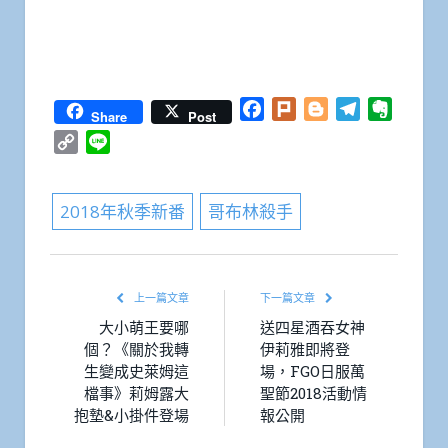
Facebook
Plurk
Blogger
Telegram
Everno
Share
Post
Copy
Line
Link
2018年秋季新番
哥布林殺手
上一篇文章
下一篇文章
大小萌王要哪
送四星酒吞女神
個？《關於我轉
伊莉雅即將登
生變成史萊姆這
場，FGO日服萬
檔事》莉姆露大
聖節2018活動情
抱墊&小掛件登場
報公開