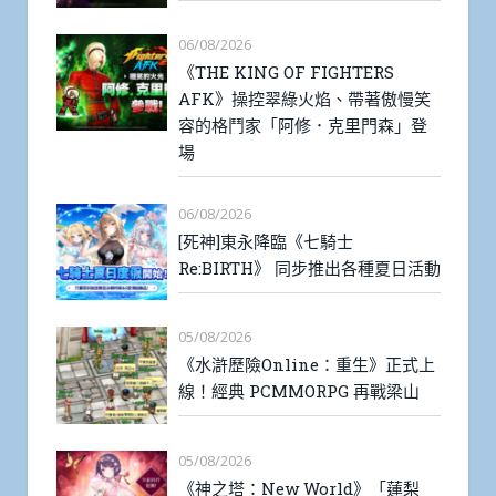
06/08/2026
《THE KING OF FIGHTERS
AFK》操控翠綠火焰、帶著傲慢笑
容的格鬥家「阿修．克里門森」登
場
06/08/2026
[死神]東永降臨《七騎士
Re:BIRTH》 同步推出各種夏日活動
05/08/2026
《水滸歷險Online：重生》正式上
線！經典 PCMMORPG 再戰梁山
05/08/2026
《神之塔：New World》「蓮梨