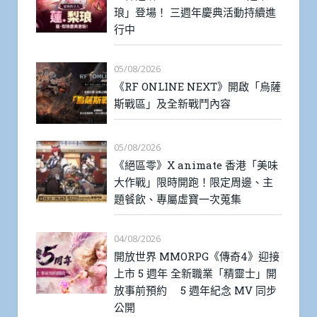
琅」登場！ 三週年慶典活動持續進
行中
05/08/2026
《RF ONLINE NEXT》開啟「烏薩
斯戰區」及全新戰鬥內容
05/08/2026
《絕區零》X animate 香港「美味
大作戰」限時開跑！限定周邊、主
題餐飲、專屬虛寶一次蒐集
04/08/2026
開放世界 MMORPG《傳奇4》迎接
上市 5 週年 全新職業「精靈士」開
放事前預約 5 週年紀念 MV 同步
公開