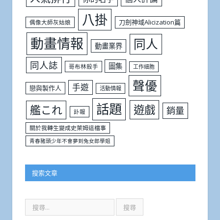
八掛
刀劍神域Alicization篇
偶像大師灰姑娘
動畫情報
同人
動畫業界
同人誌
圖集
哥布林殺手
工作細胞
聲優
手遊
戀與製作人
活動情報
話題
遊戲
艦これ
銷量
訃報
關於我轉生變成史萊姆這檔事
青春豬頭少年不會夢到兔女郎學姐
搜索文章