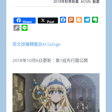
2018年秋季新番
,
ACGN
,
動畫
Facebook
Plurk
Blogger
Telegram
Everno
Share
Post
Copy
Line
Link
原文授權轉載自ACGdoge
2018年10月6日更新：第1話先行圖公開