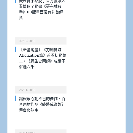
觀眾褲子都脫了官方就讓人
看這個？動畫《哥布林殺
手》BD版畫面沒有乳首解
禁
07/02/2019
【新番銷量】《刀劍神域
Alicization篇》首卷初動萬
二，《轉生史萊姆》成績不
俗過六千
26/01/2019
讓觀眾心動不已的佳作，百
合題材作品《終將成為妳》
舞台化決定