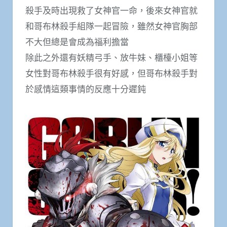
殺手及時出現救了女神官一命，後來女神官就
和哥布林殺手組隊一起冒險，雖然女神官胸部
不大但總是會成為福利擔當
除此之外還有妖精弓手、放牛妹、櫃檯小姐等
女性對哥布林殺手很有好感，但哥布林殺手對
於感情這類事情的反應十分遲鈍