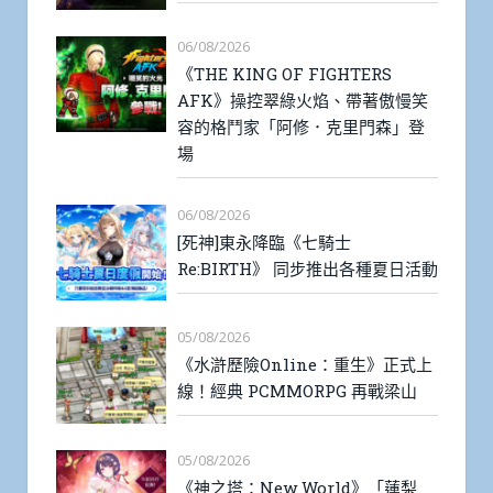
06/08/2026
《THE KING OF FIGHTERS
AFK》操控翠綠火焰、帶著傲慢笑
容的格鬥家「阿修．克里門森」登
場
06/08/2026
[死神]東永降臨《七騎士
Re:BIRTH》 同步推出各種夏日活動
05/08/2026
《水滸歷險Online：重生》正式上
線！經典 PCMMORPG 再戰梁山
05/08/2026
《神之塔：New World》「蓮梨