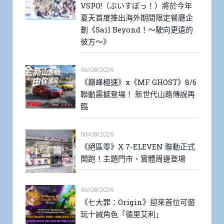
VSPO!（ぶいすぽっ！）將於今年
夏天首度推出海外期間限定餐廳企
劃《Sail Beyond！～駛向更遠的
彼方～》
06/08/2026
《巔峰極速》x《MF GHOST》8/6
聯動震撼登場！ 新世代山路傳說再
臨
06/08/2026
《絕區零》X 7-ELEVEN 聯動正式
開跑！主題門市、實體周邊登場
06/08/2026
《七大罪：Origin》迎來首位可遊
玩十誡角色「德里艾利」