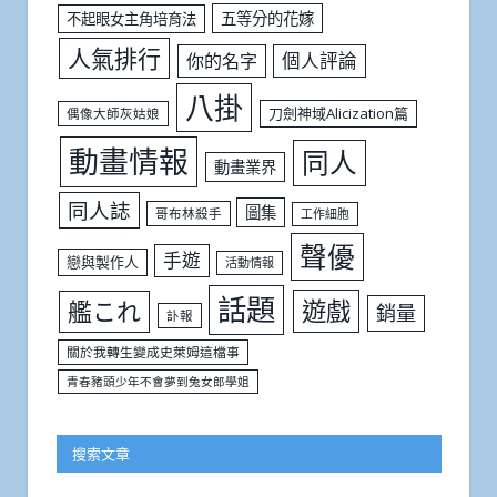
五等分的花嫁
不起眼女主角培育法
人氣排行
個人評論
你的名字
八掛
刀劍神域Alicization篇
偶像大師灰姑娘
動畫情報
同人
動畫業界
同人誌
圖集
哥布林殺手
工作細胞
聲優
手遊
戀與製作人
活動情報
話題
遊戲
艦これ
銷量
訃報
關於我轉生變成史萊姆這檔事
青春豬頭少年不會夢到兔女郎學姐
搜索文章