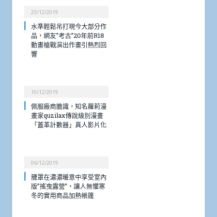
23/12/2019
水準輕鬆吊打現今大部分作
品，網友”考古”20年前R18
動畫槍戰演出作畫引熱烈回
響
10/12/2019
佩服廠商膽識，知名蘿莉漫
畫家quzilax傳說級別漫畫
「蓋革計數器」真人影片化
06/12/2019
籠罩在濃濃暖意中享受室內
版”搖曳露營”，讓人無懼寒
冬的實用商品加熱帳篷