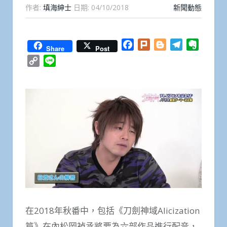
作者:
填海紳士
日期:
04/10/2018
新聞動態
Facebook
Plurk
Blogger
Telegram
Everno
Share
Post
Copy
Line
Link
在2018年秋番中，包括《刀劍神域Alicization
篇》在內松岡禎丞將要為六部作品進行配音，