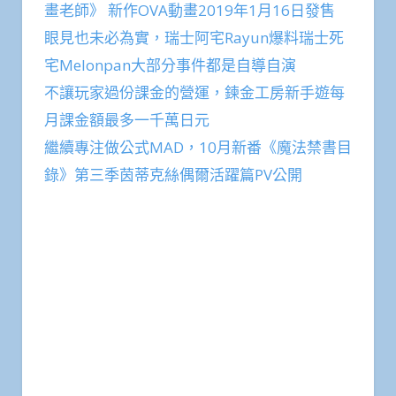
畫老師》 新作OVA動畫2019年1月16日發售
眼見也未必為實，瑞士阿宅Rayun爆料瑞士死
宅Melonpan大部分事件都是自導自演
不讓玩家過份課金的營運，鍊金工房新手遊每
月課金額最多一千萬日元
繼續專注做公式MAD，10月新番《魔法禁書目
錄》第三季茵蒂克絲偶爾活躍篇PV公開