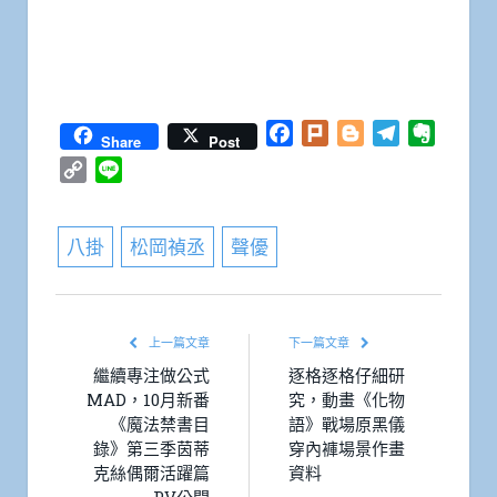
Facebook
Plurk
Blogger
Telegram
Everno
Share
Post
Copy
Line
Link
八掛
松岡禎丞
聲優
上一篇文章
下一篇文章
繼續專注做公式
逐格逐格仔細研
MAD，10月新番
究，動畫《化物
《魔法禁書目
語》戰場原黑儀
錄》第三季茵蒂
穿內褲場景作畫
克絲偶爾活躍篇
資料