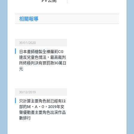
PV公開
相關報導
30/01/2020
日本畫師繪製全裸蘿莉CG
違反兒童色情法，最高裁判
所終極判決有罪罰款30萬日
元
30/12/2019
只計算主要角色就已經有12
部的M・A・O，2019年女
聲優動畫主要角色出演作品
數排行