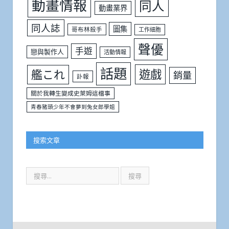
動畫情報
同人
動畫業界
同人誌
圖集
哥布林殺手
工作細胞
聲優
手遊
戀與製作人
活動情報
話題
遊戲
艦これ
銷量
訃報
關於我轉生變成史萊姆這檔事
青春豬頭少年不會夢到兔女郎學姐
搜索文章