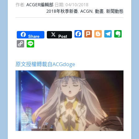
作者:
ACGER編輯部
日期:
04/10/2018
2018年秋季新番
,
ACGN
,
動畫
,
新聞動態
Facebook
Plurk
Blogger
Telegram
Everno
Share
Post
Copy
Line
Link
原文授權轉載自ACGdoge