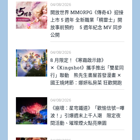
04/08/2026
開放世界 MMORPG《傳奇4》迎接
上市 5 週年 全新職業「精靈士」開
放事前預約 5 週年紀念 MV 同步
公開
04/08/2026
8 月限定！《寒霜啟示錄》
✕《Kingshot》攜手推出「雙星同
行」聯動 熊先生書屋首發漫畫 ✕
國王燒烤節：娜妍私房菜 狂歡開跑
04/08/2026
《崩壞：星穹鐵道》「歡愉信號—嗶
波！」引爆週末上千人潮 限定夜
間活動、璀璨煙火點亮樂園