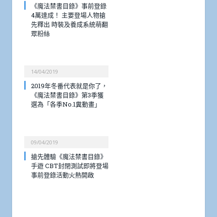
《魔法禁書目錄》事前登錄
4萬達成！ 主要登場人物搶
先釋出 時裝及養成系統萌翻
眾粉絲
14/04/2019
2019年冬番代表就是你了，
《魔法禁書目錄》第3季獲
選為「各季No.1糞動畫」
09/04/2019
搶先體驗《魔法禁書目錄》
手遊 CBT封閉測試即將登場
事前登錄活動火熱開啟