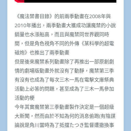
《魔法禁書目錄》的前兩季動畫在2008年與
2010年播出，兩季動畫大獲成功讓魔禁的小說
銷量也水漲船高，而且與魔禁同世界觀同時
間，但是角色視角不同的外傳《某科學的超電
磁炮》也推出了兩季動畫
但是後來魔禁系列動畫除了再推出一部原創劇
情的劇場版動畫外就沒有了動靜，魔禁第三季
有沒有也成為了每次三木一馬在電擊文庫祭典
活動上必答的問題，甚至成為了三木一馬參加
活動的梗
今年其實魔禁第三季動畫製作決定是一個超級
大新聞，然而由於不知為何的消息偷跑(有陰謀
論說是角川當時為了抵擋たつき監督遭撤換事