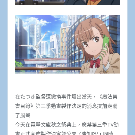
在たつき監督遭撤換事件爆出當天，《魔法禁
書目錄》第三季動畫製作決定的消息提前走漏
了風聲
今天在電擊文庫秋之祭典上，魔禁第三季TV動
畫正式宣佈製作決定並公開了告知PV，同時