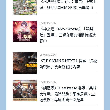
《水滸歷險Online：重生》正式上
線！經典 PCMMORPG 再戰梁山
05/08/2026
《神之塔：New World》「蓮梨
琅」登場！ 三週年慶典活動持續進
行中
05/08/2026
《RF ONLINE NEXT》開啟「烏薩
斯戰區」及全新戰鬥內容
05/08/2026
《絕區零》X animate 香港「美味
大作戰」限時開跑！限定周邊、主
題餐飲、專屬虛寶一次蒐集