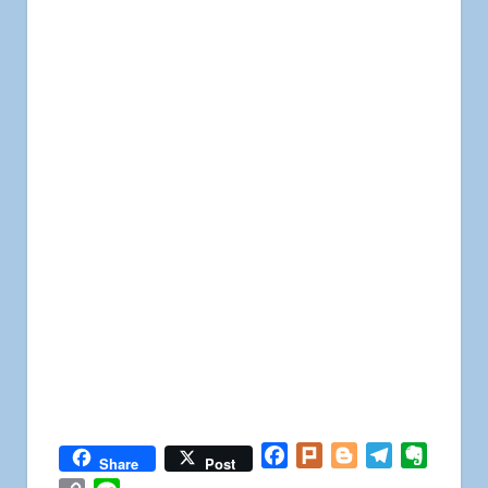
Facebook
Plurk
Blogger
Telegram
Everno
Share
Post