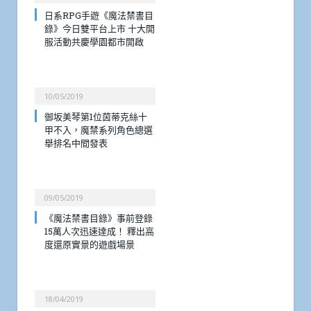
日系RPG手遊《魔法禁書目
錄》今日雙平台上市 十大開
服活動共慶學園都市開啟
10/05/2019
御坂美琴第1位茵蒂克絲十
甲不入，魔禁系列角色總選
舉排名中間發表
09/05/2019
《魔法禁書目錄》事前登錄
15萬人次迅速達成！ 釋出高
度還原實景的遊戲場景
18/04/2019