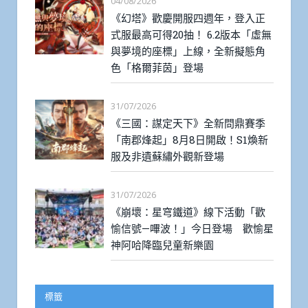
04/08/2026
《幻塔》歡慶開服四週年，登入正
式服最高可得20抽！ 6.2版本「虛無
與夢境的座標」上線，全新擬態角
色「格爾菲茵」登場
31/07/2026
《三國：謀定天下》全新問鼎賽季
「南郡烽起」8月8日開啟！S1煥新
服及非遺蘇繡外觀新登場
31/07/2026
《崩壞：星穹鐵道》線下活動「歡
愉信號—嗶波！」今日登場 歡愉星
神阿哈降臨兒童新樂園
標籤