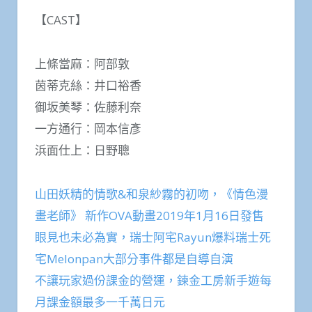
【CAST】
上條當麻：阿部敦
茵蒂克絲：井口裕香
御坂美琴：佐藤利奈
一方通行：岡本信彥
浜面仕上：日野聰
山田妖精的情歌&和泉紗霧的初吻，《情色漫
畫老師》 新作OVA動畫2019年1月16日發售
眼見也未必為實，瑞士阿宅Rayun爆料瑞士死
宅Melonpan大部分事件都是自導自演
不讓玩家過份課金的營運，鍊金工房新手遊每
月課金額最多一千萬日元