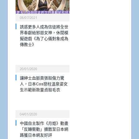
08/07/2021
誘惑更多人成為信徒將全世
界奉獻給邪惡女神，休閒模
擬遊戲《為了心儀對象成為
傳教士》
20/01/2020
讓紳士血脈賁張殺傷力驚
人，日本Cos戀柱溫泉姿女
生示範新款童貞殺毛衣
04/01/2020
中國自主製作《月姫》動畫
「反轉衝動」擴散至日本網
路獲日本網友好評