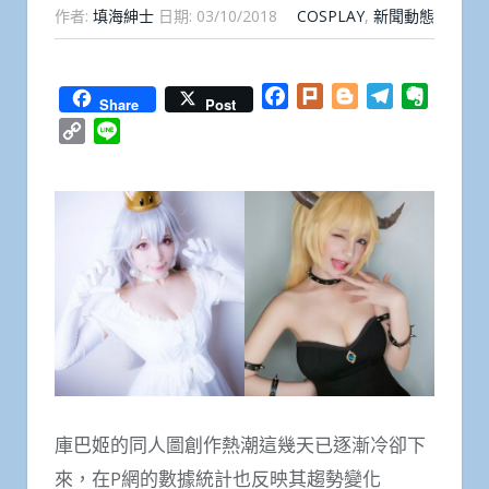
作者:
填海紳士
日期:
03/10/2018
COSPLAY
,
新聞動態
Facebook
Plurk
Blogger
Telegram
Everno
Share
Post
Copy
Line
Link
庫巴姬的同人圖創作熱潮這幾天已逐漸冷卻下
來，在P網的數據統計也反映其趨勢變化