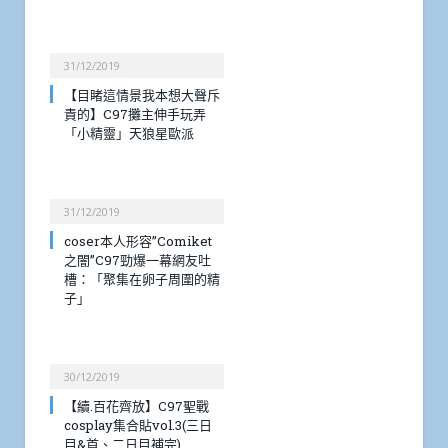
31/12/2019
【目睹這情景我本想大聲斥
責的】C97攤主伸手玩弄
「小精靈」天狼星歐派
31/12/2019
coser本人形容”Comiket
之闇”C97勁爆一幕網友吐
槽：「聚集在卵子周圍的精
子」
30/12/2019
【續.百花齊放】C97聖戰
cosplay集合貼vol.3(三日
目&首、二日目補完)