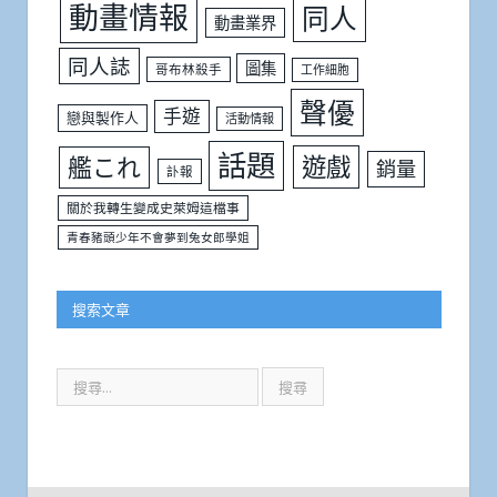
動畫情報
同人
動畫業界
同人誌
圖集
哥布林殺手
工作細胞
聲優
手遊
戀與製作人
活動情報
話題
遊戲
艦これ
銷量
訃報
關於我轉生變成史萊姆這檔事
青春豬頭少年不會夢到兔女郎學姐
搜索文章