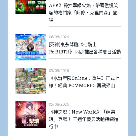
AFK》操控翠綠火焰、帶著傲慢笑
容的格鬥家「阿修．克里門森」登
場
06/08/2026
[死神]東永降臨《七騎士
Re:BIRTH》 同步推出各種夏日活動
05/08/2026
《水滸歷險Online：重生》正式上
線！經典 PCMMORPG 再戰梁山
05/08/2026
《神之塔：New World》「蓮梨
琅」登場！ 三週年慶典活動持續進
行中