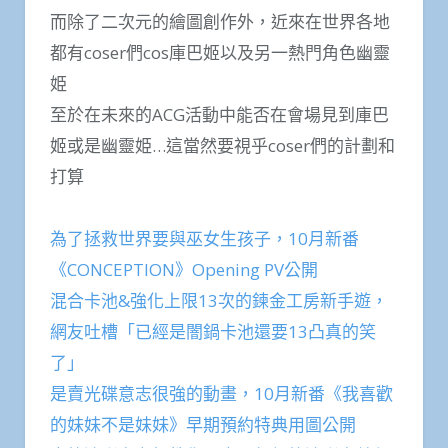
而除了二次元的繪圖創作外，近來在世界各地
都有coser們cos庫巴姬以及另一熱門角色幽靈
姫
至於在未來的ACG活動中能否在會場見到庫巴
姬或是幽靈姫…這當然要視乎coser們的計劃和
打算
為了拯救世界要與巫女生孩子，10月新番
《CONCEPTION》Opening PV公開
混合卡池&強化上限13次的鍊金工房新手遊，
網友吐槽「已經是闇鍋卡池還要13凸真的笑
了」
是賣光碟意志很強的動畫，10月新番《我喜歡
的妹妹不是妹妹》早期預約特典用圖公開