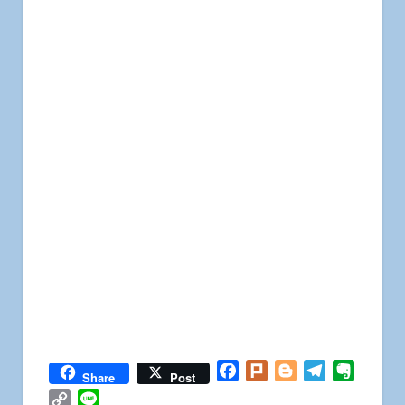
Facebook
Plurk
Blogger
Telegram
Everno
Share
Post
Copy
Line