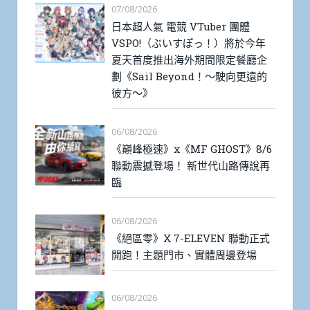
07/08/2026
日本超人氣 電競 VTuber 團體
VSPO!（ぶいすぽっ！）將於今年
夏天首度推出海外期間限定餐廳企
劃《Sail Beyond！～駛向更遠的
彼方～》
06/08/2026
《巔峰極速》x《MF GHOST》8/6
聯動震撼登場！ 新世代山路傳說再
臨
06/08/2026
《絕區零》X 7-ELEVEN 聯動正式
開跑！主題門市、實體周邊登場
06/08/2026