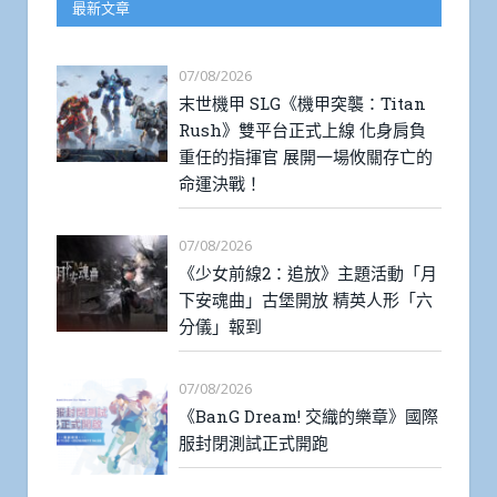
最新文章
07/08/2026
末世機甲 SLG《機甲突襲：Titan
Rush》雙平台正式上線 化身肩負
重任的指揮官 展開一場攸關存亡的
命運決戰！
07/08/2026
《少女前線2：追放》主題活動「月
下安魂曲」古堡開放 精英人形「六
分儀」報到
07/08/2026
《BanG Dream! 交織的樂章》國際
服封閉測試正式開跑