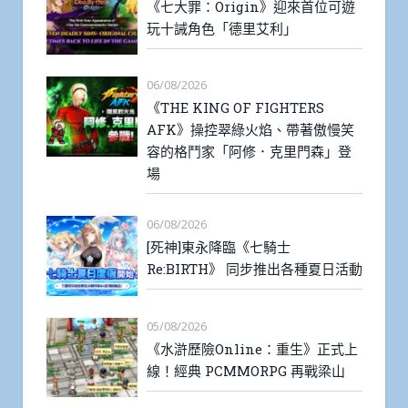
《七大罪：Origin》迎來首位可遊
玩十誡角色「德里艾利」
06/08/2026
《THE KING OF FIGHTERS
AFK》操控翠綠火焰、帶著傲慢笑
容的格鬥家「阿修．克里門森」登
場
06/08/2026
[死神]東永降臨《七騎士
Re:BIRTH》 同步推出各種夏日活動
05/08/2026
《水滸歷險Online：重生》正式上
線！經典 PCMMORPG 再戰梁山