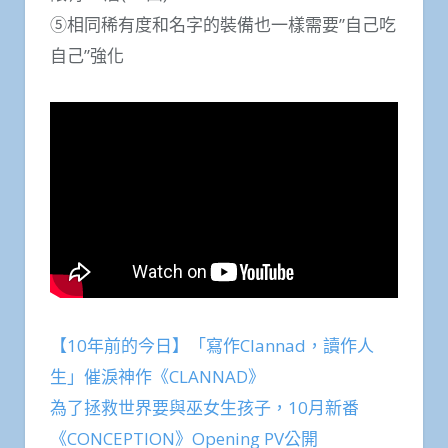
⑤相同稀有度和名字的裝備也一樣需要”自己吃
自己”強化
【10年前的今日】「寫作Clannad，讀作人
生」催淚神作《CLANNAD》
為了拯救世界要與巫女生孩子，10月新番
《CONCEPTION》Opening PV公開