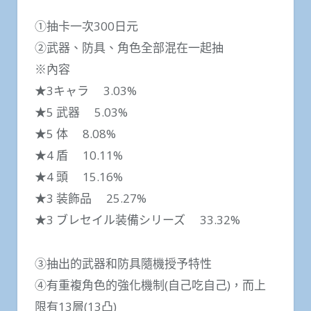
①抽卡一次300日元
②武器、防具、角色全部混在一起抽
※內容
★3キャラ 3.03%
★5 武器 5.03%
★5 体 8.08%
★4 盾 10.11%
★4 頭 15.16%
★3 装飾品 25.27%
★3 ブレセイル装備シリーズ 33.32%
③抽出的武器和防具隨機授予特性
④有重複角色的強化機制(自己吃自己)，而上
限有13層(13凸)