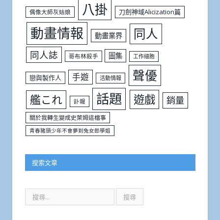
八掛
刀劍神域Alicization篇
偶像大師灰姑娘
動畫情報
同人
動畫業界
同人誌
圖集
哥布林殺手
工作細胞
聲優
手遊
戀與製作人
活動情報
話題
遊戲
艦これ
銷量
訃報
關於我轉生變成史萊姆這檔事
青春豬頭少年不會夢到兔女郎學姐
搜索文章