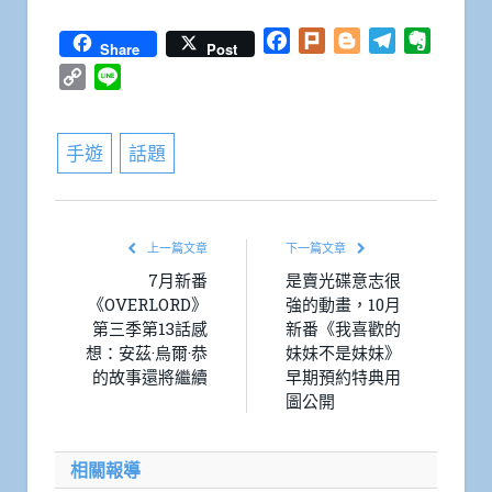
Facebook
Plurk
Blogger
Telegram
Everno
Share
Post
Copy
Line
Link
手遊
話題
上一篇文章
下一篇文章
7月新番
是賣光碟意志很
《OVERLORD》
強的動畫，10月
第三季第13話感
新番《我喜歡的
想：安茲·烏爾·恭
妹妹不是妹妹》
的故事還將繼續
早期預約特典用
圖公開
相關報導