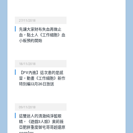
27/11/2018
先讓大家財布失血再做止
血，黏土人《工作細胞》血
小板預約開始
18/11/2018
【PV內進】這次患的是感
冒，動畫《工作細胞》新作
特別編12月26日放送
09/11/2018
這雙迷人的清澈純淨藍眼
睛，《遊戲3人娘》奧莉薇
亞肥胖重度御宅哥哥超還原
cosplay