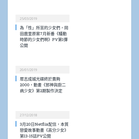
25/03/2019
為「性」所苦的少女們，岡
田麿里原案7月新番《騷動
時節的少女們啊》PV第1彈
公開
20/01/2019
眾志成城光碟終於賣夠
2000，動畫《邪神與廚二
病少女》第2期製作決定
27/12/2018
3月20日Netflix配信，本質
戀愛故事動畫《高分少女》
第13-15話PV公開