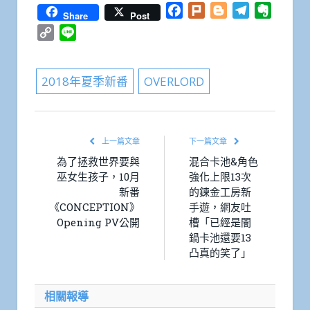
Facebook
Plurk
Blogger
Telegram
Everno
Share
Post
Copy
Line
Link
2018年夏季新番
OVERLORD
上一篇文章
下一篇文章
為了拯救世界要與
混合卡池&角色
巫女生孩子，10月
強化上限13次
新番
的鍊金工房新
《CONCEPTION》
手遊，網友吐
Opening PV公開
槽「已經是闇
鍋卡池還要13
凸真的笑了」
相關報導