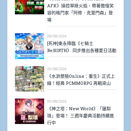
AFK》操控翠綠火焰、帶著傲慢笑
容的格鬥家「阿修．克里門森」登
場
06/08/2026
[死神]東永降臨《七騎士
Re:BIRTH》 同步推出各種夏日活動
05/08/2026
《水滸歷險Online：重生》正式上
線！經典 PCMMORPG 再戰梁山
05/08/2026
《神之塔：New World》「蓮梨
琅」登場！ 三週年慶典活動持續進
行中