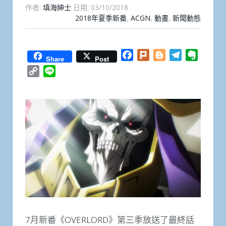
作者:
填海紳士
日期:
03/10/2018
2018年夏季新番
,
ACGN
,
動畫
,
新聞動態
Facebook
Plurk
Blogger
Telegram
Everno
Share
Post
Copy
Line
Link
7月新番《OVERLORD》第三季放送了最終話