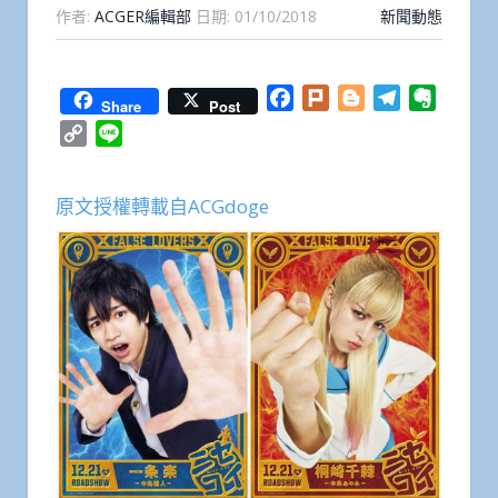
作者:
ACGER編輯部
日期:
01/10/2018
新聞動態
Facebook
Plurk
Blogger
Telegram
Everno
Share
Post
Copy
Line
Link
原文授權轉載自ACGdoge