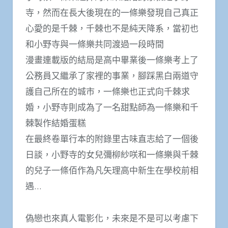
寺，然而在長大後現在的一條樂發現自己真正
心愛的是千棘，千棘也不是純天降系，當初也
和小野寺與一條樂共同渡過一段時間
漫畫連載版的結局是高中畢業後一條樂考上了
公務員又繼承了家裡的事業，腳踩黑白兩道守
護自己所在的城市，一條樂也正式向千棘求
婚，小野寺則成為了一名甜點師為一條樂和千
棘製作結婚蛋糕
在最終卷單行本的附錄里古味直志給了一個後
日談，小野寺的女兒彌柳紗咲和一條樂與千棘
的兒子一條佰作為凡矢理高中新生在學校前相
遇…
偽戀也來真人電影化，未來是不是可以考慮下