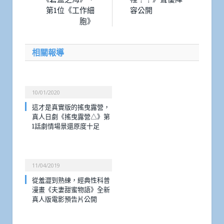
第1位《工作細
容公開
胞》
相關報導
10/01/2020
這才是真實版的搖曳露營，
真人日劇《搖曳露營△》第
1話劇情場景還原度十足
11/04/2019
從羞澀到熟練，經典性科普
漫畫《夫妻甜蜜物語》全新
真人版電影預告片公開