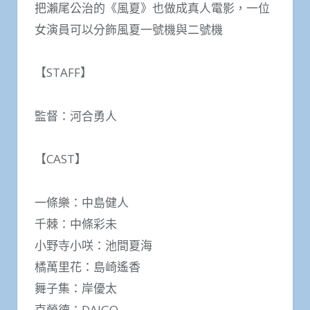
把瀨尾公治的《風夏》也做成真人電影，一位
女演員可以分飾風夏一號機與二號機
【STAFF】
監督：河合勇人
【CAST】
一條樂：中島健人
千棘：中條彩未
小野寺小咲：池間夏海
橘萬里花：島崎遙香
舞子集：岸優太
克勞德：DAIGO