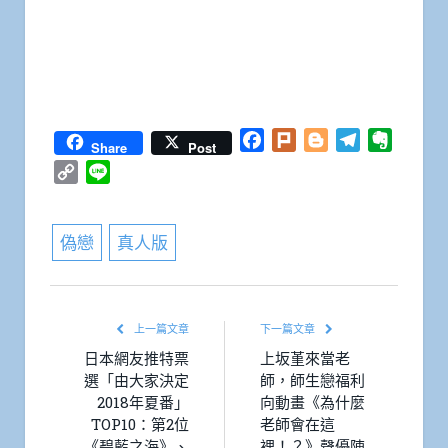
Facebook
Plurk
Blogger
Telegram
Everno
Share
Post
Copy
Line
Link
偽戀
真人版
上一篇文章
下一篇文章
日本網友推特票
上坂堇來當老
選「由大家決定
師，師生戀福利
2018年夏番」
向動畫《為什麼
TOP10：第2位
老師會在這
《碧藍之海》、
裡！？》聲優陣