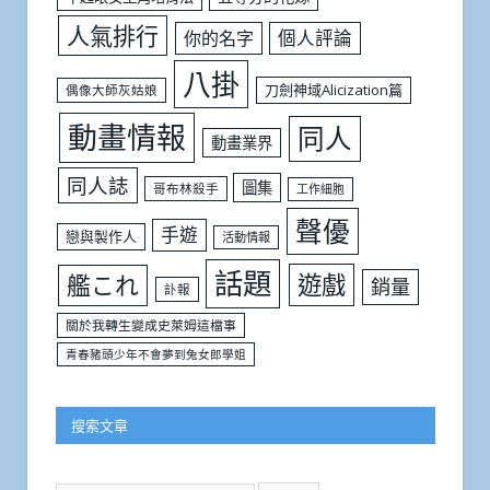
人氣排行
個人評論
你的名字
八掛
刀劍神域Alicization篇
偶像大師灰姑娘
動畫情報
同人
動畫業界
同人誌
圖集
哥布林殺手
工作細胞
聲優
手遊
戀與製作人
活動情報
話題
遊戲
艦これ
銷量
訃報
關於我轉生變成史萊姆這檔事
青春豬頭少年不會夢到兔女郎學姐
搜索文章