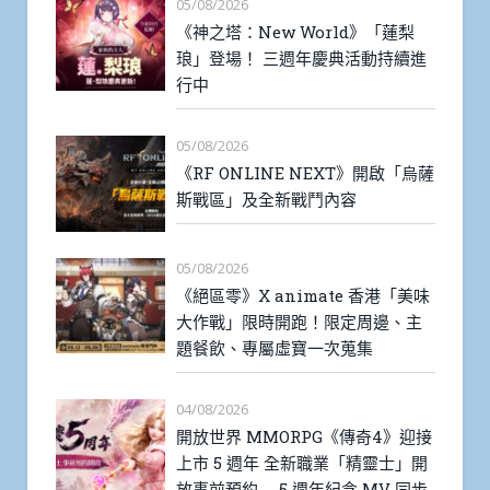
05/08/2026
《神之塔：New World》「蓮梨
琅」登場！ 三週年慶典活動持續進
行中
05/08/2026
《RF ONLINE NEXT》開啟「烏薩
斯戰區」及全新戰鬥內容
05/08/2026
《絕區零》X animate 香港「美味
大作戰」限時開跑！限定周邊、主
題餐飲、專屬虛寶一次蒐集
04/08/2026
開放世界 MMORPG《傳奇4》迎接
上市 5 週年 全新職業「精靈士」開
放事前預約 5 週年紀念 MV 同步