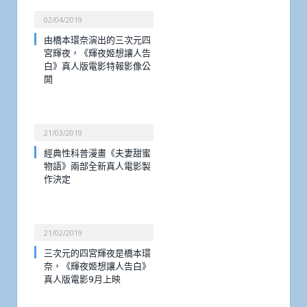
02/04/2019
由橋本環奈演出的三次元四
宮輝夜，《輝夜姬想讓人告
白》真人版電影特報影像公
開
21/03/2019
經典性科普漫畫《夫妻甜蜜
物語》兩部全新真人電影製
作決定
21/02/2019
三次元的四宮輝夜是橋本環
奈，《輝夜姬想讓人告白》
真人版電影9月上映