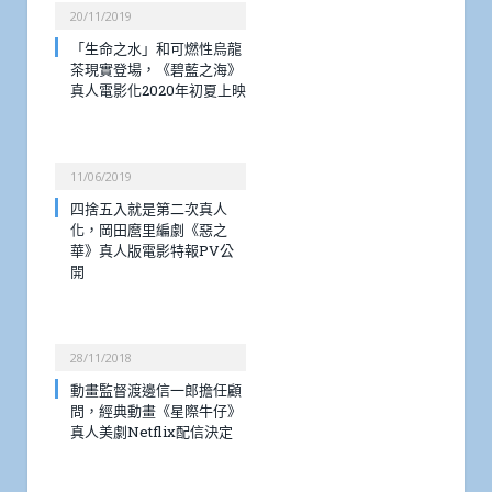
20/11/2019
「生命之水」和可燃性烏龍
茶現實登場，《碧藍之海》
真人電影化2020年初夏上映
11/06/2019
四捨五入就是第二次真人
化，岡田麿里編劇《惡之
華》真人版電影特報PV公
開
28/11/2018
動畫監督渡邊信一郎擔任顧
問，經典動畫《星際牛仔》
真人美劇Netflix配信決定