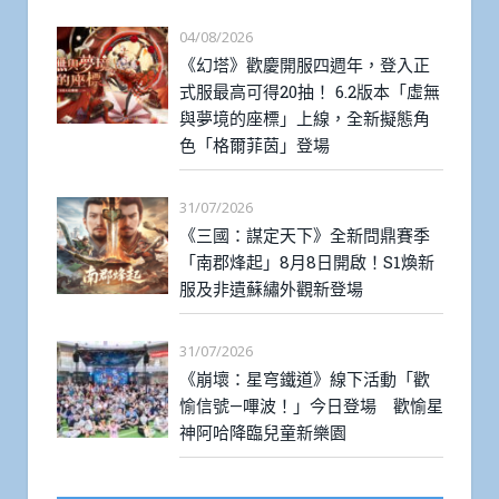
04/08/2026
《幻塔》歡慶開服四週年，登入正
式服最高可得20抽！ 6.2版本「虛無
與夢境的座標」上線，全新擬態角
色「格爾菲茵」登場
31/07/2026
《三國：謀定天下》全新問鼎賽季
「南郡烽起」8月8日開啟！S1煥新
服及非遺蘇繡外觀新登場
31/07/2026
《崩壞：星穹鐵道》線下活動「歡
愉信號—嗶波！」今日登場 歡愉星
神阿哈降臨兒童新樂園