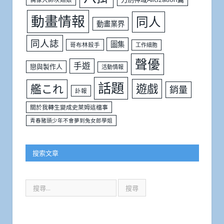
動畫情報
同人
動畫業界
同人誌
圖集
哥布林殺手
工作細胞
聲優
手遊
戀與製作人
活動情報
話題
遊戲
艦これ
銷量
訃報
關於我轉生變成史萊姆這檔事
青春豬頭少年不會夢到兔女郎學姐
搜索文章