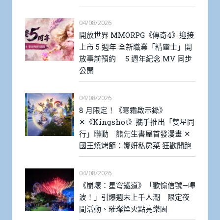
04/08/2026
開放世界 MMORPG《傳奇4》迎接
上市 5 週年 全新職業「精靈士」開
放事前預約 5 週年紀念 MV 同步
公開
04/08/2026
8 月限定！《寒霜啟示錄》
✕《Kingshot》攜手推出「雙星同
行」聯動 熊先生書屋首發漫畫 ✕
國王燒烤節：娜妍私房菜 狂歡開跑
04/08/2026
《崩壞：星穹鐵道》「歡愉信號—嗶
波！」引爆週末上千人潮 限定夜
間活動、璀璨煙火點亮樂園