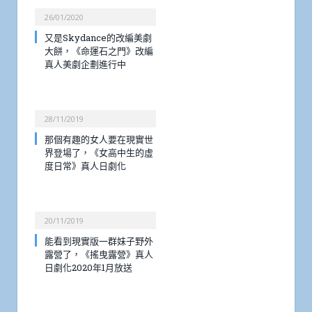
26/01/2020
又是Skydance的改編美劇
大餅，《命運石之門》改編
真人美劇企劃進行中
28/11/2019
那個有趣的女人要在現實世
界登場了，《女高中生的虛
度日常》真人日劇化
20/11/2019
能看到現實版一群妹子野外
露營了，《搖曳露營》真人
日劇化2020年1月放送