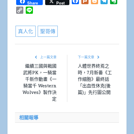
Facebook
Plurk
Blogger
Telegram
Everno
Share
Post
Copy
Line
Link
真人化
聖哥傳
上一篇文章
下一篇文章
繼續三國與戰國
人體世界終焉之
武將PK，一騎當
時，7月新番《工
千新作動畫《一
作細胞》最終話
騎當千 Western
「出血性休克(後
Wolves》製作決
篇)」先行圖公開
定
相關報導