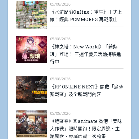
05/08/2026
《水滸歷險Online：重生》正式上
線！經典 PCMMORPG 再戰梁山
05/08/2026
《神之塔：New World》「蓮梨
琅」登場！ 三週年慶典活動持續進
行中
05/08/2026
《RF ONLINE NEXT》開啟「烏薩
斯戰區」及全新戰鬥內容
05/08/2026
《絕區零》X animate 香港「美味
大作戰」限時開跑！限定周邊、主
題餐飲、專屬虛寶一次蒐集