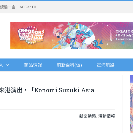
總編一言
ACGer FB
人
商品情報
萌新百科(仮)
星海航路
出，「Konomi Suzuki Asia
新聞動態
,
活動情報