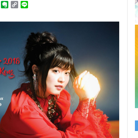
ger
Telegram
Evernote
Copy
Line
Link