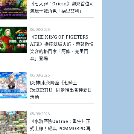
《七大罪：Origin》迎來首位可
遊玩十誡角色「德里艾利」
06/08/2026
《THE KING OF FIGHTERS
AFK》操控翠綠火焰、帶著傲慢
笑容的格鬥家「阿修．克里門
森」登場
06/08/2026
[死神]東永降臨《七騎士
Re:BIRTH》 同步推出各種夏日
活動
05/08/2026
《水滸歷險Online：重生》正
式上線！經典 PCMMORPG 再