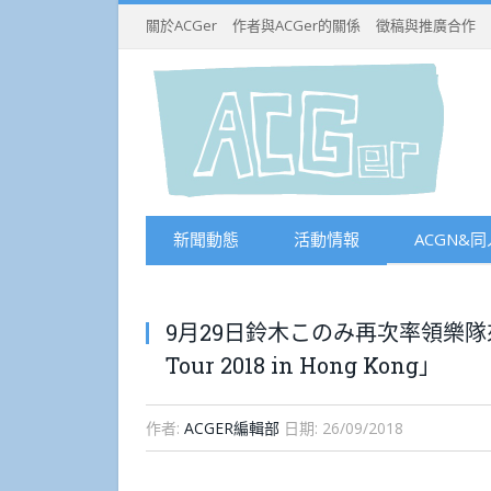
關於ACGer
作者與ACGer的關係
徵稿與推廣合作
新聞動態
活動情報
ACGN&同
9月29日鈴木このみ再次率領樂隊來港演
Tour 2018 in Hong Kong」
作者:
ACGER編輯部
日期:
26/09/2018