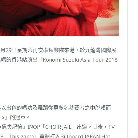
月29日星期六再次率領樂隊來港，於九龍灣國際展
香港站演出「Konomi Suzuki Asia Tour 2018
のみ以出色的唱功及舞蹈從萬多名參賽者之中脫穎而
rix」的冠軍。
記憶』的OP「CHOIR JAIL」出道。其後，TV
This game」首週打入Billboard JAPAN Hot