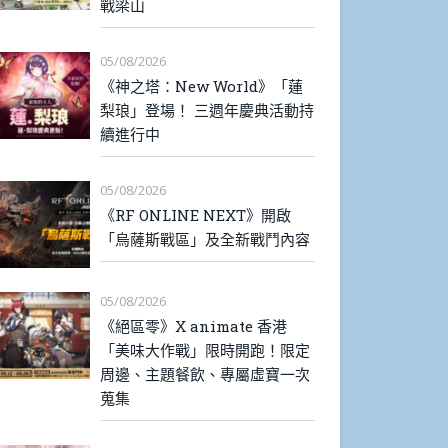
戰梁山
05/08/2026
《神之塔：New World》「蓮
梨琅」登場！ 三週年慶典活動持
續進行中
05/08/2026
《RF ONLINE NEXT》開啟
「烏薩斯戰區」及全新戰鬥內容
05/08/2026
《絕區零》X animate 香港
「美味大作戰」限時開跑！限定
周邊、主題餐飲、專屬虛寶一次
蒐集