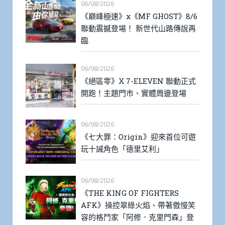
06/08/2026
《巔峰極速》x《MF GHOST》8/6
聯動震撼登場！ 新世代山路傳說再
臨
06/08/2026
《絕區零》X 7-ELEVEN 聯動正式
開跑！主題門市、實體周邊登場
06/08/2026
《七大罪：Origin》迎來首位可遊
玩十誡角色「德里艾利」
06/08/2026
《THE KING OF FIGHTERS
AFK》操控翠綠火焰、帶著傲慢笑
容的格鬥家「阿修．克里門森」登