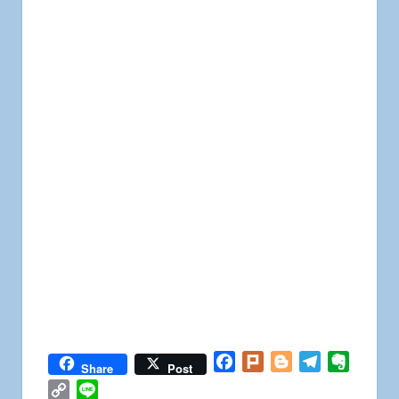
Facebook
Plurk
Blogger
Telegram
Everno
Share
Post
Copy
Line