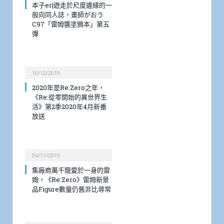
本子er|遊走於尺度邊緣的一
般向同人誌，畫師がおう
C97「雷姆醬塗鴉本」第五
彈
10/12/2019
2020年是Re:Zero之年，
《Re:從零開始的異世界生
活》第2季2020年4月新番
放送
06/11/2019
集廠商萬千寵愛於一身的雷
姆，《Re:Zero》雷姆新景
品Figure數量仍舊非比尋常