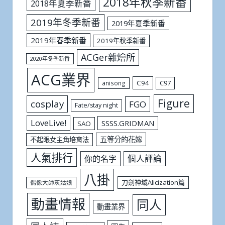
2018年秋季新番
2018年夏季新番
2019年冬季新番
2019年夏季新番
2019年春季新番
2019年秋季新番
ACGer雜燴所
2020年冬季新番
ACG業界
C94
C97
anisong
Figure
cosplay
FGO
Fate/stay night
LoveLive!
SSSS.GRIDMAN
SAO
五等分的花嫁
不起眼女主角培育法
人氣排行
個人評論
你的名字
八掛
刀劍神域Alicization篇
偶像大師灰姑娘
動畫情報
同人
動畫業界