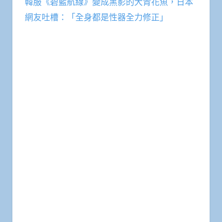
韓服《碧藍航線》變成黑影的大青花魚，日本
網友吐槽：「全身都是性器全力修正」