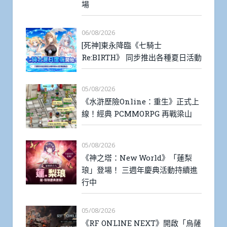
場
06/08/2026
[死神]東永降臨《七騎士
Re:BIRTH》 同步推出各種夏日活動
05/08/2026
《水滸歷險Online：重生》正式上
線！經典 PCMMORPG 再戰梁山
05/08/2026
《神之塔：New World》「蓮梨
琅」登場！ 三週年慶典活動持續進
行中
05/08/2026
《RF ONLINE NEXT》開啟「烏薩