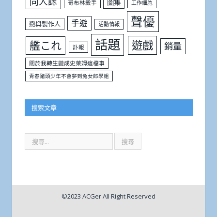
同人誌
圖集
哥布林殺手
工作細胞
聲優
手遊
戀與製作人
活動情報
話題
遊戲
艦これ
銷量
訃報
關於我轉生變成史萊姆這檔事
青春豬頭少年不會夢到兔女郎學姐
搜索文章
©2023 ACGer All Right Reserved