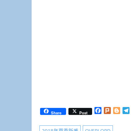
Facebook
Plurk
Blog
Share
Post
2018年夏季新番
OVERLORD