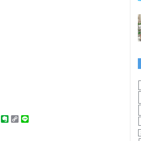
ger
Telegram
Evernote
Copy
Line
Link