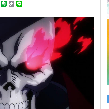
ger
Telegram
Evernote
Copy
Line
Link