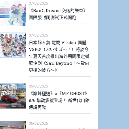
07/08/2026
《BanG Dream! 交織的樂章》
國際服封閉測試正式開跑
07/08/2026
日本超人氣 電競 VTuber 團體
VSPO!（ぶいすぽっ！）將於今
年夏天首度推出海外期間限定餐
廳企劃《Sail Beyond！～駛向
更遠的彼方～》
06/08/2026
《巔峰極速》x《MF GHOST》
8/6 聯動震撼登場！ 新世代山路
傳說再臨
06/08/2026