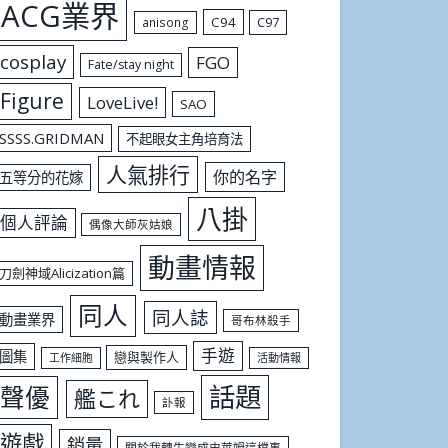
ACG業界
C94
C97
anisong
cosplay
FGO
Fate/stay night
Figure
LoveLive!
SAO
SSSS.GRIDMAN
不起眼女主角培育法
人氣排行
你的名字
五等分的花嫁
八掛
個人評論
偶像大師灰姑娘
動畫情報
刀劍神域Alicization篇
同人
同人誌
動畫業界
哥布林殺手
手遊
圖集
戀與製作人
工作細胞
活動情報
話題
聲優
艦これ
訃報
遊戲
銷量
關於我轉生變成史萊姆這檔事