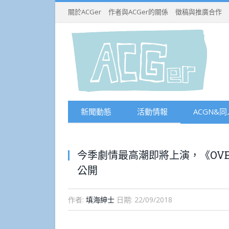
關於ACGer
作者與ACGer的關係
徵稿與推廣合作
新聞動態
活動情報
ACGN&同
今季劇情最高潮即將上演，《OVE
公開
作者:
填海紳士
日期:
22/09/2018