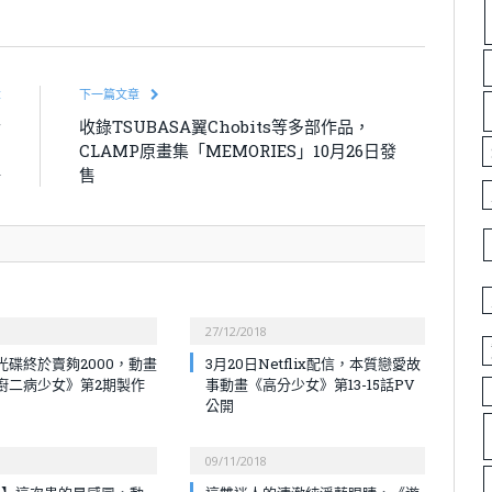
章
下一篇文章
士
收錄TSUBASA翼Chobits等多部作品，
-
CLAMP原畫集「MEMORIES」10月26日發
場
售
27/12/2018
光碟終於賣夠2000，動畫
3月20日Netflix配信，本質戀愛故
廚二病少女》第2期製作
事動畫《高分少女》第13-15話PV
公開
09/11/2018