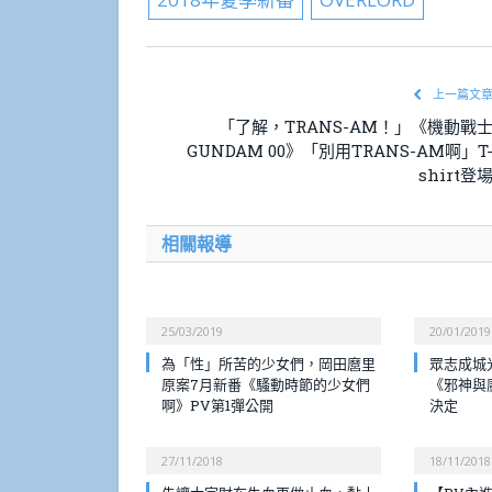
上一篇文
「了解，TRANS-AM！」《機動戰
GUNDAM 00》「別用TRANS-AM啊」T
shirt登
相關報導
25/03/2019
20/01/2019
為「性」所苦的少女們，岡田麿里
眾志成城
原案7月新番《騷動時節的少女們
《邪神與
啊》PV第1彈公開
決定
27/11/2018
18/11/2018