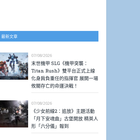
最新文章
07/08/2026
末世機甲 SLG《機甲突襲：
Titan Rush》雙平台正式上線
化身肩負重任的指揮官 展開一場
攸關存亡的命運決戰！
07/08/2026
《少女前線2：追放》主題活動
「月下安魂曲」古堡開放 精英人
形「六分儀」報到