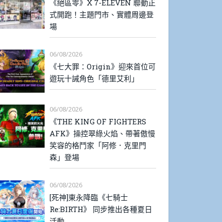
《絕區零》X 7-ELEVEN 聯動正
式開跑！主題門市、實體周邊登
場
06/08/2026
《七大罪：Origin》迎來首位可
遊玩十誡角色「德里艾利」
06/08/2026
《THE KING OF FIGHTERS
AFK》操控翠綠火焰、帶著傲慢
笑容的格鬥家「阿修．克里門
森」登場
06/08/2026
[死神]東永降臨《七騎士
Re:BIRTH》 同步推出各種夏日
活動