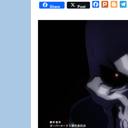
Facebook
Plurk
Blog
Share
Post