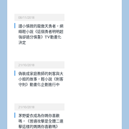
08/11/2018
謹小慎微的龍傲天勇者，網
絡輕小說《這個勇者明明超
強卻過分慎重》TV動畫化
決定
21/10/2018
偽裝成家庭教師的刺客與大
小姐的故事，輕小說《刺客
守則》動畫化企劃進行中
21/10/2018
茅野愛衣成為你媽你喜歡
嗎，《普通攻擊是全體二連
擊這樣的媽媽你喜歡嗎》