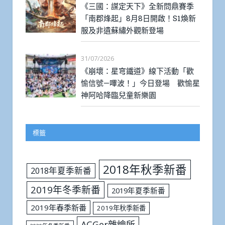
《三國：謀定天下》全新問鼎賽季
「南郡烽起」8月8日開啟！S1煥新
服及非遺蘇繡外觀新登場
31/07/2026
《崩壞：星穹鐵道》線下活動「歡
愉信號—嗶波！」今日登場 歡愉星
神阿哈降臨兒童新樂園
標籤
2018年秋季新番
2018年夏季新番
2019年冬季新番
2019年夏季新番
2019年春季新番
2019年秋季新番
ACGer雜燴所