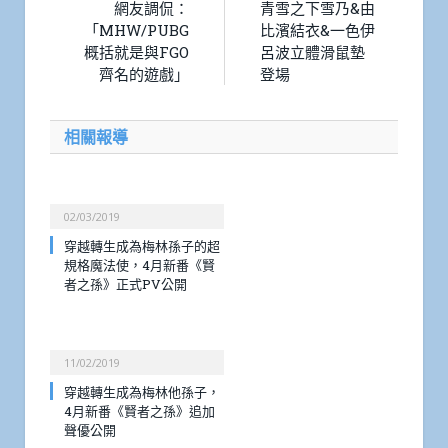
網友調侃：
青雪之下雪乃&由
「MHW/PUBG
比濱結衣&一色伊
概括就是與FGO
呂波立體滑鼠墊
齊名的遊戲」
登場
相關報導
02/03/2019
穿越轉生成為梅林孫子的超
規格魔法使，4月新番《賢
者之孫》正式PV公開
11/02/2019
穿越轉生成為梅林他孫子，
4月新番《賢者之孫》追加
聲優公開