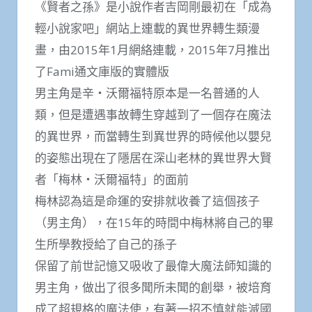
《賢者之孫》是小說作者吉岡剛最初在「成為
輕小說家吧」網站上連載的異世界轉生類漫
畫，由2015年1月網絡連載，2015年7月推出
了Fami通文庫版的實體版
男主角是辛・沃爾福特原本是一名普通的人
類，但是遭遇事故轉生穿越到了一個存在魔法
的異世界，而當轉生到異世界的時候他以嬰兒
的姿態出現在了隱居在深山老林的異世界大賢
者「梅林・沃爾福特」的面前
梅林認為這是命運的安排就收養了這個孩子
（男主角），在15年的時間中梅林將自己的畢
生所學教授給了自己的孫子
保留了前世記憶又吸收了最偉大魔法師知識的
男主角，做出了很多聞所未聞的創舉，被培育
成了超規格的魔法使，有著一招不慎就能滅國