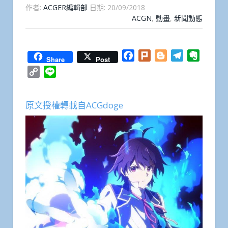
作者:
ACGER編輯部
日期:
20/09/2018
ACGN
,
動畫
,
新聞動態
Facebook
Plurk
Blogger
Telegram
Everno
Share
Post
Copy
Line
Link
原文授權轉載自ACGdoge