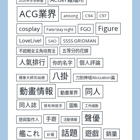
2020年冬季新番
ACG業界
C94
C97
anisong
Figure
cosplay
FGO
Fate/stay night
LoveLive!
SSSS.GRIDMAN
SAO
五等分的花嫁
不起眼女主角培育法
人氣排行
個人評論
你的名字
八掛
刀劍神域Alicization篇
偶像大師灰姑娘
動畫情報
同人
動畫業界
同人誌
圖集
哥布林殺手
工作細胞
聲優
手遊
戀與製作人
活動情報
話題
遊戲
艦これ
銷量
訃報