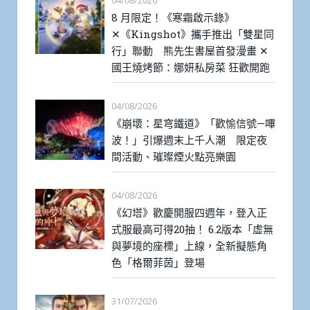
04/08/2026
8 月限定！《寒霜啟示錄》
✕《Kingshot》攜手推出「雙星同
行」聯動 熊先生書屋首發漫畫 ✕
國王燒烤節：娜妍私房菜 狂歡開跑
04/08/2026
《崩壞：星穹鐵道》「歡愉信號—嗶
波！」引爆週末上千人潮 限定夜
間活動、璀璨煙火點亮樂園
04/08/2026
《幻塔》歡慶開服四週年，登入正
式服最高可得20抽！ 6.2版本「虛無
與夢境的座標」上線，全新擬態角
色「格爾菲茵」登場
31/07/2026