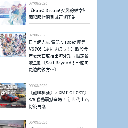
07/08/2026
《BanG Dream! 交織的樂章》
國際服封閉測試正式開跑
07/08/2026
日本超人氣 電競 VTuber 團體
VSPO!（ぶいすぽっ！）將於今
年夏天首度推出海外期間限定餐
廳企劃《Sail Beyond！～駛向
更遠的彼方～》
06/08/2026
《巔峰極速》x《MF GHOST》
8/6 聯動震撼登場！ 新世代山路
傳說再臨
06/08/2026