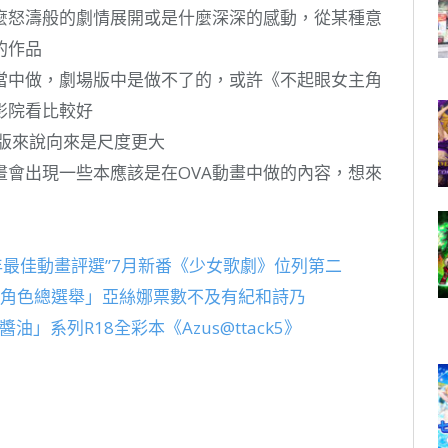
麼怒濤般的劇情展開或是什麼深深的感動，從某種意
的作品
畫當中做，劇場版中是做不了的，或許《不起眼女主角
影院看比較好
場版來說向來是尺度更大
畫會出現一些本應該是在OVA動畫中做的內容，想來
年最佳動畫評選”7月新番《少女歌劇》位列第二
AO角色總選舉」亞絲娜票數不及有紀和詩乃
」系列R18全彩本《Azus@ttack5》