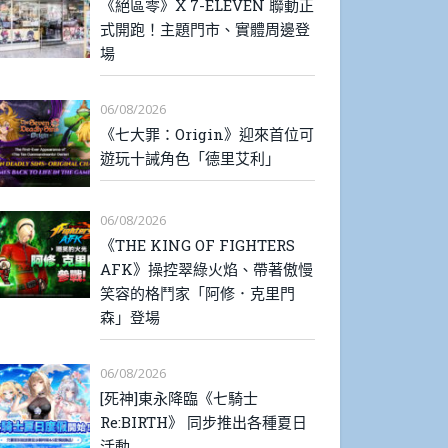
《絕區零》X 7-ELEVEN 聯動正
式開跑！主題門市、實體周邊登
場
06/08/2026
《七大罪：Origin》迎來首位可
遊玩十誡角色「德里艾利」
06/08/2026
《THE KING OF FIGHTERS
AFK》操控翠綠火焰、帶著傲慢
笑容的格鬥家「阿修．克里門
森」登場
06/08/2026
[死神]東永降臨《七騎士
Re:BIRTH》 同步推出各種夏日
活動