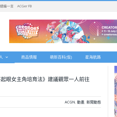
總編一言
ACGer FB
人
商品情報
萌新百科(仮)
星海航路
不起眼女主角培育法》建議觀眾一人前往
ACGN
,
動畫
,
新聞動態