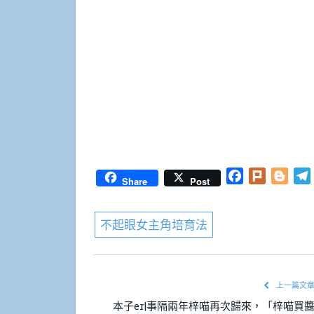
Facebook
Plurk
Blog
Share
Post
不起眼女主角培育法
上一篇文
本子er|事隔兩年梓喵再次歸來，「梓喵買