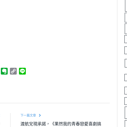
ger
Telegram
Evernote
Copy
Line
Link
章
下一篇文章
醬
渡航兌現承諾，《果然我的青春戀愛喜劇搞