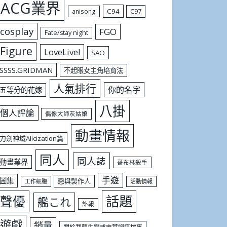
ACG業界
C94
C97
anisong
cosplay
FGO
Fate/stay night
Figure
LoveLive!
SAO
SSSS.GRIDMAN
不起眼女主角培育法
人氣排行
你的名字
五等分的花嫁
八掛
個人評論
偶像大師灰姑娘
動畫情報
刀劍神域Alicization篇
同人
同人誌
動畫業界
哥布林殺手
手遊
圖集
戀與製作人
工作細胞
活動情報
話題
聲優
艦これ
訃報
遊戲
銷量
關於我轉生變成史萊姆這檔事