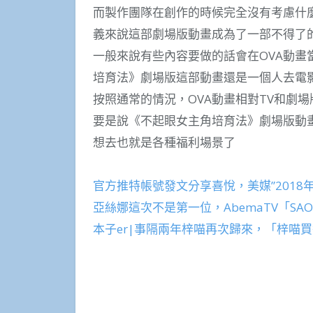
而製作團隊在創作的時候完全沒有考慮什
義來說這部劇場版動畫成為了一部不得了
一般來說有些內容要做的話會在OVA動
培育法》劇場版這部動畫還是一個人去電
按照通常的情況，OVA動畫相對TV和劇
要是說《不起眼女主角培育法》劇場版動
想去也就是各種福利場景了
官方推特帳號發文分享喜悅，美媒”2018
亞絲娜這次不是第一位，AbemaTV「S
本子er|事隔兩年梓喵再次歸來，「梓喵買醬油