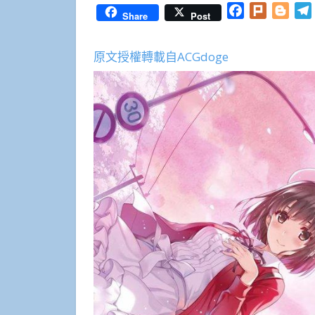
Facebook
Plurk
Blog
Share
Post
原文授權轉載自ACGdoge