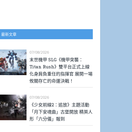
最新文章
07/08/2026
末世機甲 SLG《機甲突襲：
Titan Rush》雙平台正式上線
化身肩負重任的指揮官 展開一場
攸關存亡的命運決戰！
07/08/2026
《少女前線2：追放》主題活動
「月下安魂曲」古堡開放 精英人
形「六分儀」報到