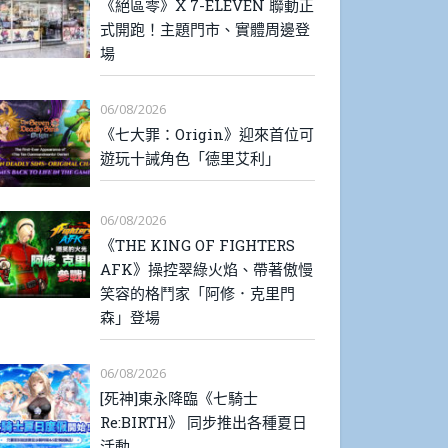
《絕區零》X 7-ELEVEN 聯動正
式開跑！主題門市、實體周邊登
場
06/08/2026
《七大罪：Origin》迎來首位可
遊玩十誡角色「德里艾利」
06/08/2026
《THE KING OF FIGHTERS
AFK》操控翠綠火焰、帶著傲慢
笑容的格鬥家「阿修．克里門
森」登場
06/08/2026
[死神]東永降臨《七騎士
Re:BIRTH》 同步推出各種夏日
活動