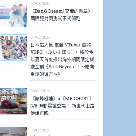
07/08/2026
《BanG Dream! 交織的樂章》
國際服封閉測試正式開跑
07/08/2026
日本超人氣 電競 VTuber 團體
VSPO!（ぶいすぽっ！）將於今
年夏天首度推出海外期間限定餐
廳企劃《Sail Beyond！～駛向
更遠的彼方～》
06/08/2026
《巔峰極速》x《MF GHOST》
8/6 聯動震撼登場！ 新世代山路
傳說再臨
06/08/2026