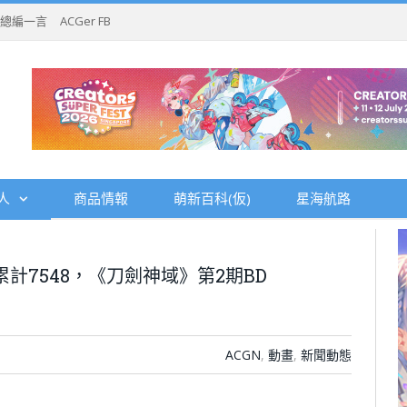
總編一言
ACGer FB
人
商品情報
萌新百科(仮)
星海航路
計7548，《刀劍神域》第2期BD
ACGN
,
動畫
,
新聞動態