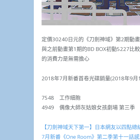
定價30240日元的《刀劍神域》第2期動畫B
與之前動畫第1期的BD BOX初動5227
的消費力是無需擔心
2018年7月新番首卷光碟銷量(2018年9月
7548 工作細胞
4949 偶像大師灰姑娘女孩劇場 第三季
【刀劍神域天下第一】日本網友以四點總結《刀
7月新番《One Room》第二季第十一