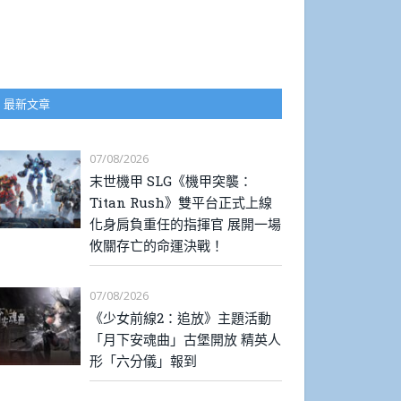
最新文章
07/08/2026
末世機甲 SLG《機甲突襲：
Titan Rush》雙平台正式上線
化身肩負重任的指揮官 展開一場
攸關存亡的命運決戰！
07/08/2026
《少女前線2：追放》主題活動
「月下安魂曲」古堡開放 精英人
形「六分儀」報到