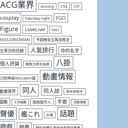
ACG業界
C94
C97
anisong
cosplay
FGO
Fate/stay night
Figure
LoveLive!
SAO
SSSS.GRIDMAN
不起眼女主角培育法
人氣排行
你的名字
五等分的花嫁
八掛
個人評論
偶像大師灰姑娘
動畫情報
刀劍神域Alicization篇
同人
同人誌
動畫業界
哥布林殺手
手遊
圖集
戀與製作人
工作細胞
活動情報
話題
聲優
艦これ
訃報
遊戲
銷量
關於我轉生變成史萊姆這檔事