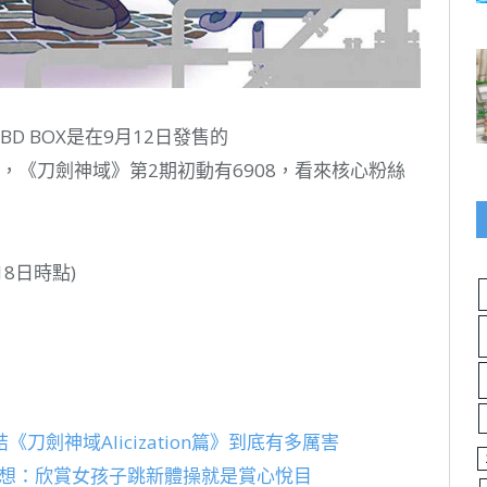
D BOX是在9月12日發售的
比較，《刀劍神域》第2期初動有6908，看來核心粉絲
18日時點)
劍神域Alicization篇》到底有多厲害
話感想：欣賞女孩子跳新體操就是賞心悅目