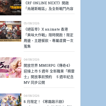
《RF ONLINE NEXT》開啟
「烏薩斯戰區」及全新戰鬥內容
05/08/2026
《絕區零》X animate 香港
「美味大作戰」限時開跑！限定
周邊、主題餐飲、專屬虛寶一次
蒐集
04/08/2026
開放世界 MMORPG《傳奇4》
迎接上市 5 週年 全新職業「精靈
士」開放事前預約 5 週年紀念
MV 同步公開
04/08/2026
8 月限定！《寒霜啟示錄》