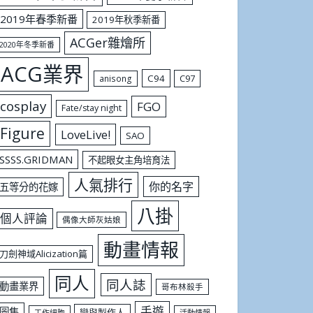
2019年春季新番
2019年秋季新番
ACGer雜燴所
2020年冬季新番
ACG業界
C94
C97
anisong
cosplay
FGO
Fate/stay night
Figure
LoveLive!
SAO
SSSS.GRIDMAN
不起眼女主角培育法
人氣排行
你的名字
五等分的花嫁
八掛
個人評論
偶像大師灰姑娘
動畫情報
刀劍神域Alicization篇
同人
同人誌
動畫業界
哥布林殺手
手遊
圖集
戀與製作人
工作細胞
活動情報