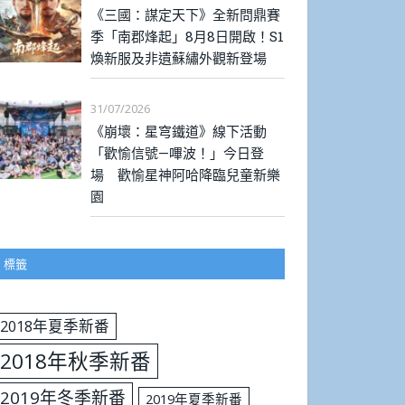
《三國：謀定天下》全新問鼎賽
季「南郡烽起」8月8日開啟！S1
煥新服及非遺蘇繡外觀新登場
31/07/2026
《崩壞：星穹鐵道》線下活動
「歡愉信號—嗶波！」今日登
場 歡愉星神阿哈降臨兒童新樂
園
標籤
2018年夏季新番
2018年秋季新番
2019年冬季新番
2019年夏季新番