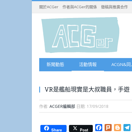
關於ACGer
作者與ACGer的關係
徵稿與推廣合作
新聞動態
活動情報
ACGN&同
VR是艦船現實是大叔職員，手遊
作者:
ACGER編輯部
日期:
17/09/2018
Facebook
Plurk
Blog
Share
Post