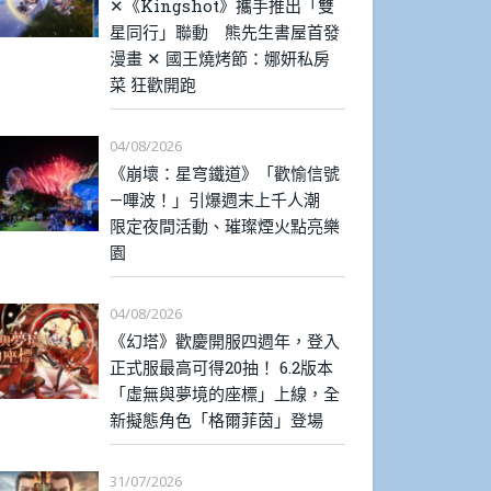
✕《Kingshot》攜手推出「雙
星同行」聯動 熊先生書屋首發
漫畫 ✕ 國王燒烤節：娜妍私房
菜 狂歡開跑
04/08/2026
《崩壞：星穹鐵道》「歡愉信號
—嗶波！」引爆週末上千人潮
限定夜間活動、璀璨煙火點亮樂
園
04/08/2026
《幻塔》歡慶開服四週年，登入
正式服最高可得20抽！ 6.2版本
「虛無與夢境的座標」上線，全
新擬態角色「格爾菲茵」登場
31/07/2026