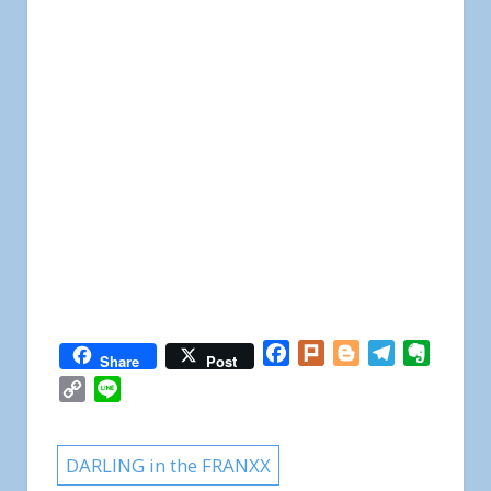
Facebook
Plurk
Blogger
Telegram
Everno
Share
Post
Copy
Line
Link
DARLING in the FRANXX