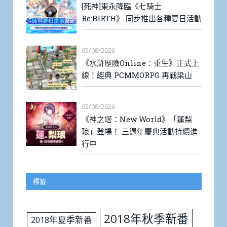
[死神]東永降臨《七騎士
Re:BIRTH》 同步推出各種夏日活動
05/08/2026
《水滸歷險Online：重生》正式上
線！經典 PCMMORPG 再戰梁山
05/08/2026
《神之塔：New World》「蓮梨
琅」登場！ 三週年慶典活動持續進
行中
標籤
2018年秋季新番
2018年夏季新番