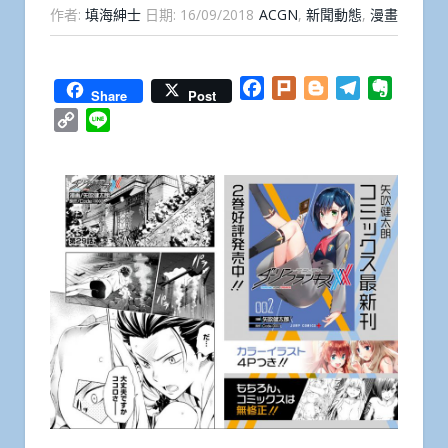
作者:
填海紳士
日期:
16/09/2018
ACGN
,
新聞動態
,
漫畫
Facebook
Plurk
Blogger
Telegram
Everno
Share
Post
Copy
Line
Link