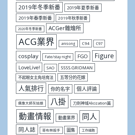
2019年冬季新番
2019年夏季新番
2019年春季新番
2019年秋季新番
ACGer雜燴所
2020年冬季新番
ACG業界
C94
C97
anisong
Figure
cosplay
FGO
Fate/stay night
LoveLive!
SSSS.GRIDMAN
SAO
五等分的花嫁
不起眼女主角培育法
人氣排行
個人評論
你的名字
八掛
刀劍神域Alicization篇
偶像大師灰姑娘
動畫情報
同人
動畫業界
同人誌
圖集
哥布林殺手
工作細胞