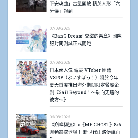
下安魂曲」古堡開放 精英人形「六
分儀」報到
07/08/2026
《BanG Dream! 交織的樂章》國際
服封閉測試正式開跑
07/08/2026
日本超人氣 電競 VTuber 團體
VSPO!（ぶいすぽっ！）將於今年
夏天首度推出海外期間限定餐廳企
劃《Sail Beyond！～駛向更遠的
彼方～》
06/08/2026
《巔峰極速》x《MF GHOST》8/6
聯動震撼登場！ 新世代山路傳說再