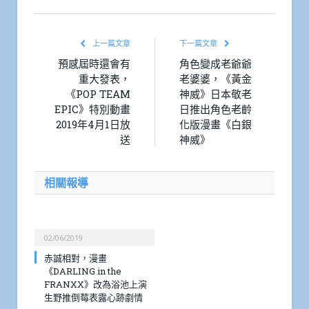
上一篇文章
下一篇文章
預感屆時還會有
角色變成老爺爺
重大發表，
老婆婆，《黃金
《POP TEAM
神威》日本敬老
EPIC》特別動畫
日推出角色老齡
2019年4月1日放
化版漫畫《白銀
送
神威》
相關報導
02/06/2019
赤誠相對，漫畫
《DARLING in the
FRANXX》改為浴池上演
生野推倒莓表露心跡劇情