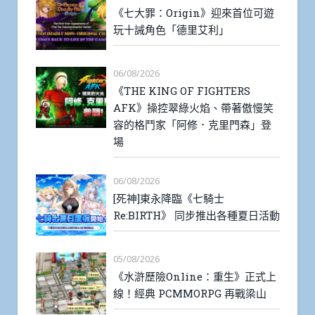
《七大罪：Origin》迎來首位可遊
玩十誡角色「德里艾利」
06/08/2026
《THE KING OF FIGHTERS
AFK》操控翠綠火焰、帶著傲慢笑
容的格鬥家「阿修．克里門森」登
場
06/08/2026
[死神]東永降臨《七騎士
Re:BIRTH》 同步推出各種夏日活動
05/08/2026
《水滸歷險Online：重生》正式上
線！經典 PCMMORPG 再戰梁山