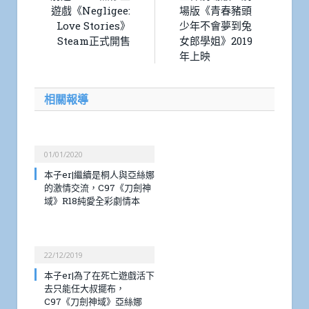
遊戲《Negligee:
場版《青春豬頭
Love Stories》
少年不會夢到兔
Steam正式開售
女郎學姐》2019
年上映
相關報導
01/01/2020
本子er|繼續是桐人與亞絲娜
的激情交流，C97《刀劍神
域》R18純愛全彩劇情本
22/12/2019
本子er|為了在死亡遊戲活下
去只能任大叔擺布，
C97《刀劍神域》亞絲娜