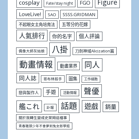
Figure
cosplay
FGO
Fate/stay night
LoveLive!
SSSS.GRIDMAN
SAO
五等分的花嫁
不起眼女主角培育法
人氣排行
個人評論
你的名字
八掛
刀劍神域Alicization篇
偶像大師灰姑娘
動畫情報
同人
動畫業界
同人誌
圖集
哥布林殺手
工作細胞
聲優
手遊
戀與製作人
活動情報
話題
遊戲
艦これ
銷量
訃報
關於我轉生變成史萊姆這檔事
青春豬頭少年不會夢到兔女郎學姐