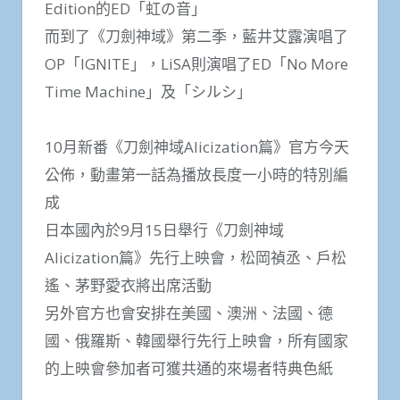
Edition的ED「虹の音」
而到了《刀劍神域》第二季，藍井艾露演唱了
OP「IGNITE」，LiSA則演唱了ED「No More
Time Machine」及「シルシ」
10月新番《刀劍神域Alicization篇》官方今天
公佈，動畫第一話為播放長度一小時的特別編
成
日本國內於9月15日舉行《刀劍神域
Alicization篇》先行上映會，松岡禎丞、戶松
遙、茅野愛衣將出席活動
另外官方也會安排在美國、澳洲、法國、德
國、俄羅斯、韓國舉行先行上映會，所有國家
的上映會參加者可獲共通的來場者特典色紙