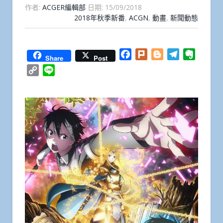
作者:
ACGER編輯部
日期:
15/09/2018
2018年秋季新番
,
ACGN
,
動畫
,
新聞動態
Facebook
Plurk
Blogger
Telegram
Everno
Share
Post
Copy
Line
Link