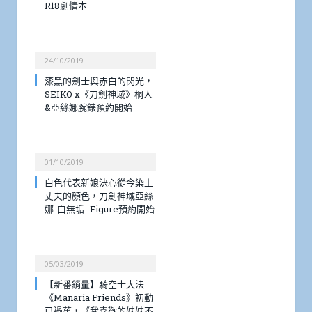
R18劇情本
24/10/2019
漆黑的劍士與赤白的閃光，
SEIKO x《刀劍神域》桐人
&亞絲娜腕錶預約開始
01/10/2019
白色代表新娘決心從今染上
丈夫的顏色，刀劍神域亞絲
娜-白無垢- Figure預約開始
05/03/2019
【新番銷量】騎空士大法
《Manaria Friends》初動
已過萬，《我喜歡的妹妹不