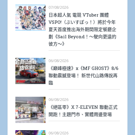
07/08/2026
日本超人氣 電競 VTuber 團體
VSPO!（ぶいすぽっ！）將於今年
夏天首度推出海外期間限定餐廳企
劃《Sail Beyond！～駛向更遠的
彼方～》
06/08/2026
《巔峰極速》x《MF GHOST》8/6
聯動震撼登場！ 新世代山路傳說再
臨
06/08/2026
《絕區零》X 7-ELEVEN 聯動正式
開跑！主題門市、實體周邊登場
06/08/2026