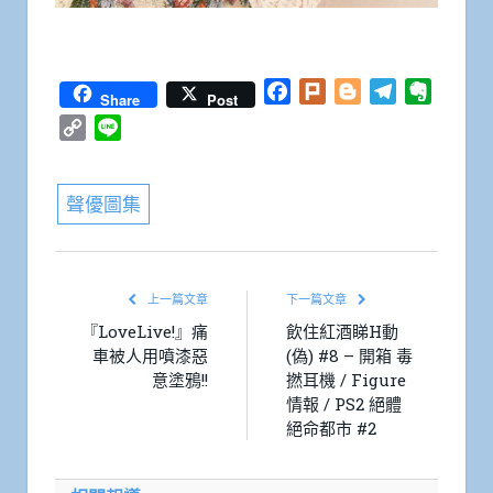
Facebook
Plurk
Blogger
Telegram
Everno
Share
Post
Copy
Line
Link
聲優圖集
上一篇文章
下一篇文章
『LoveLive!』痛
飲住紅酒睇H動
車被人用噴漆惡
(偽) #8 – 開箱 毒
意塗鴉!!
撚耳機 / Figure
情報 / PS2 絕體
絕命都市 #2