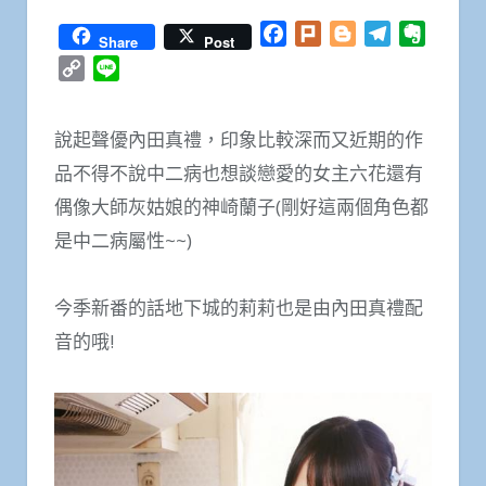
Facebook
Plurk
Blogger
Telegram
Everno
Share
Post
Copy
Line
Link
說起聲優內田真禮，印象比較深而又近期的作
品不得不說中二病也想談戀愛的女主六花還有
偶像大師灰姑娘的神崎蘭子(剛好這兩個角色都
是中二病屬性~~)
今季新番的話地下城的莉莉也是由內田真禮配
音的哦!