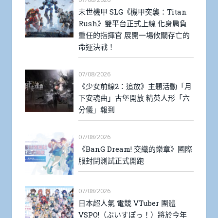
末世機甲 SLG《機甲突襲：Titan
Rush》雙平台正式上線 化身肩負
重任的指揮官 展開一場攸關存亡的
命運決戰！
07/08/2026
《少女前線2：追放》主題活動「月
下安魂曲」古堡開放 精英人形「六
分儀」報到
07/08/2026
《BanG Dream! 交織的樂章》國際
服封閉測試正式開跑
07/08/2026
日本超人氣 電競 VTuber 團體
VSPO!（ぶいすぽっ！）將於今年