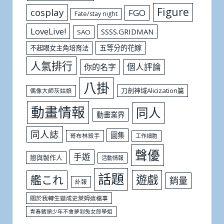
Figure
cosplay
FGO
Fate/stay night
LoveLive!
SSSS.GRIDMAN
SAO
五等分的花嫁
不起眼女主角培育法
人氣排行
個人評論
你的名字
八掛
刀劍神域Alicization篇
偶像大師灰姑娘
動畫情報
同人
動畫業界
同人誌
圖集
哥布林殺手
工作細胞
聲優
手遊
戀與製作人
活動情報
話題
遊戲
艦これ
銷量
訃報
關於我轉生變成史萊姆這檔事
青春豬頭少年不會夢到兔女郎學姐