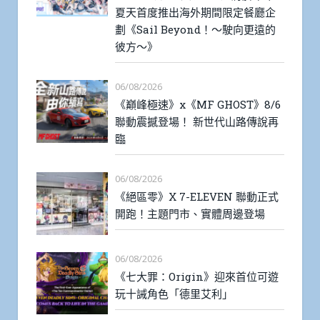
夏天首度推出海外期間限定餐廳企
劃《Sail Beyond！～駛向更遠的
彼方～》
06/08/2026
《巔峰極速》x《MF GHOST》8/6
聯動震撼登場！ 新世代山路傳說再
臨
06/08/2026
《絕區零》X 7-ELEVEN 聯動正式
開跑！主題門市、實體周邊登場
06/08/2026
《七大罪：Origin》迎來首位可遊
玩十誡角色「德里艾利」