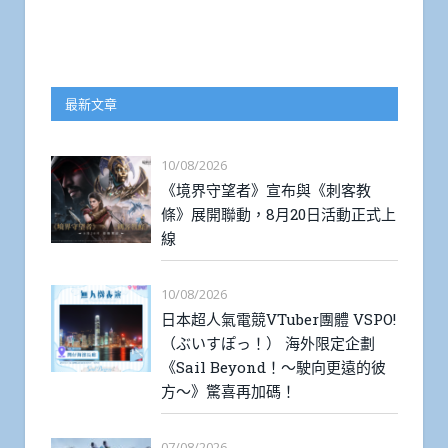
最新文章
10/08/2026
《境界守望者》宣布與《刺客教
條》展開聯動，8月20日活動正式上
線
10/08/2026
日本超人氣電競VTuber團體 VSPO!
（ぶいすぽっ！） 海外限定企劃
《Sail Beyond！～駛向更遠的彼
方～》驚喜再加碼！
07/08/2026