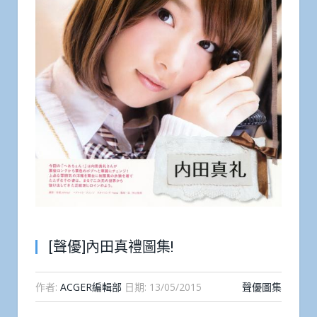
[聲優]內田真禮圖集!
作者:
ACGER編輯部
日期:
13/05/2015
聲優圖集