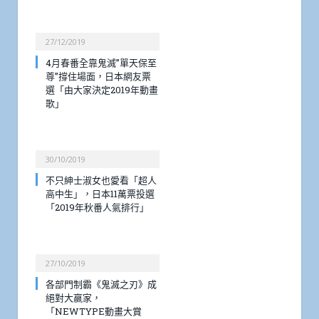
27/12/2019
4月春番全靠鬼滅”單天保至
尊”撐住場面，日本網友票
選「由大家決定2019年動畫
歌」
30/10/2019
不只紳士淑女也愛看「超人
高中生」，日本11萬票投選
「2019年秋番人氣排行」
27/10/2019
各部門制霸《鬼滅之刃》成
絕對大嬴家，
「NEWTYPE動畫大賞