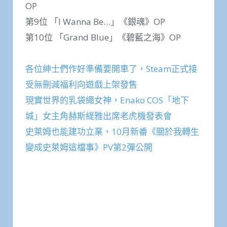
OP
第9位 「I Wanna Be…」《銀魂》OP
第10位 「Grand Blue」《碧藍之海》OP
各位紳士們作好準備要開車了，Steam正式接
受無刪減福利向遊戲上架發售
現實世界的乳袋繩女神，Enako COS「地下
城」女主角赫斯緹雅出席老虎機發表會
史萊姆也能建功立業，10月新番《關於我轉生
變成史萊姆這檔事》PV第2彈公開