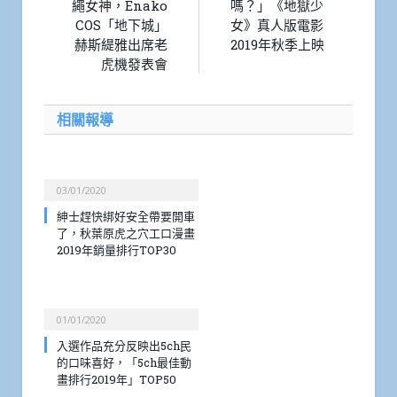
繩女神，Enako
嗎？」《地獄少
COS「地下城」
女》真人版電影
赫斯緹雅出席老
2019年秋季上映
虎機發表會
相關報導
03/01/2020
紳士趕快綁好安全帶要開車
了，秋葉原虎之穴工口漫畫
2019年銷量排行TOP30
01/01/2020
入選作品充分反映出5ch民
的口味喜好，「5ch最佳動
畫排行2019年」TOP50