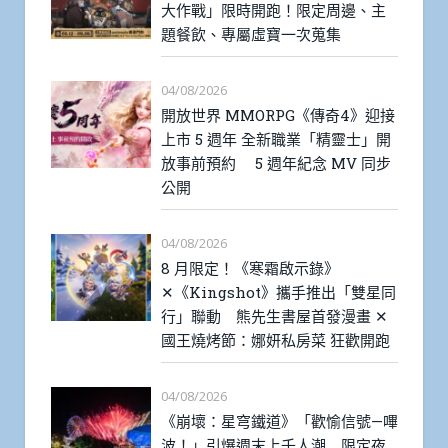
大作戰」限時開跑！限定周邊、主
題餐飲、專屬虛寶一次蒐集
04/08/2026
開放世界 MMORPG《傳奇4》迎接
上市 5 週年 全新職業「精靈士」開
放事前預約 5 週年紀念 MV 同步
公開
04/08/2026
8 月限定！《寒霜啟示錄》
✕《Kingshot》攜手推出「雙星同
行」聯動 熊先生書屋首發漫畫 ✕
國王燒烤節：娜妍私房菜 狂歡開跑
04/08/2026
《崩壞：星穹鐵道》「歡愉信號—嗶
波！」引爆週末上千人潮 限定夜