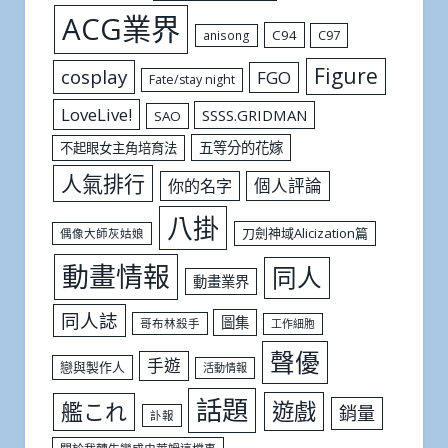
ACG業界
C94
C97
anisong
Figure
cosplay
FGO
Fate/stay night
LoveLive!
SSSS.GRIDMAN
SAO
五等分的花嫁
不起眼女主角培育法
人氣排行
個人評論
你的名字
八掛
刀劍神域Alicization篇
偶像大師灰姑娘
動畫情報
同人
動畫業界
同人誌
圖集
哥布林殺手
工作細胞
聲優
手遊
戀與製作人
活動情報
話題
遊戲
艦これ
銷量
訃報
關於我轉生變成史萊姆這檔事