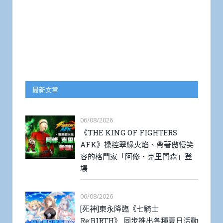
最新文章
06/08/2026
《THE KING OF FIGHTERS
AFK》操控翠綠火焰、帶著傲慢笑
容的格鬥家「阿修．克里門森」登
場
06/08/2026
[死神]東永降臨《七騎士
Re:BIRTH》 同步推出各種夏日活動