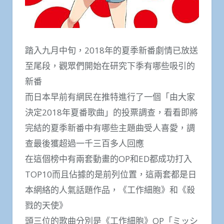
踏入九月中旬，2018年的夏季新番劇情已放送
至尾段，觀眾們開始在研究下季有哪些吸引的
新番
而日本早前有網民在推特進行了一個「由大家
決定2018年夏番歌曲」的投票調查，看看即將
完結的夏季新番中有哪些主題曲受人喜愛，調
查最後獲超過一千三百多人回應
在這個榜中有兩套動畫的OP和ED都成功打入
TOP10而且佔據的是前列位置，這兩套都是日
本網絡的人氣話題作品，《工作細胞》和《殺
戮的天使》
頭三位的歌曲分別是《工作細胞》OP「ミッシ