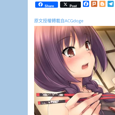
Facebook
Plurk
Blog
Share
Post
原文授權轉載自ACGdoge