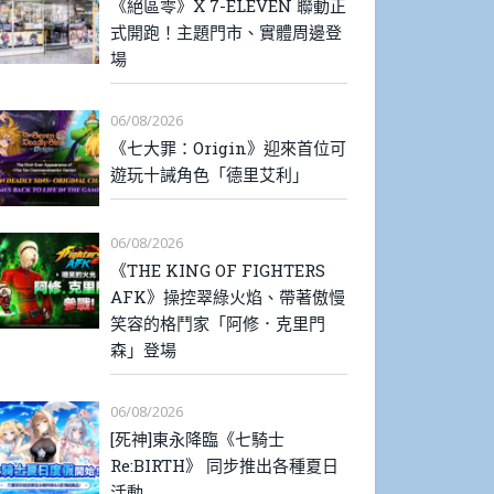
《絕區零》X 7-ELEVEN 聯動正
式開跑！主題門市、實體周邊登
場
06/08/2026
《七大罪：Origin》迎來首位可
遊玩十誡角色「德里艾利」
06/08/2026
《THE KING OF FIGHTERS
AFK》操控翠綠火焰、帶著傲慢
笑容的格鬥家「阿修．克里門
森」登場
06/08/2026
[死神]東永降臨《七騎士
Re:BIRTH》 同步推出各種夏日
活動