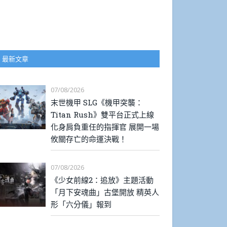
最新文章
07/08/2026
末世機甲 SLG《機甲突襲：
Titan Rush》雙平台正式上線
化身肩負重任的指揮官 展開一場
攸關存亡的命運決戰！
07/08/2026
《少女前線2：追放》主題活動
「月下安魂曲」古堡開放 精英人
形「六分儀」報到