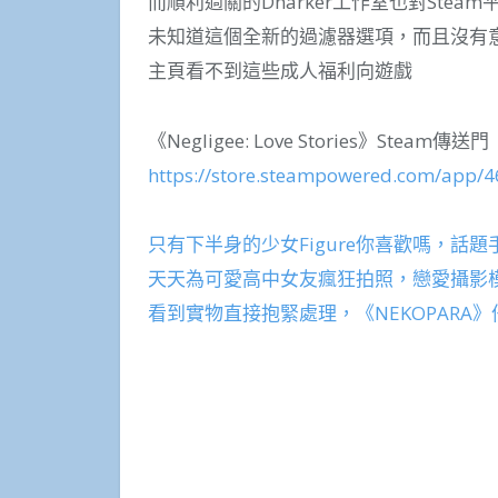
而順利過關的Dharker工作室也對St
未知道這個全新的過濾器選項，而且沒有意
主頁看不到這些成人福利向遊戲
《Negligee: Love Stories》Steam傳送門
https://store.steampowered.com/app/4
只有下半身的少女Figure你喜歡嗎，話
天天為可愛高中女友瘋狂拍照，戀愛攝影模擬遊
看到實物直接抱緊處理，《NEKOPAR