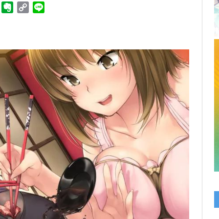
ger
Telegram
Evernote
Copy
Line
Link