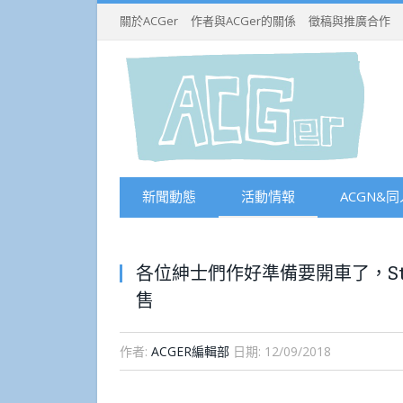
關於ACGer
作者與ACGer的關係
徵稿與推廣合作
新聞動態
活動情報
ACGN&同
各位紳士們作好準備要開車了，S
售
作者:
ACGER編輯部
日期:
12/09/2018