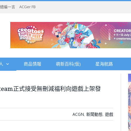
總編一言
ACGer FB
人
商品情報
萌新百科(仮)
星海航路
team正式接受無刪減福利向遊戲上架發
ACGN
,
新聞動態
,
遊戲