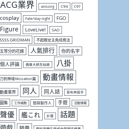
ACG業界
C94
C97
anisong
cosplay
FGO
Fate/stay night
Figure
LoveLive!
SAO
SSSS.GRIDMAN
不起眼女主角培育法
人氣排行
你的名字
五等分的花嫁
八掛
個人評論
偶像大師灰姑娘
動畫情報
刀劍神域Alicization篇
同人
同人誌
動畫業界
哥布林殺手
手遊
圖集
戀與製作人
工作細胞
活動情報
話題
聲優
艦これ
訃報
遊戲
銷量
關於我轉生變成史萊姆這檔事