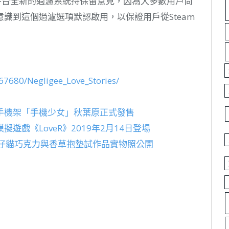
eam平台全新的過濾系統持保留意見，因為大多數用戶尚
識到這個過濾選項默認啟用，以保證用戶從Steam
67680/Negligee_Love_Stories/
題手機架「手機少女」秋葉原正式發售
戲《LoveR》2019年2月14日登場
A》仔貓巧克力與香草抱墊試作品實物照公開