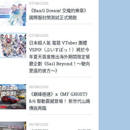
07/08/2026
《BanG Dream! 交織的樂章》
國際服封閉測試正式開跑
07/08/2026
日本超人氣 電競 VTuber 團體
VSPO!（ぶいすぽっ！）將於今
年夏天首度推出海外期間限定餐
廳企劃《Sail Beyond！～駛向
更遠的彼方～》
06/08/2026
《巔峰極速》x《MF GHOST》
8/6 聯動震撼登場！ 新世代山路
傳說再臨
06/08/2026