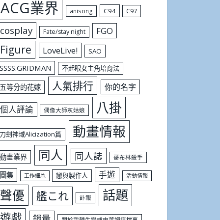
ACG業界
C94
C97
anisong
cosplay
FGO
Fate/stay night
Figure
LoveLive!
SAO
SSSS.GRIDMAN
不起眼女主角培育法
人氣排行
你的名字
五等分的花嫁
八掛
個人評論
偶像大師灰姑娘
動畫情報
刀劍神域Alicization篇
同人
同人誌
動畫業界
哥布林殺手
手遊
圖集
戀與製作人
工作細胞
活動情報
話題
聲優
艦これ
訃報
遊戲
銷量
關於我轉生變成史萊姆這檔事