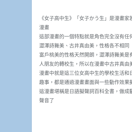
《女子高中生》「女子かう生」是漫畫家若
漫畫
這部漫畫的一個特點就是角色完全沒有任
澀澤詩舞美、古井真由美，性格各不相同
富戶桃美的性格天然開朗，澀澤詩舞美是
人朋友的轉校生，所以在漫畫中古井真由
漫畫中就是這三位女高中生的學校生活和
趣事，都是通過漫畫畫面與一些動作效果
這漫畫堪稱是日語擬聲詞百科全書，做成
聲音了