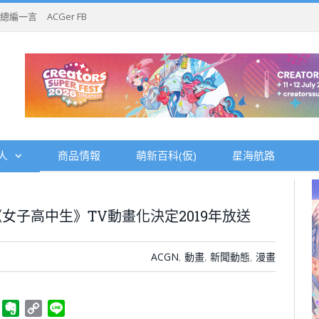
總編一言
ACGer FB
人
商品情報
萌新百科(仮)
星海航路
子高中生》TV動畫化決定2019年放送
ACGN
,
動畫
,
新聞動態
,
漫畫
ger
Telegram
Evernote
Copy
Line