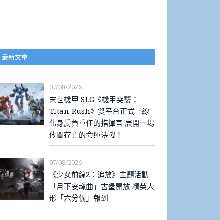
最新文章
07/08/2026
末世機甲 SLG《機甲突襲：
Titan Rush》雙平台正式上線
化身肩負重任的指揮官 展開一場
攸關存亡的命運決戰！
07/08/2026
《少女前線2：追放》主題活動
「月下安魂曲」古堡開放 精英人
形「六分儀」報到