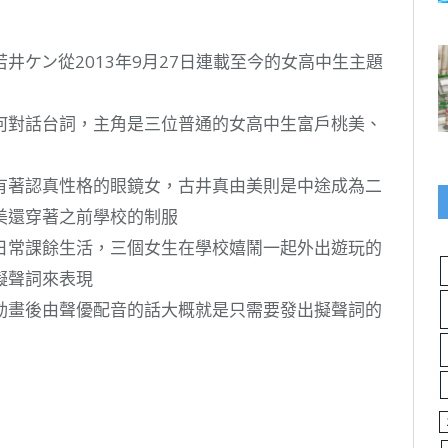
井ケン從2013年9月27日連載至今的女高中生主題
何對話台詞，主角是三位普通的女高中生富戶桃美、
有著認真性格的眼鏡女，古井真由美則是中途成為二
美還穿著之前學校的制服
日常課餘生活，三個女生在學校嬉鬧一起外出遊玩的
擬聲詞來表現
動畫後由聲優配音的話大概就是只需要發出擬聲詞的