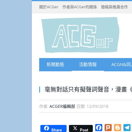
關於ACGer
作者與ACGer的關係
徵稿與推廣合作
新聞動態
活動情報
ACGN&同
毫無對話只有擬聲詞聲音，漫畫《女
作者:
ACGER編輯部
日期:
12/09/2018
Facebook
Plurk
Blog
Share
Post