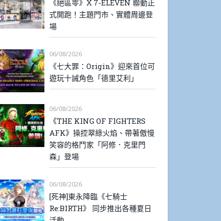
《絕區零》X 7-ELEVEN 聯動正
式開跑！主題門市、實體周邊登
場
06/08/2026
《七大罪：Origin》迎來首位可
遊玩十誡角色「德里艾利」
06/08/2026
《THE KING OF FIGHTERS
AFK》操控翠綠火焰、帶著傲慢
笑容的格鬥家「阿修．克里門
森」登場
06/08/2026
[死神]東永降臨《七騎士
Re:BIRTH》 同步推出各種夏日
活動