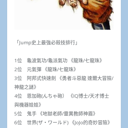
「Jump史上最強必殺技排行」
1位 龜波氣功/龜派氣功 《龍珠/七龍珠》
2位 元氣彈 《龍珠/七龍珠》
3位 阿邦式快速劍 《勇者斗惡龍 達爾大冒險/
神龍之謎》
4位 恩加砲(んちゃ砲） 《IQ博士/天才博士
與機器娃娃》
5位 鬼手 《地獄老師/靈異教師神眉》
6位 世界(ザ・ワールド) 《JoJo的奇妙冒險》