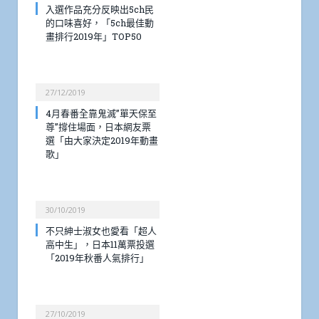
入選作品充分反映出5ch民
的口味喜好，「5ch最佳動
畫排行2019年」TOP50
27/12/2019
4月春番全靠鬼滅”單天保至
尊”撐住場面，日本網友票
選「由大家決定2019年動畫
歌」
30/10/2019
不只紳士淑女也愛看「超人
高中生」，日本11萬票投選
「2019年秋番人氣排行」
27/10/2019