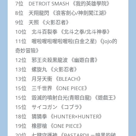
7位 DETROIT SMASH 《我的英雄學院》
8位 天翔龍閃 《浪客劍心/神劍闖江湖》
9位 天照 《火影忍者》
10位 北斗百裂拳 《北斗之拳/北斗神拳》
11位 喔啦喔啦喔啦喔啦(白金之星) 《JoJo的
奇妙冒險》
12位 邪王炎殺黒龍波 《幽遊白書》
13位 螺旋丸 《火影忍者》
13位 月牙天衝 《BLEACH》
15位 三千世界 《ONE PIECE》
15位 毀滅的噴射白光(青眼白龍) 《遊戲王》
15位 サイコガン 《コブラ》
18位 猜猜拳 《HUNTER×HUNTER》
19位 橡膠槍 《ONE PIECE》
20位 七鍵守護神 《BASTARD!! －暗黑的破