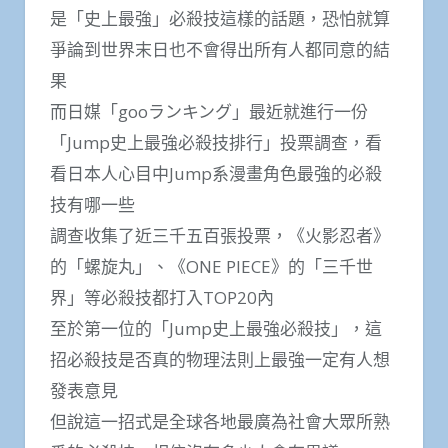
是「史上最強」必殺技這樣的話題，恐怕就算
爭論到世界末日也不會得出所有人都同意的結
果
而日媒「gooランキング」最近就進行一份
「Jump史上最強必殺技排行」投票調查，看
看日本人心目中Jump系漫畫角色最強的必殺
技有哪一些
調查收集了近三千五百張投票，《火影忍者》
的「螺旋丸」、《ONE PIECE》的「三千世
界」等必殺技都打入TOP20內
至於第一位的「Jump史上最強必殺技」，這
招必殺技是否真的物理法則上最強一定有人想
發表意見
但說這一招式是全球各地最廣為社會大眾所熟