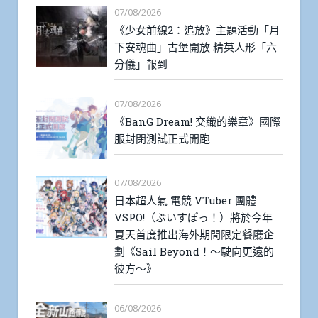
07/08/2026
《少女前線2：追放》主題活動「月
下安魂曲」古堡開放 精英人形「六
分儀」報到
07/08/2026
《BanG Dream! 交織的樂章》國際
服封閉測試正式開跑
07/08/2026
日本超人氣 電競 VTuber 團體
VSPO!（ぶいすぽっ！）將於今年
夏天首度推出海外期間限定餐廳企
劃《Sail Beyond！～駛向更遠的
彼方～》
06/08/2026