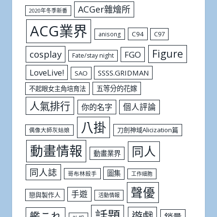
ACGer雜燴所
2020年冬季新番
ACG業界
C94
C97
anisong
Figure
cosplay
FGO
Fate/stay night
LoveLive!
SSSS.GRIDMAN
SAO
五等分的花嫁
不起眼女主角培育法
人氣排行
個人評論
你的名字
八掛
刀劍神域Alicization篇
偶像大師灰姑娘
動畫情報
同人
動畫業界
同人誌
圖集
哥布林殺手
工作細胞
聲優
手遊
戀與製作人
活動情報
話題
遊戲
艦これ