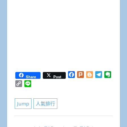
Facebook
Plurk
Blogger
Telegram
Everno
Share
Post
Copy
Line
Link
Jump
人氣排行