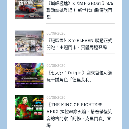
《巔峰極速》x《MF GHOST》8/6
聯動震撼登場！ 新世代山路傳說再
臨
06/08/2026
《絕區零》X 7-ELEVEN 聯動正式
開跑！主題門市、實體周邊登場
06/08/2026
《七大罪：Origin》迎來首位可遊
玩十誡角色「德里艾利」
06/08/2026
《THE KING OF FIGHTERS
AFK》操控翠綠火焰、帶著傲慢笑
容的格鬥家「阿修．克里門森」登
場