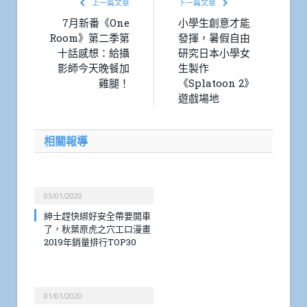
上一篇文章
下一篇文章
7月新番《One
小學生創意才能
Room》第二季第
發揮，暑假自由
十話感想：給攝
研究日本小學女
影師今天晚餐加
生製作
雞腿！
《Splatoon 2》
遊戲場地
相關報導
03/01/2020
紳士趕快綁好安全帶要開車
了，秋葉原虎之穴工口漫畫
2019年銷量排行TOP30
01/01/2020