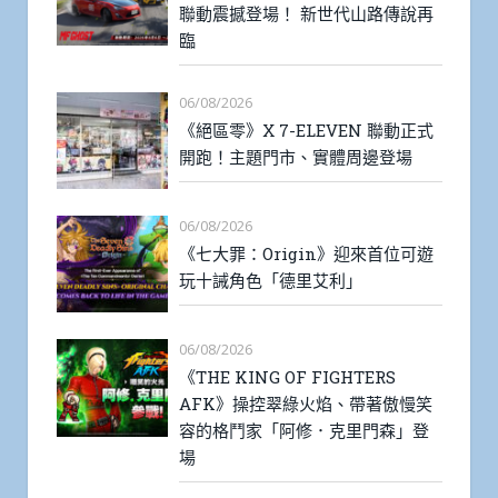
聯動震撼登場！ 新世代山路傳說再
臨
06/08/2026
《絕區零》X 7-ELEVEN 聯動正式
開跑！主題門市、實體周邊登場
06/08/2026
《七大罪：Origin》迎來首位可遊
玩十誡角色「德里艾利」
06/08/2026
《THE KING OF FIGHTERS
AFK》操控翠綠火焰、帶著傲慢笑
容的格鬥家「阿修．克里門森」登
場