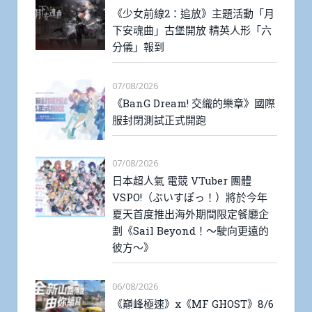
《少女前線2：追放》主題活動「月
下安魂曲」古堡開放 精英人形「六
分儀」報到
07/08/2026
《BanG Dream! 交織的樂章》國際
服封閉測試正式開跑
07/08/2026
日本超人氣 電競 VTuber 團體
VSPO!（ぶいすぽっ！）將於今年
夏天首度推出海外期間限定餐廳企
劃《Sail Beyond！～駛向更遠的
彼方～》
06/08/2026
《巔峰極速》x《MF GHOST》8/6