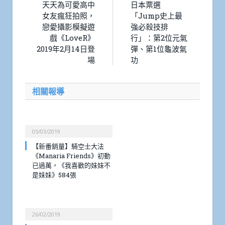
天天為可愛高中
日本票選
女友瘋狂拍照，
「Jump史上最
戀愛攝影模擬遊
強必殺技排
戲《LoveR》
行」：第2位元氣
2019年2月14日登
彈、第1位龜波氣
場
功
相關報導
05/03/2019
【新番銷量】騎空士大法
《Manaria Friends》初動
已過萬，《我喜歡的妹妹不
是妹妹》584張
26/02/2019