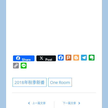
Facebook
Plurk
Blogger
Telegram
Everno
Share
Post
Copy
Line
Link
2018年秋季新番
One Room
上一篇文章
下一篇文章