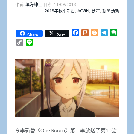
作者:
填海紳士
日期:
11/09/2018
2018年秋季新番
,
ACGN
,
動畫
,
新聞動態
Facebook
Plurk
Blogger
Telegram
Everno
Share
Post
Copy
Line
Link
今季新番《One Room》第二季放送了第10話