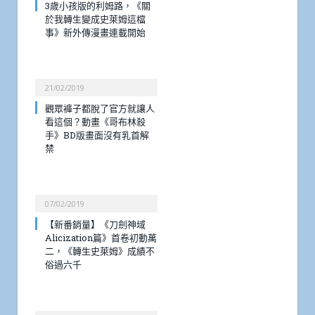
3歲小孩版的利姆路，《關
於我轉生變成史萊姆這檔
事》新外傳漫畫連載開始
21/02/2019
觀眾褲子都脫了官方就讓人
看這個？動畫《哥布林殺
手》BD版畫面沒有乳首解
禁
07/02/2019
【新番銷量】《刀劍神域
Alicization篇》首卷初動萬
二，《轉生史萊姆》成績不
俗過六千