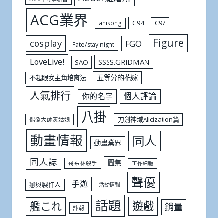
ACG業界
C94
C97
anisong
Figure
cosplay
FGO
Fate/stay night
LoveLive!
SSSS.GRIDMAN
SAO
五等分的花嫁
不起眼女主角培育法
人氣排行
個人評論
你的名字
八掛
刀劍神域Alicization篇
偶像大師灰姑娘
動畫情報
同人
動畫業界
同人誌
圖集
哥布林殺手
工作細胞
聲優
手遊
戀與製作人
活動情報
話題
遊戲
艦これ
銷量
訃報