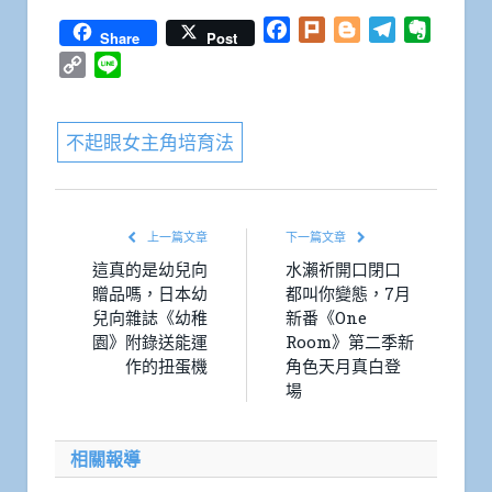
Facebook
Plurk
Blogger
Telegram
Everno
Share
Post
Copy
Line
Link
不起眼女主角培育法
上一篇文章
下一篇文章
這真的是幼兒向
水瀨祈開口閉口
贈品嗎，日本幼
都叫你變態，7月
兒向雜誌《幼稚
新番《One
園》附錄送能運
Room》第二季新
作的扭蛋機
角色天月真白登
場
相關報導