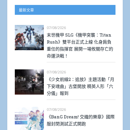
最新文章
07/08/2026
末世機甲 SLG《機甲突襲：Titan
Rush》雙平台正式上線 化身肩負
重任的指揮官 展開一場攸關存亡的
命運決戰！
07/08/2026
《少女前線2：追放》主題活動「月
下安魂曲」古堡開放 精英人形「六
分儀」報到
07/08/2026
《BanG Dream! 交織的樂章》國際
服封閉測試正式開跑