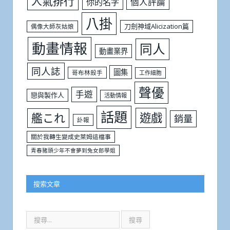
人氣排行
個人評論
你的名字
八掛
刀劍神域Alicization篇
偶像大師灰姑娘
動畫情報
同人
動畫業界
同人誌
圖集
哥布林殺手
工作細胞
聲優
手遊
戀與製作人
活動情報
話題
遊戲
艦これ
銷量
訃報
關於我轉生變成史萊姆這檔事
青春豬頭少年不會夢到兔女郎學姐
搜索文章