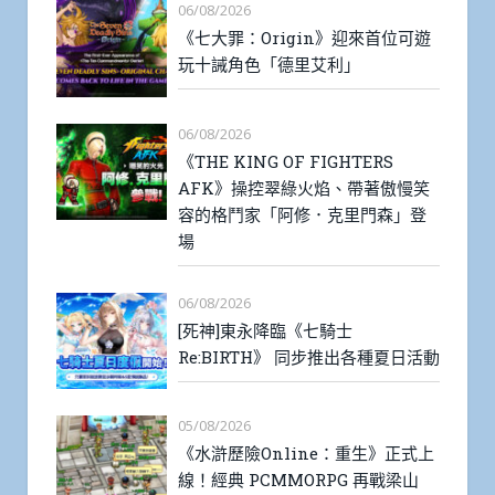
06/08/2026
《七大罪：Origin》迎來首位可遊
玩十誡角色「德里艾利」
06/08/2026
《THE KING OF FIGHTERS
AFK》操控翠綠火焰、帶著傲慢笑
容的格鬥家「阿修．克里門森」登
場
06/08/2026
[死神]東永降臨《七騎士
Re:BIRTH》 同步推出各種夏日活動
05/08/2026
《水滸歷險Online：重生》正式上
線！經典 PCMMORPG 再戰梁山