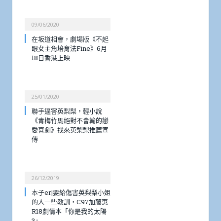
09/06/2020
在坂道相會，劇場版《不起
眼女主角培育法Fine》6月
18日香港上映
25/01/2020
聯手逼害英梨梨，輕小說
《青梅竹馬絕對不會輸的戀
愛喜劇》找來英梨梨推薦宣
傳
26/12/2019
本子er|要給傷害英梨梨小姐
的人一些教訓，C97加藤惠
R18劇情本「你是我的太陽
3」