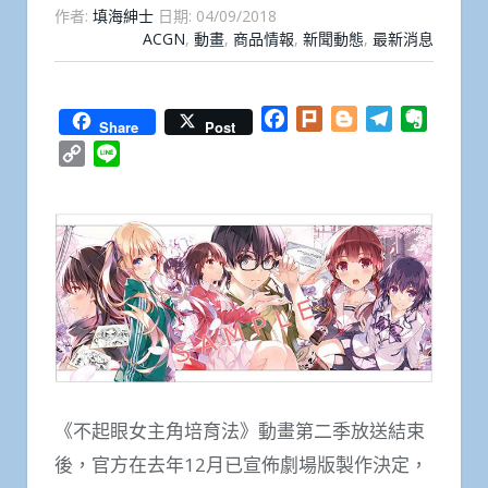
作者:
填海紳士
日期:
04/09/2018
ACGN
,
動畫
,
商品情報
,
新聞動態
,
最新消息
Facebook
Plurk
Blogger
Telegram
Everno
Share
Post
Copy
Line
Link
《不起眼女主角培育法》動畫第二季放送結束
後，官方在去年12月已宣佈劇場版製作決定，