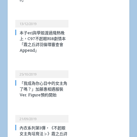
13/12/2019
本子er|與學姐渡過熾熱晚
上，C97不起眼R18劇情本
「霞之丘詩羽倫理審查會
Append」
25/10/2019
「我成為你心目中的女主角
了嗎？」加藤惠相遇服裝
Ver. Figure預約開始
21/09/2019
內衣系列第3彈，《不起眼
女主角培育法♭》霞之丘詩