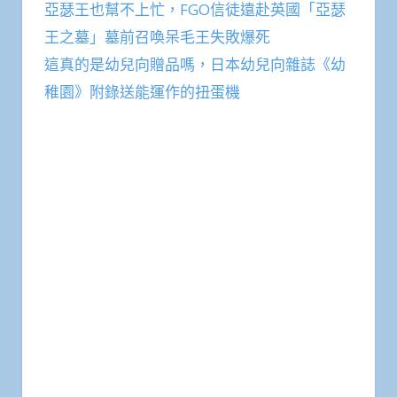
亞瑟王也幫不上忙，FGO信徒遠赴英國「亞瑟
王之墓」墓前召喚呆毛王失敗爆死
這真的是幼兒向贈品嗎，日本幼兒向雜誌《幼
稚園》附錄送能運作的扭蛋機