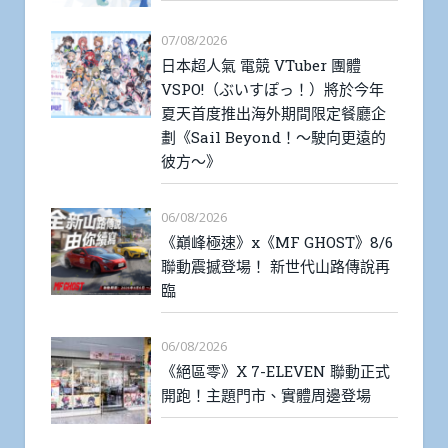
07/08/2026
日本超人氣 電競 VTuber 團體
VSPO!（ぶいすぽっ！）將於今年
夏天首度推出海外期間限定餐廳企
劃《Sail Beyond！～駛向更遠的
彼方～》
06/08/2026
《巔峰極速》x《MF GHOST》8/6
聯動震撼登場！ 新世代山路傳說再
臨
06/08/2026
《絕區零》X 7-ELEVEN 聯動正式
開跑！主題門市、實體周邊登場