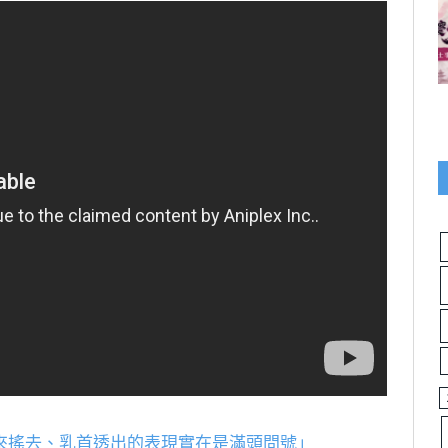
來搖去、乳首透出的表現實在是滿頭問號」