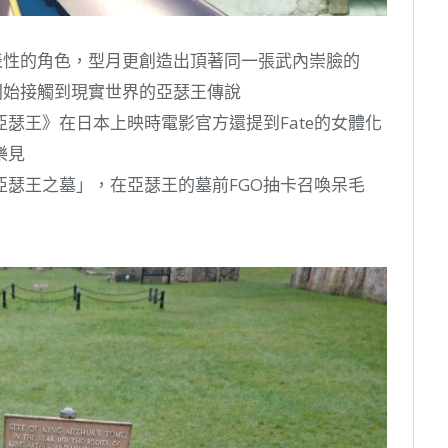
有代表性的角色，型月更創造出頂著同一張武內崇臉的
系列開始接觸到現實世界的亞瑟王傳說
瑟王》在日本上映時電影官方還提到Fate的女體化
樂見
亞瑟王之墓」，在亞瑟王的墓前FGO抽卡召喚呆毛