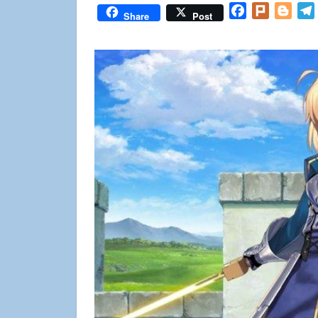
Facebook
Plurk
Blog
Share
Post