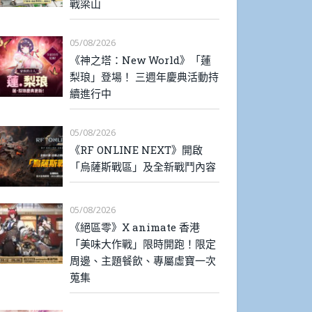
戰梁山
05/08/2026
《神之塔：New World》「蓮
梨琅」登場！ 三週年慶典活動持
續進行中
05/08/2026
《RF ONLINE NEXT》開啟
「烏薩斯戰區」及全新戰鬥內容
05/08/2026
《絕區零》X animate 香港
「美味大作戰」限時開跑！限定
周邊、主題餐飲、專屬虛寶一次
蒐集