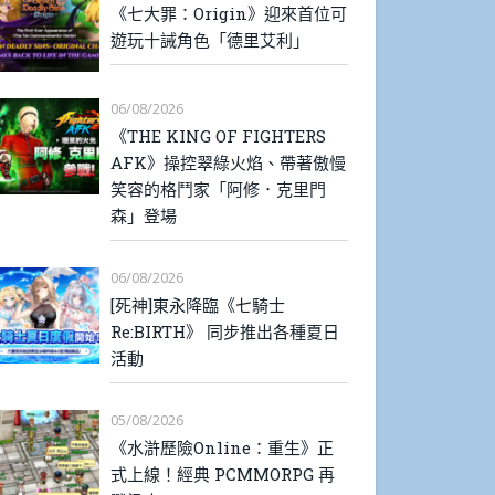
《七大罪：Origin》迎來首位可
遊玩十誡角色「德里艾利」
06/08/2026
《THE KING OF FIGHTERS
AFK》操控翠綠火焰、帶著傲慢
笑容的格鬥家「阿修．克里門
森」登場
06/08/2026
[死神]東永降臨《七騎士
Re:BIRTH》 同步推出各種夏日
活動
05/08/2026
《水滸歷險Online：重生》正
式上線！經典 PCMMORPG 再