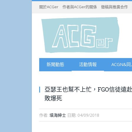
關於ACGer
作者與ACGer的關係
徵稿與推廣合作
新聞動態
活動情報
ACGN&同
亞瑟王也幫不上忙，FGO信徒遠
敗爆死
作者:
填海紳士
日期:
04/09/2018