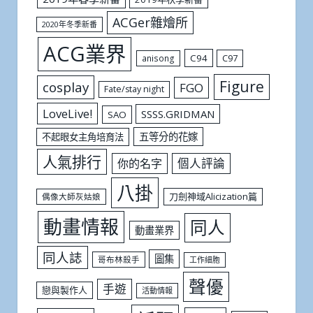
ACGer雜燴所
2020年冬季新番
ACG業界
C94
C97
anisong
Figure
cosplay
FGO
Fate/stay night
LoveLive!
SSSS.GRIDMAN
SAO
五等分的花嫁
不起眼女主角培育法
人氣排行
個人評論
你的名字
八掛
刀劍神域Alicization篇
偶像大師灰姑娘
動畫情報
同人
動畫業界
同人誌
圖集
哥布林殺手
工作細胞
聲優
手遊
戀與製作人
活動情報