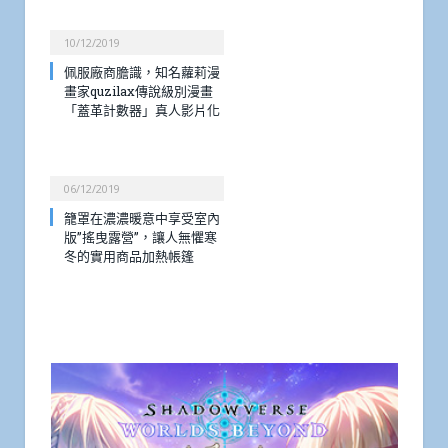
10/12/2019
佩服廠商膽識，知名蘿莉漫
畫家quzilax傳說級別漫畫
「蓋革計數器」真人影片化
06/12/2019
籠罩在濃濃暖意中享受室內
版”搖曳露營”，讓人無懼寒
冬的實用商品加熱帳篷