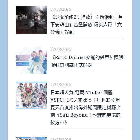
07/08/2026
《少女前線2：追放》主題活動「月
下安魂曲」古堡開放 精英人形「六
分儀」報到
07/08/2026
《BanG Dream! 交織的樂章》國際
服封閉測試正式開跑
07/08/2026
日本超人氣 電競 VTuber 團體
VSPO!（ぶいすぽっ！）將於今年
夏天首度推出海外期間限定餐廳企
劃《Sail Beyond！～駛向更遠的
彼方～》
06/08/2026