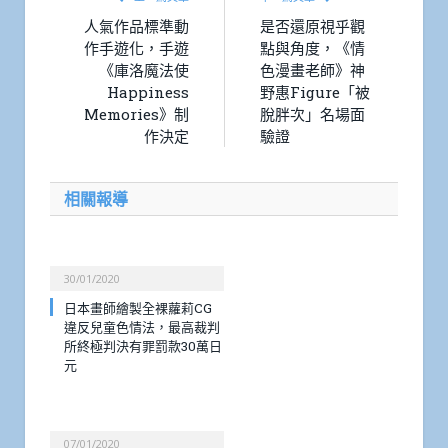
人氣作品標準動
是否還原視乎觀
作手遊化，手遊
點與角度，《情
《庫洛魔法使
色漫畫老師》神
Happiness
野惠Figure「被
Memories》制
脫胖次」名場面
作決定
驗證
相關報導
30/01/2020
日本畫師繪製全裸蘿莉CG
違反兒童色情法，最高裁判
所終極判決有罪罰款30萬日
元
07/01/2020