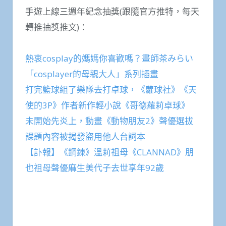
手遊上線三週年紀念抽獎(跟隨官方推特，每天
轉推抽獎推文)：
熱衷cosplay的媽媽你喜歡嗎？畫師茶みらい
「cosplayer的母親大人」系列插畫
打完籃球組了樂隊去打卓球，《蘿球社》《天
使的3P》作者新作輕小說《哥德蘿莉卓球》
未開始先炎上，動畫《動物朋友2》聲優選拔
課題內容被揭發盜用他人台詞本
【訃報】《鋼鍊》溫莉祖母《CLANNAD》朋
也祖母聲優麻生美代子去世享年92歲