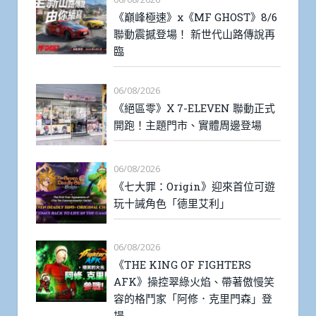
《巔峰極速》x《MF GHOST》8/6
聯動震撼登場！ 新世代山路傳說再
臨
06/08/2026
《絕區零》X 7-ELEVEN 聯動正式
開跑！主題門市、實體周邊登場
06/08/2026
《七大罪：Origin》迎來首位可遊
玩十誡角色「德里艾利」
06/08/2026
《THE KING OF FIGHTERS
AFK》操控翠綠火焰、帶著傲慢笑
容的格鬥家「阿修．克里門森」登
場