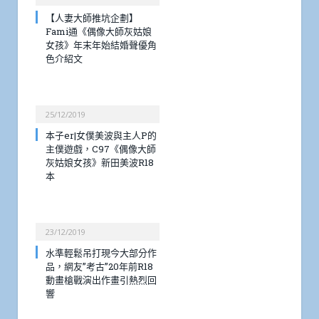
【人妻大師推坑企劃】
Fami通《偶像大師灰姑娘
女孩》年末年始結婚聲優角
色介紹文
25/12/2019
本子er|女僕美波與主人P的
主僕遊戲，C97《偶像大師
灰姑娘女孩》新田美波R18
本
23/12/2019
水準輕鬆吊打現今大部分作
品，網友”考古”20年前R18
動畫槍戰演出作畫引熱烈回
響