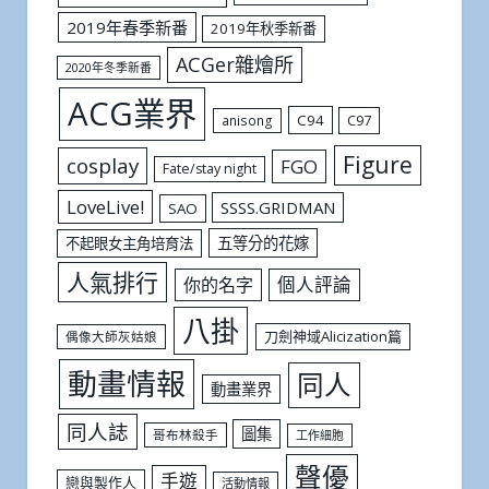
2019年春季新番
2019年秋季新番
ACGer雜燴所
2020年冬季新番
ACG業界
C94
C97
anisong
Figure
cosplay
FGO
Fate/stay night
LoveLive!
SSSS.GRIDMAN
SAO
五等分的花嫁
不起眼女主角培育法
人氣排行
個人評論
你的名字
八掛
刀劍神域Alicization篇
偶像大師灰姑娘
動畫情報
同人
動畫業界
同人誌
圖集
哥布林殺手
工作細胞
聲優
手遊
戀與製作人
活動情報