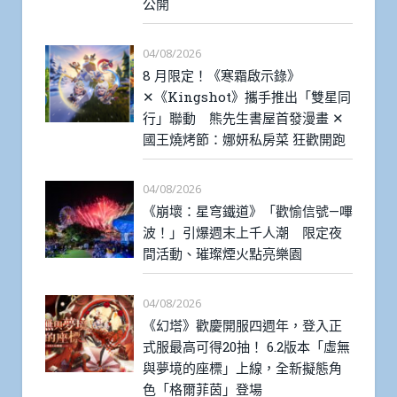
公開
04/08/2026
8 月限定！《寒霜啟示錄》
✕《Kingshot》攜手推出「雙星同
行」聯動 熊先生書屋首發漫畫 ✕
國王燒烤節：娜妍私房菜 狂歡開跑
04/08/2026
《崩壞：星穹鐵道》「歡愉信號—嗶
波！」引爆週末上千人潮 限定夜
間活動、璀璨煙火點亮樂園
04/08/2026
《幻塔》歡慶開服四週年，登入正
式服最高可得20抽！ 6.2版本「虛無
與夢境的座標」上線，全新擬態角
色「格爾菲茵」登場