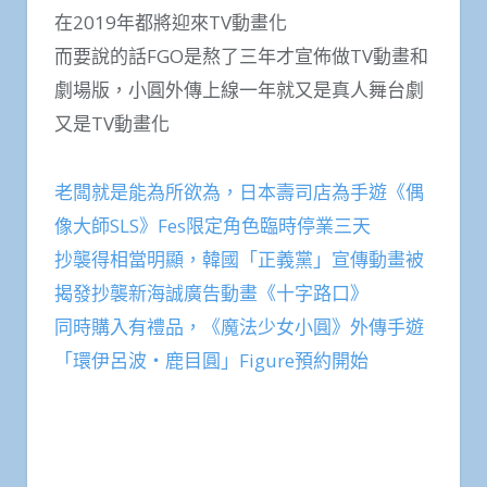
在2019年都將迎來TV動畫化
而要說的話FGO是熬了三年才宣佈做TV動畫和
劇場版，小圓外傳上線一年就又是真人舞台劇
又是TV動畫化
老闆就是能為所欲為，日本壽司店為手遊《偶
像大師SLS》Fes限定角色臨時停業三天
抄襲得相當明顯，韓國「正義黨」宣傳動畫被
揭發抄襲新海誠廣告動畫《十字路口》
同時購入有禮品，《魔法少女小圓》外傳手遊
「環伊呂波・鹿目圓」Figure預約開始