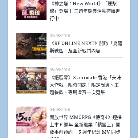
《神之塔：New World》「蓮梨
琅」登場！ 三週年慶典活動持續進
行中
05/08/2026
《RF ONLINE NEXT》開啟「烏薩
斯戰區」及全新戰鬥內容
05/08/2026
《絕區零》X animate 香港「美味
大作戰」限時開跑！限定周邊、主
題餐飲、專屬虛寶一次蒐集
04/08/2026
開放世界 MMORPG《傳奇4》迎接
上市 5 週年 全新職業「精靈士」開
放事前預約 5 週年紀念 MV 同步