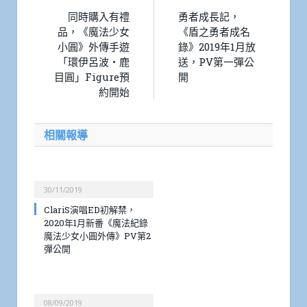
同時購入有禮
勇者成長記，
品，《魔法少女
《盾之勇者成名
小圓》外傳手遊
錄》2019年1月放
「環伊呂波・鹿
送，PV第一彈公
目圓」Figure預
開
約開始
相關報導
30/11/2019
ClariS演唱ED初解禁，
2020年1月新番《魔法紀錄
魔法少女小圓外傳》PV第2
彈公開
08/09/2019