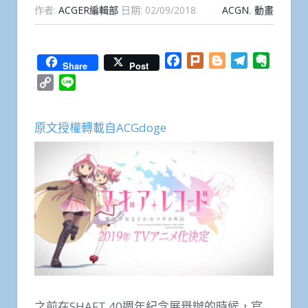
作者:
ACGER編輯部
日期:
02/09/2018
ACGN
,
動畫
Facebook
Plurk
Blogger
Telegram
Everno
Share
Post
Copy
Line
Link
原文授權轉載自ACGdoge
之前在SHAFT 40週年紀念展舉辦的時候，官