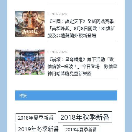
31/07/2026
《三國：謀定天下》全新問鼎賽季
「南郡烽起」8月8日開啟！S1煥新
服及非遺蘇繡外觀新登場
31/07/2026
《崩壞：星穹鐵道》線下活動「歡
愉信號—嗶波！」今日登場 歡愉星
神阿哈降臨兒童新樂園
標籤
2018年秋季新番
2018年夏季新番
2019年冬季新番
2019年夏季新番