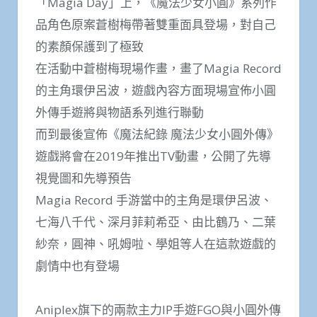
「Magia Day」上，《魔法少女小圓》系列作
品角色原案蒼樹梅帶著雙重面具登場，對自己
的素顏保護到了極致
在活動中蒼樹梅現場作畫，畫了Magia Record
的主角環伊呂波，遊戲內容方面現場宣佈小圓
外傳手遊將與物語系列進行聯動
而到最後宣佈《魔法紀錄 魔法少女小圓外傳》
遊戲將會在2019年推出TV動畫，公開了先導
視覺圖和先導預告
Magia Record 手游當中的主角是環伊呂波、
七海八千代、深月菲莉希亞、由比鶴乃、二葉
紗奈，圓神、吼姆啦、學姐等人在這款遊戲的
劇情中也有登場
Aniplex旗下的兩款主力IP手遊FGO與小圓外傳