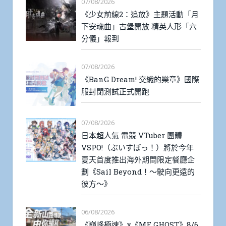
07/08/2026
《少女前線2：追放》主題活動「月
下安魂曲」古堡開放 精英人形「六
分儀」報到
07/08/2026
《BanG Dream! 交織的樂章》國際
服封閉測試正式開跑
07/08/2026
日本超人氣 電競 VTuber 團體
VSPO!（ぶいすぽっ！）將於今年
夏天首度推出海外期間限定餐廳企
劃《Sail Beyond！～駛向更遠的
彼方～》
06/08/2026
《巔峰極速》x《MF GHOST》8/6