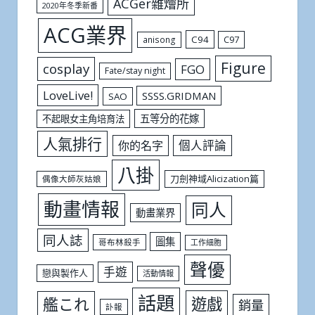
ACGer雜燴所
2020年冬季新番
ACG業界
C94
C97
anisong
Figure
cosplay
FGO
Fate/stay night
LoveLive!
SSSS.GRIDMAN
SAO
五等分的花嫁
不起眼女主角培育法
人氣排行
個人評論
你的名字
八掛
刀劍神域Alicization篇
偶像大師灰姑娘
動畫情報
同人
動畫業界
同人誌
圖集
哥布林殺手
工作細胞
聲優
手遊
戀與製作人
活動情報
話題
遊戲
艦これ
銷量
訃報