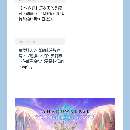
【PV內進】這次患的是感
冒，動畫《工作細胞》新作
特別編12月26日放送
09/11/2018
這雙迷人的清澈純淨藍眼
睛，《遊戲3人娘》奧莉薇
亞肥胖重度御宅哥哥超還原
cosplay