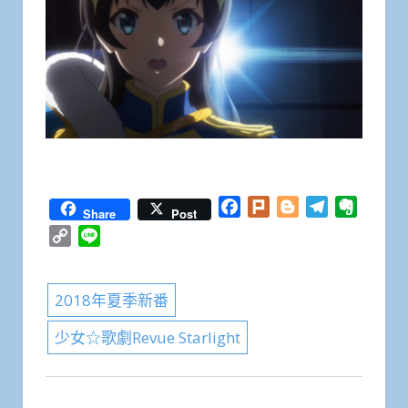
Facebook
Plurk
Blogger
Telegram
Everno
Share
Post
Copy
Line
Link
2018年夏季新番
少女☆歌劇Revue Starlight