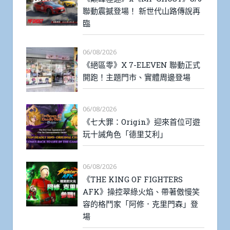
聯動震撼登場！ 新世代山路傳說再
臨
06/08/2026
《絕區零》X 7-ELEVEN 聯動正式
開跑！主題門市、實體周邊登場
06/08/2026
《七大罪：Origin》迎來首位可遊
玩十誡角色「德里艾利」
06/08/2026
《THE KING OF FIGHTERS
AFK》操控翠綠火焰、帶著傲慢笑
容的格鬥家「阿修．克里門森」登
場