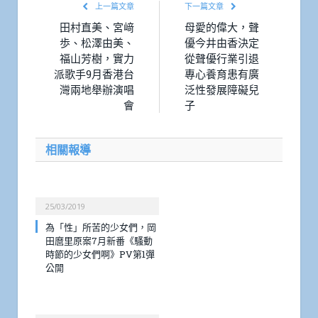
上一篇文章
下一篇文章
田村直美、宮﨑
母愛的偉大，聲
歩、松澤由美、
優今井由香決定
福山芳樹，實力
從聲優行業引退
派歌手9月香港台
專心養育患有廣
灣兩地舉辦演唱
泛性發展障礙兒
會
子
相關報導
25/03/2019
為「性」所苦的少女們，岡
田麿里原案7月新番《騷動
時節的少女們啊》PV第1彈
公開