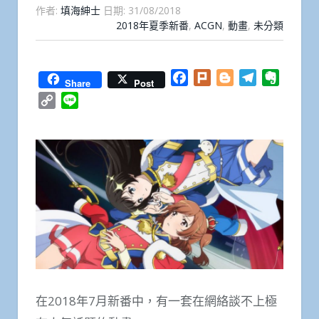
作者:
填海紳士
日期:
31/08/2018
2018年夏季新番
,
ACGN
,
動畫
,
未分類
Facebook
Plurk
Blogger
Telegram
Everno
Share
Post
Copy
Line
Link
在2018年7月新番中，有一套在網絡談不上極