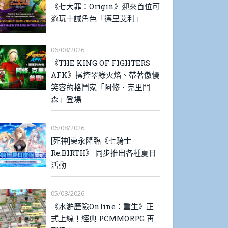
《七大罪：Origin》迎來首位可
遊玩十誡角色「德里艾利」
06/08/2026
《THE KING OF FIGHTERS
AFK》操控翠綠火焰、帶著傲慢
笑容的格鬥家「阿修．克里門
森」登場
06/08/2026
[死神]東永降臨《七騎士
Re:BIRTH》 同步推出各種夏日
活動
05/08/2026
《水滸歷險Online：重生》正
式上線！經典 PCMMORPG 再