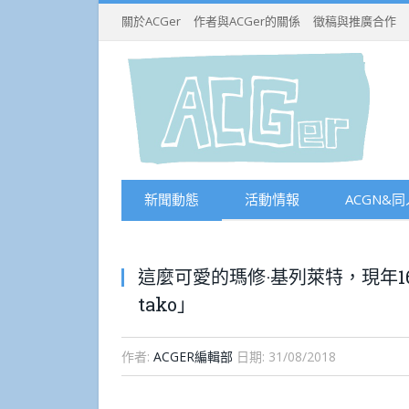
關於ACGer
作者與ACGer的關係
徵稿與推廣合作
新聞動態
活動情報
ACGN&同
這麼可愛的瑪修·基列萊特，現年16
tako」
作者:
ACGER編輯部
日期:
31/08/2018