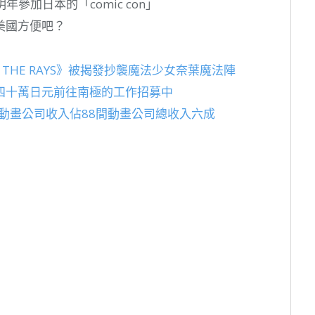
參加日本的「comic con」
美國方便吧？
 THE RAYS》被揭發抄襲魔法少女奈葉魔法陣
四十萬日元前往南極的工作招募中
型動畫公司收入佔88間動畫公司總收入六成