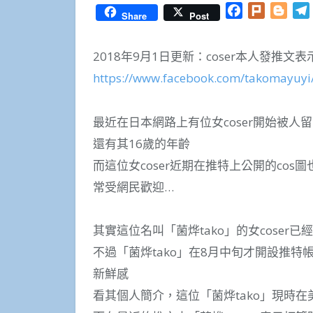
Facebook
Plurk
Blog
Share
Post
2018年9月1日更新：coser本人發推
https://www.facebook.com/takomayuyi
最近在日本網路上有位女coser開始被
還有其16歲的年齡
而這位女coser近期在推特上公開的cos
常受網民歡迎…
其實這位名叫「菌烨tako」的女coser已
不過「菌烨tako」在8月中旬才開設推
新鮮感
看其個人簡介，這位「菌烨tako」現時在