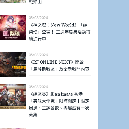
戰梁山
05/08/2026
《神之塔：New World》「蓮
梨琅」登場！ 三週年慶典活動持
續進行中
05/08/2026
《RF ONLINE NEXT》開啟
「烏薩斯戰區」及全新戰鬥內容
05/08/2026
《絕區零》X animate 香港
「美味大作戰」限時開跑！限定
周邊、主題餐飲、專屬虛寶一次
蒐集