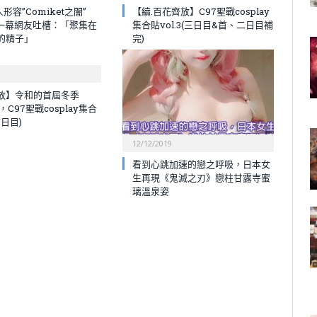
人形容”Comiket之闇”
【續.百花齊放】C97聖戰cosplay
爆一幕網友吐槽：「聚集在
集合貼vol.3(三日目&首、二日目補
的精子」
完)
放】令和的首屆冬季
t，C97聖戰cosplay集合
首日目)
12/12/2019
看到心跳加速的戀之呼吸，日本女
生再現《鬼滅之刃》戀柱甘露寺蜜
璃溫泉姿