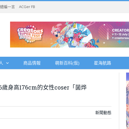
總編一言
ACGer FB
人
商品情報
萌新百科(仮)
星海航路
歲身高176cm的女性coser「菌烨
新聞動態