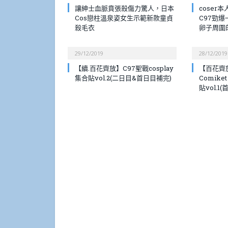
讓紳士血脈賁張殺傷力驚人，日本
coser本
Cos戀柱溫泉姿女生示範新款童貞
C97勁
殺毛衣
卵子周圍
29/12/2019
28/12/2019
【續.百花齊放】C97聖戰cosplay
【百花齊
集合貼vol.2(二日目&首日目補完)
Comike
貼vol.1(