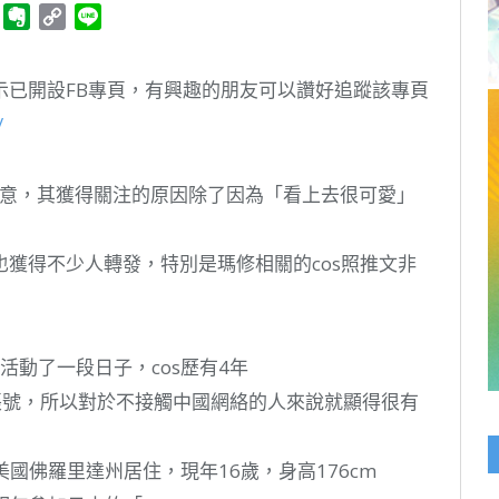
ger
Telegram
Evernote
Copy
Line
Link
文表示已開設FB專頁，有興趣的朋友可以讚好追蹤該專頁
/
人留意，其獲得關注的原因除了因為「看上去很可愛」
圖也獲得不少人轉發，特別是瑪修相關的cos照推文非
經活動了一段日子，cos歷有4年
特帳號，所以對於不接觸中國網絡的人來說就顯得很有
美國佛羅里達州居住，現年16歲，身高176cm