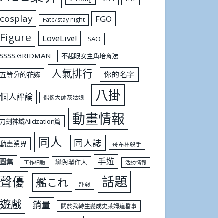
cosplay
FGO
Fate/stay night
Figure
LoveLive!
SAO
SSSS.GRIDMAN
不起眼女主角培育法
人氣排行
你的名字
五等分的花嫁
八掛
個人評論
偶像大師灰姑娘
動畫情報
刀劍神域Alicization篇
同人
同人誌
動畫業界
哥布林殺手
手遊
圖集
戀與製作人
工作細胞
活動情報
話題
聲優
艦これ
訃報
遊戲
銷量
關於我轉生變成史萊姆這檔事