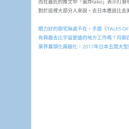
而在最近的推文中「菌烨tako」表示打算明年
對於這裡大部分人來說，去日本應該比去
眼力好的御宅無處不在，手遊《TALES OF
有興趣去比宇宙更遠的地方工作嗎？月薪
業界寡頭化兩極化，2017年日本五間大