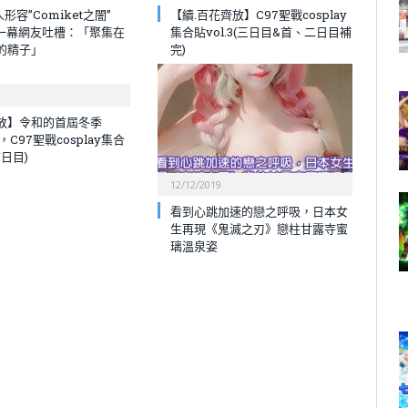
人形容”Comiket之闇”
【續.百花齊放】C97聖戰cosplay
爆一幕網友吐槽：「聚集在
集合貼vol.3(三日目&首、二日目補
的精子」
完)
放】令和的首屆冬季
t，C97聖戰cosplay集合
首日目)
12/12/2019
看到心跳加速的戀之呼吸，日本女
生再現《鬼滅之刃》戀柱甘露寺蜜
璃溫泉姿