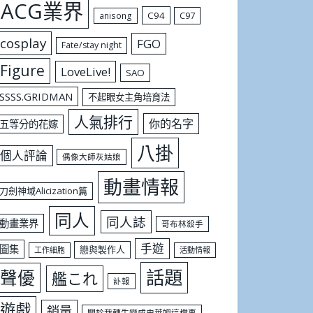
ACG業界
C94
C97
anisong
cosplay
FGO
Fate/stay night
Figure
LoveLive!
SAO
SSSS.GRIDMAN
不起眼女主角培育法
人氣排行
你的名字
五等分的花嫁
八掛
個人評論
偶像大師灰姑娘
動畫情報
刀劍神域Alicization篇
同人
同人誌
動畫業界
哥布林殺手
手遊
圖集
戀與製作人
工作細胞
活動情報
話題
聲優
艦これ
訃報
遊戲
銷量
關於我轉生變成史萊姆這檔事