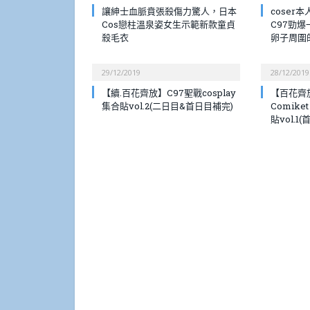
讓紳士血脈賁張殺傷力驚人，日本
coser本
Cos戀柱溫泉姿女生示範新款童貞
C97勁
殺毛衣
卵子周圍
29/12/2019
28/12/2019
【續.百花齊放】C97聖戰cosplay
【百花齊
集合貼vol.2(二日目&首日目補完)
Comike
貼vol.1(