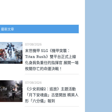
最新文章
07/08/2026
末世機甲 SLG《機甲突襲：
Titan Rush》雙平台正式上線
化身肩負重任的指揮官 展開一場
攸關存亡的命運決戰！
07/08/2026
《少女前線2：追放》主題活動
「月下安魂曲」古堡開放 精英人
形「六分儀」報到