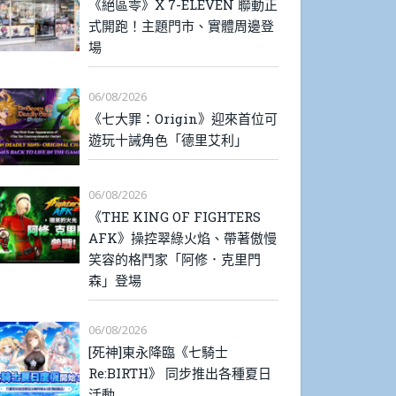
《絕區零》X 7-ELEVEN 聯動正
式開跑！主題門市、實體周邊登
場
06/08/2026
《七大罪：Origin》迎來首位可
遊玩十誡角色「德里艾利」
06/08/2026
《THE KING OF FIGHTERS
AFK》操控翠綠火焰、帶著傲慢
笑容的格鬥家「阿修．克里門
森」登場
06/08/2026
[死神]東永降臨《七騎士
Re:BIRTH》 同步推出各種夏日
活動