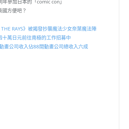
參加日本的「comic con」
美國方便吧？
 THE RAYS》被揭發抄襲魔法少女奈葉魔法陣
四十萬日元前往南極的工作招募中
型動畫公司收入佔88間動畫公司總收入六成