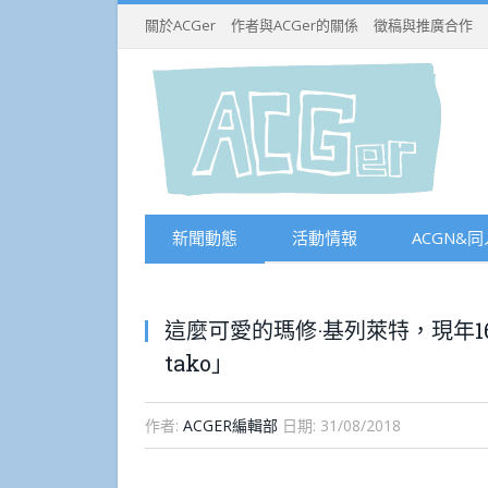
關於ACGer
作者與ACGer的關係
徵稿與推廣合作
新聞動態
活動情報
ACGN&同
這麼可愛的瑪修·基列萊特，現年16
tako」
作者:
ACGER編輯部
日期:
31/08/2018