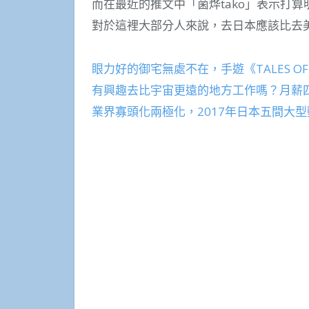
而在最近的推文中「菌烨tako」表示打算明年
對於這裡大部分人來說，去日本應該比去
眼力好的御宅無處不在，手遊《TALES OF
有興趣去比宇宙更遠的地方工作嗎？月薪
業界寡頭化兩極化，2017年日本五間大