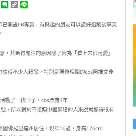
ger
Telegram
Evernote
Copy
Line
Link
文表示已開設FB專頁，有興趣的朋友可以讚好追蹤該專頁
/
人留意，其獲得關注的原因除了因為「看上去很可愛」
圖也獲得不少人轉發，特別是瑪修相關的cos照推文非
經活動了一段日子，cos歷有4年
特帳號，所以對於不接觸中國網絡的人來說就顯得很有
美國佛羅里達州居住，現年16歲，身高176cm