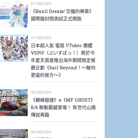
07/08/2026
《BanG Dream! 交織的樂章》
國際服封閉測試正式開跑
07/08/2026
日本超人氣 電競 VTuber 團體
VSPO!（ぶいすぽっ！）將於今
年夏天首度推出海外期間限定餐
廳企劃《Sail Beyond！～駛向
更遠的彼方～》
06/08/2026
《巔峰極速》x《MF GHOST》
8/6 聯動震撼登場！ 新世代山路
傳說再臨
06/08/2026