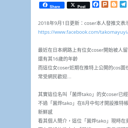
Facebook
Plurk
Blog
Share
Post
2018年9月1日更新：coser本人發推
https://www.facebook.com/takomayuyi
最近在日本網路上有位女coser開始被
還有其16歲的年齡
而這位女coser近期在推特上公開的cos
常受網民歡迎…
其實這位名叫「菌烨tako」的女coser已
不過「菌烨tako」在8月中旬才開設推
新鮮感
看其個人簡介，這位「菌烨tako」現時在