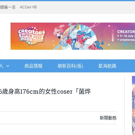
總編一言
ACGer FB
人
商品情報
萌新百科(仮)
星海航路
歲身高176cm的女性coser「菌烨
新聞動態