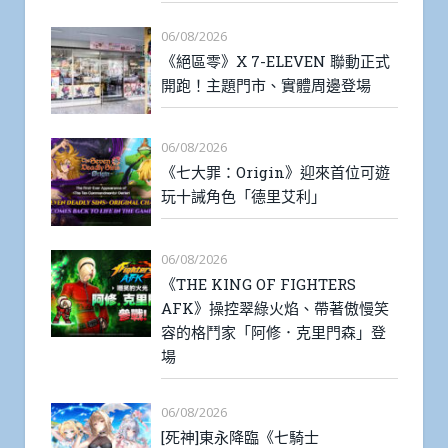
06/08/2026
《絕區零》X 7-ELEVEN 聯動正式
開跑！主題門市、實體周邊登場
06/08/2026
《七大罪：Origin》迎來首位可遊
玩十誡角色「德里艾利」
06/08/2026
《THE KING OF FIGHTERS
AFK》操控翠綠火焰、帶著傲慢笑
容的格鬥家「阿修．克里門森」登
場
06/08/2026
[死神]東永降臨《七騎士