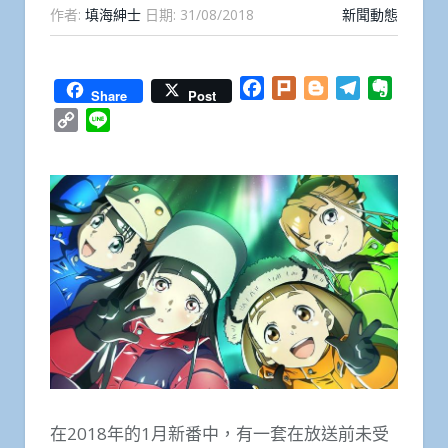
作者:
填海紳士
日期:
31/08/2018
新聞動態
Facebook
Plurk
Blogger
Telegram
Everno
Share
Post
Copy
Line
Link
在2018年的1月新番中，有一套在放送前未受