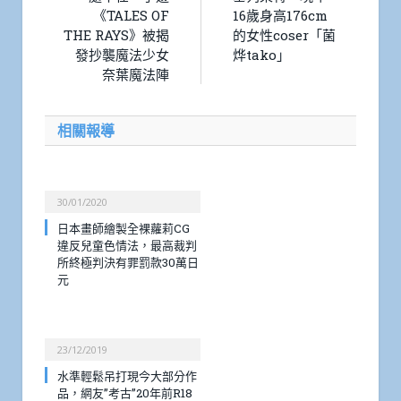
《TALES OF
16歲身高176cm
THE RAYS》被揭
的女性coser「菌
發抄襲魔法少女
烨tako」
奈葉魔法陣
相關報導
30/01/2020
日本畫師繪製全裸蘿莉CG
違反兒童色情法，最高裁判
所終極判決有罪罰款30萬日
元
23/12/2019
水準輕鬆吊打現今大部分作
品，網友”考古”20年前R18