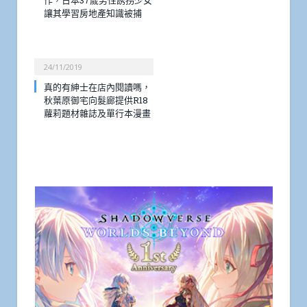
讓其學習房地產知識被捕
24/11/2019
真的有紳士在店內閱讀嗎，
秋葉原御宅向髮廊提供R18
蘿莉題材雜誌及單行本漫畫