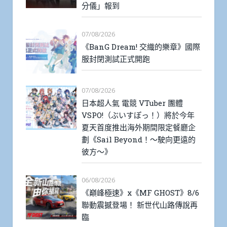
分儀」報到
07/08/2026
《BanG Dream! 交織的樂章》國際
服封閉測試正式開跑
07/08/2026
日本超人氣 電競 VTuber 團體
VSPO!（ぶいすぽっ！）將於今年
夏天首度推出海外期間限定餐廳企
劃《Sail Beyond！～駛向更遠的
彼方～》
06/08/2026
《巔峰極速》x《MF GHOST》8/6
聯動震撼登場！ 新世代山路傳說再
臨