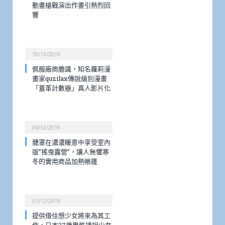
動畫槍戰演出作畫引熱烈回
響
10/12/2019
佩服廠商膽識，知名蘿莉漫
畫家quzilax傳說級別漫畫
「蓋革計數器」真人影片化
06/12/2019
籠罩在濃濃暖意中享受室內
版”搖曳露營”，讓人無懼寒
冬的實用商品加熱帳篷
01/12/2019
提供借住想少女將來為其工
作，日本37歲男性誘拐少女