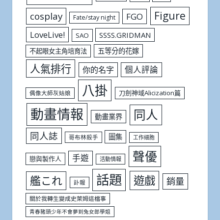
Figure
cosplay
FGO
Fate/stay night
LoveLive!
SSSS.GRIDMAN
SAO
五等分的花嫁
不起眼女主角培育法
人氣排行
個人評論
你的名字
八掛
刀劍神域Alicization篇
偶像大師灰姑娘
動畫情報
同人
動畫業界
同人誌
圖集
哥布林殺手
工作細胞
聲優
手遊
戀與製作人
活動情報
話題
遊戲
艦これ
銷量
訃報
關於我轉生變成史萊姆這檔事
青春豬頭少年不會夢到兔女郎學姐