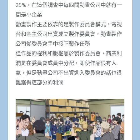
25%，在這個調查中每四間動畫公司中就有一
間是小企業
動畫製作主要依靠的是製作委員會模式，電視
台和金主公司出資成立製作委員會，動畫製作
公司從委員會手中接下製作任務
但作品的權利和版權屬於製作委員會，商業利
潤是在委員會成員中分配，即使作品很有人
氣，但是動畫公司不出資進入委員會的話也很
難獲得這部分的利潤