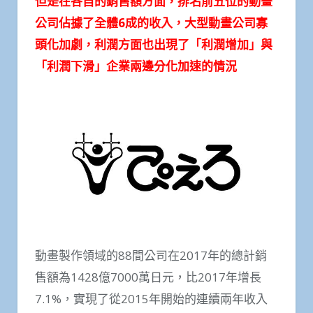
但是在各自的銷售額方面，排名前五位的動畫
公司佔據了全體6成的收入，大型動畫公司寡
頭化加劇，利潤方面也出現了「利潤增加」與
「利潤下滑」企業兩邊分化加速的情況
動畫製作領域的88間公司在2017年的總計銷
售額為1428億7000萬日元，比2017年增長
7.1%，實現了從2015年開始的連續兩年收入