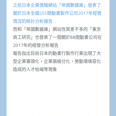
之前日本企業情報網站「帝國數據庫」發表了
關於日本全國255間動畫製作公司2017年經營
情況的統計分析報告
而和「帝國數據庫」網站性質差不多的「東京
商工研究」也發表了一個關於88間動畫公司在
2017年的經營分析報告
報告指出目前日本的動畫行製作行業出現了大
型企業寡頭化，企業兩極分化，勞動環境惡化
造成的人才枯竭等現象