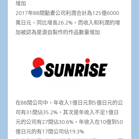
增加
2017年88間動畫公司利潤合計為125億6000
萬日元，同比增長26.2%，而收入和利潤的增
加被認為是源自製作的作品數量增加
在88間公司中，年收入1億日元到5億日元的公
司有31間佔35.2%，其次是年收入不足1億日
元的公司有27間佔30.6%，年收入在10億到50
億日元的有17間公司佔19.3%