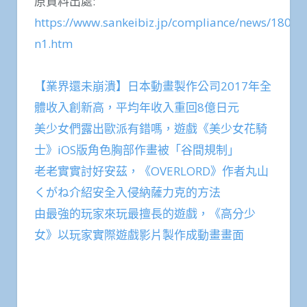
原資料出處:
https://www.sankeibiz.jp/compliance/news/180
n1.htm
【業界還未崩潰】日本動畫製作公司2017年全
體收入創新高，平均年收入重回8億日元
美少女們露出歐派有錯嗎，遊戲《美少女花騎
士》iOS版角色胸部作畫被「谷間規制」
老老實實討好安茲，《OVERLORD》作者丸山
くがね介紹安全入侵納薩力克的方法
由最強的玩家來玩最擅長的遊戲，《高分少
女》以玩家實際遊戲影片製作成動畫畫面