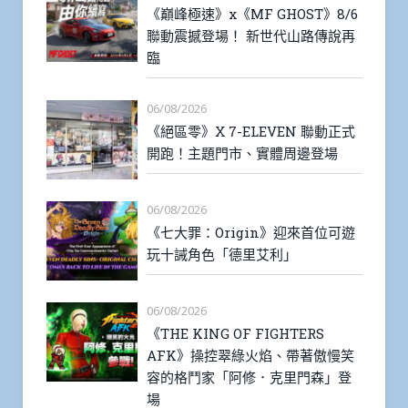
《巔峰極速》x《MF GHOST》8/6
聯動震撼登場！ 新世代山路傳說再
臨
06/08/2026
《絕區零》X 7-ELEVEN 聯動正式
開跑！主題門市、實體周邊登場
06/08/2026
《七大罪：Origin》迎來首位可遊
玩十誡角色「德里艾利」
06/08/2026
《THE KING OF FIGHTERS
AFK》操控翠綠火焰、帶著傲慢笑
容的格鬥家「阿修．克里門森」登
場