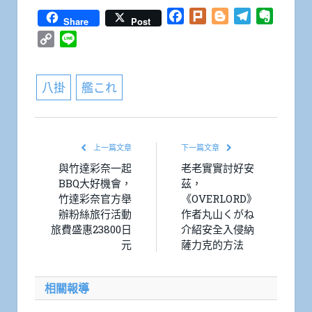
Facebook
Plurk
Blogger
Telegram
Everno
Share
Post
Copy
Line
Link
八掛
艦これ
上一篇文章
下一篇文章
與竹達彩奈一起
老老實實討好安
BBQ大好機會，
茲，
竹達彩奈官方舉
《OVERLORD》
辦粉絲旅行活動
作者丸山くがね
旅費盛惠23800日
介紹安全入侵納
元
薩力克的方法
相關報導