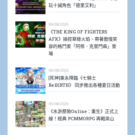
玩十誡角色「德里艾利」
06/08/2026
《THE KING OF FIGHTERS
AFK》操控翠綠火焰、帶著傲慢笑
容的格鬥家「阿修．克里門森」登
場
06/08/2026
[死神]東永降臨《七騎士
Re:BIRTH》 同步推出各種夏日活動
05/08/2026
《水滸歷險Online：重生》正式上
線！經典 PCMMORPG 再戰梁山