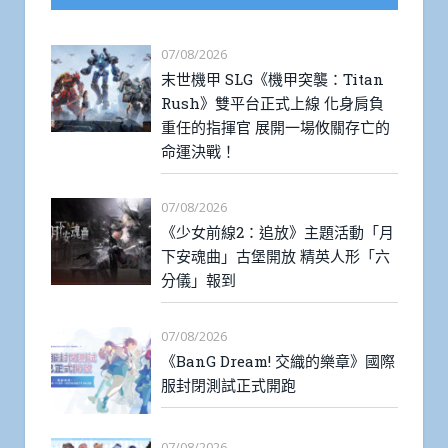
07/08/2026
末世機甲 SLG《機甲突襲：Titan
Rush》雙平台正式上線 化身肩負
重任的指揮官 展開一場攸關存亡的
命運決戰！
07/08/2026
《少女前線2：追放》主題活動「月
下安魂曲」古堡開放 精英人形「六
分儀」報到
07/08/2026
《BanG Dream! 交織的樂章》國際
服封閉測試正式開跑
07/08/2026