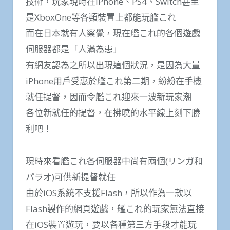
技術，玩家現時在iPhone、PS4、Switch甚至
是XboxOne等各類裝置上都能玩艦これ
而在日本就有人察覺，現在艦これ的各個遊戲
伺服器都是「人滿為患」
有網友認為之所以出現這個狀況，是因為大量
iPhone用戶受惠於艦これ第二期，紛紛在手機
就任提督，因而令艦これ迎來一波新玩家潮
各位新就任的提督，在拂曉的水平線上刻下勝
利吧！
現時來看艦これ各伺服器中尚有兩個(リンガ和
パラオ)可供新提督就任
由於iOS系統不支援Flash，所以作為一款以
Flash製作的網頁遊戲，艦これ的玩家無法直接
在iOS裝置遊玩，要以各種第三方手段才能玩