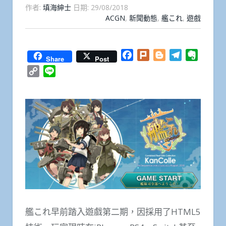
作者:
填海紳士
日期:
29/08/2018
ACGN
,
新聞動態
,
艦これ
,
遊戲
Facebook
Plurk
Blogger
Telegram
Everno
Share
Post
Copy
Line
Link
艦これ早前踏入遊戲第二期，因採用了HTML5