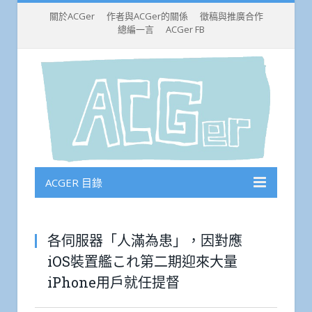
關於ACGer
作者與ACGer的關係
徵稿與推廣合作
總編一言
ACGer FB
ACGER 目錄
各伺服器「人滿為患」，因對應
iOS裝置艦これ第二期迎來大量
iPhone用戶就任提督