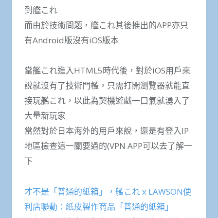
到艦これ
而由於技術問題，艦これ其後推出的APP亦只
有Android版沒有iOS版本
當艦これ進入HTML5時代後，對於iOS用戶來
說就沒有了技術門檻，只需打開瀏覽器就能直
接玩艦これ，以此為契機遊戲一口氣就湧入了
大量新玩家
當然對於日本海外的用戶來說，還是有登入IP
地區檢查這一關要過的(VPN APP可以去了解一
下
才不是「普通的紙箱」，艦これ x LAWSON便
利店聯動：紙皮製作商品「普通的紙箱」