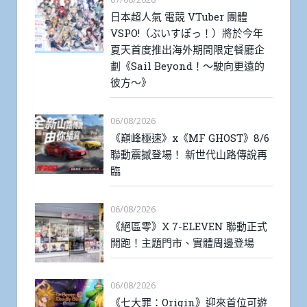
日本超人氣 電競 VTuber 團體
VSPO!（ぶいすぽっ！）將於今年
夏天首度推出海外期間限定餐廳企
劃《Sail Beyond！～駛向更遠的
彼方～》
06/08/2026
《巔峰極速》x《MF GHOST》8/6
聯動震撼登場！ 新世代山路傳說再
臨
06/08/2026
《絕區零》X 7-ELEVEN 聯動正式
開跑！主題門市、實體周邊登場
06/08/2026
《七大罪：Origin》迎來首位可遊