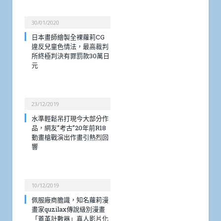
30/01/2020
日本畫師繪製全裸蘿莉CG
違反兒童色情法，最高裁判
所終極判決有罪罰款30萬日
元
23/12/2019
水準輕鬆吊打現今大部分作
品，網友”考古”20年前R18
動畫槍戰演出作畫引熱烈回
響
10/12/2019
佩服廠商膽識，知名蘿莉漫
畫家quzilax傳說級別漫畫
「蓋革計數器」真人影片化