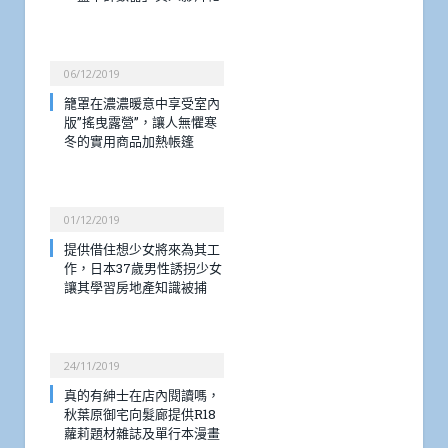
06/12/2019
籠罩在濃濃暖意中享受室內
版”搖曳露營”，讓人無懼寒
冬的實用商品加熱帳篷
01/12/2019
提供借住想少女將來為其工
作，日本37歲男性誘拐少女
讓其學習房地產知識被捕
24/11/2019
真的有紳士在店內閱讀嗎，
秋葉原御宅向髮廊提供R18
蘿莉題材雜誌及單行本漫畫