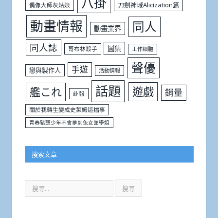
八掛
刀劍神域Alicization篇
偶像大師灰姑娘
動畫情報
同人
動畫業界
同人誌
圖集
哥布林殺手
工作細胞
聲優
手遊
戀與製作人
活動情報
話題
遊戲
艦これ
銷量
訃報
關於我轉生變成史萊姆這檔事
青春豬頭少年不會夢到兔女郎學姐
搜索文章