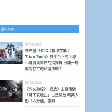
最新文章
07/08/2026
末世機甲 SLG《機甲突襲：
Titan Rush》雙平台正式上線
化身肩負重任的指揮官 展開一場
攸關存亡的命運決戰！
07/08/2026
《少女前線2：追放》主題活動
「月下安魂曲」古堡開放 精英人
形「六分儀」報到