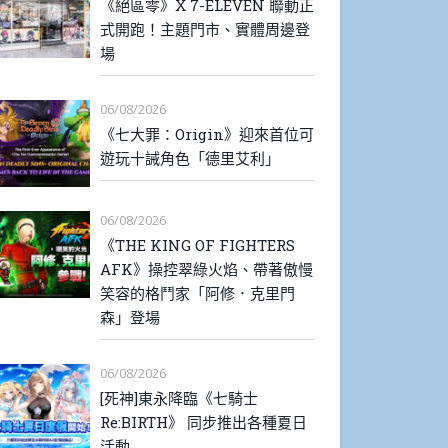
《絕區零》X 7-ELEVEN 聯動正
式開跑！主題門市、實體周邊登
場
06/08/2026
《七大罪：Origin》迎來首位可
遊玩十誡角色「德里艾利」
06/08/2026
《THE KING OF FIGHTERS
AFK》操控翠綠火焰、帶著傲慢
笑容的格鬥家「阿修．克里門
森」登場
06/08/2026
[死神]東永降臨《七騎士
Re:BIRTH》 同步推出各種夏日
活動