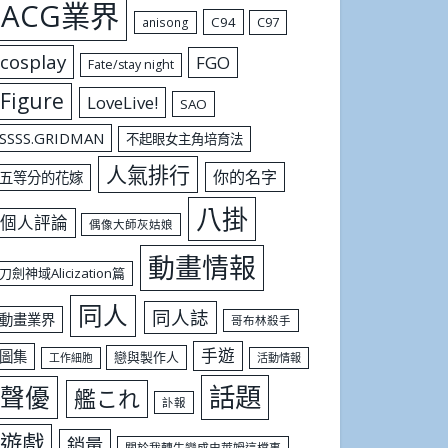
ACG業界
C94
C97
anisong
cosplay
FGO
Fate/stay night
Figure
LoveLive!
SAO
SSSS.GRIDMAN
不起眼女主角培育法
人氣排行
你的名字
五等分的花嫁
八掛
個人評論
偶像大師灰姑娘
動畫情報
刀劍神域Alicization篇
同人
同人誌
動畫業界
哥布林殺手
手遊
圖集
戀與製作人
工作細胞
活動情報
話題
聲優
艦これ
訃報
遊戲
銷量
關於我轉生變成史萊姆這檔事