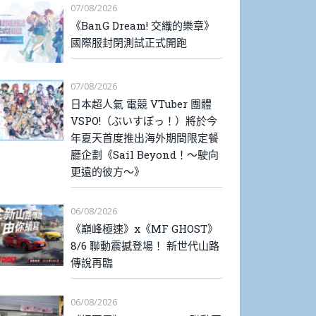
07/08/2026
《BanG Dream! 交織的樂章》
國際服封閉測試正式開跑
07/08/2026
日本超人氣 電競 VTuber 團體
VSPO!（ぶいすぽっ！）將於今
年夏天首度推出海外期間限定餐
廳企劃《Sail Beyond！～駛向
更遠的彼方～》
06/08/2026
《巔峰極速》x《MF GHOST》
8/6 聯動震撼登場！ 新世代山路
傳說再臨
06/08/2026