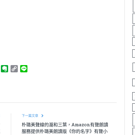
ger
Telegram
Evernote
Copy
Line
Link
章
下一篇文章
實
朴璐美聲線的瀧和三葉，Amazon有聲朗讀
統
服務提供朴璐美朗讀版《你的名字》有聲小