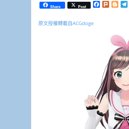
Facebook
Plurk
Blog
Share
Post
原文授權轉載自ACGdoge