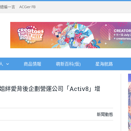
總編一言
ACGer FB
人
商品情報
萌新百科(仮)
星海航路
一姐絆愛背後企劃營運公司「Activ8」增
新聞動態