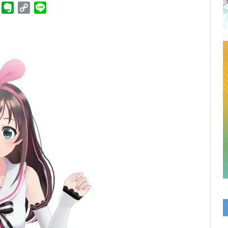
ger
Telegram
Evernote
Copy
Line
Link