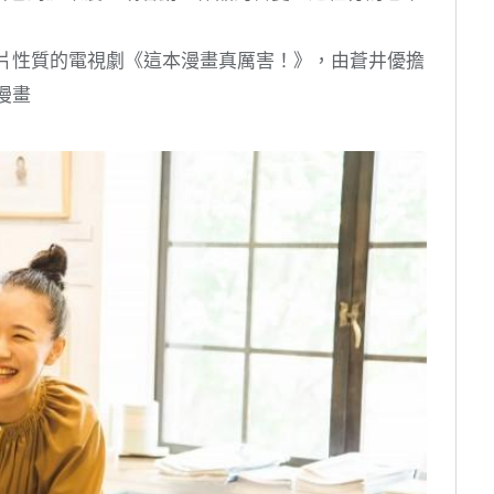
錄片性質的電視劇《這本漫畫真厲害！》，由蒼井優擔
漫畫