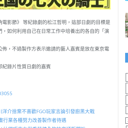
納電影節》 等紀錄劇的松江哲明，這部日劇的目標是
們，如何利用自己在日常工作中培養出的各自的「演
公佈，不過製作方表示邀請的藝人嘉賓是放在東京電
部紀錄片性質日劇的嘉賓
03055
川洋介捨棄不喜歡FGO玩家言論引發廚黑大戰
畫行業各種努力改善製作者待遇