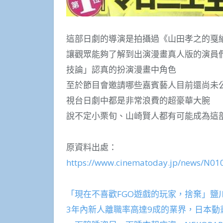
這部日劇的導演是拍攝過《山田孝之的戛
讓觀眾能夠了解到出演漫畫真人版的演員
技論」認真的扮演漫畫中角色
至於節目會邀請哪些嘉賓藝人目前還尚未
視台日劇中都是非常浪費的超豪華大腕
說不定小栗旬、山崎賢人都有可能成為這
原資料出處：
https://www.cinematoday.jp/news/N01
「現在不喜歡FGO遊戲的玩家，捨棄」鹽
3年內新人離職率高達9成的業界，日本動