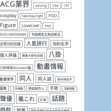
ACG業界
C94
C97
anisong
cosplay
FGO
Fate/stay night
Figure
LoveLive!
SAO
SSSS.GRIDMAN
不起眼女主角培育法
人氣排行
你的名字
五等分的花嫁
八掛
個人評論
偶像大師灰姑娘
動畫情報
刀劍神域Alicization篇
同人
同人誌
動畫業界
哥布林殺手
手遊
圖集
戀與製作人
工作細胞
活動情報
話題
聲優
艦これ
訃報
遊戲
銷量
關於我轉生變成史萊姆這檔事