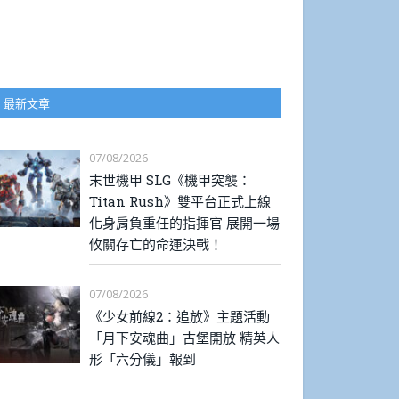
最新文章
07/08/2026
末世機甲 SLG《機甲突襲：
Titan Rush》雙平台正式上線
化身肩負重任的指揮官 展開一場
攸關存亡的命運決戰！
07/08/2026
《少女前線2：追放》主題活動
「月下安魂曲」古堡開放 精英人
形「六分儀」報到