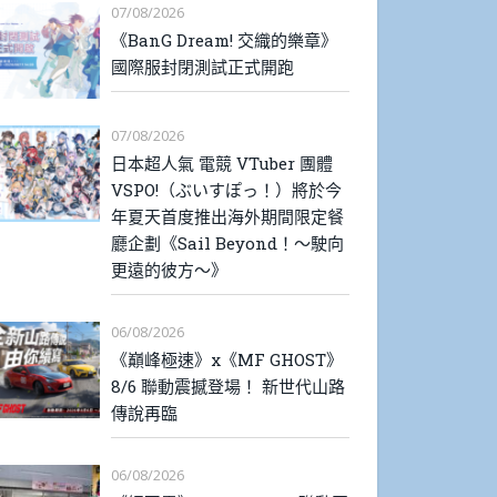
07/08/2026
《BanG Dream! 交織的樂章》
國際服封閉測試正式開跑
07/08/2026
日本超人氣 電競 VTuber 團體
VSPO!（ぶいすぽっ！）將於今
年夏天首度推出海外期間限定餐
廳企劃《Sail Beyond！～駛向
更遠的彼方～》
06/08/2026
《巔峰極速》x《MF GHOST》
8/6 聯動震撼登場！ 新世代山路
傳說再臨
06/08/2026