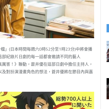
分檔」(日本時間每週六0時52分至1時23分)中將會播
這部紀錄片日劇的每一話都會邀請不同的藝人
真厲害！》聯動，蒼井優在這部日劇中擔任主持人，
以及對扮演漫畫角色的想法，蒼井優將在節目內與嘉