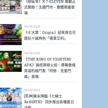
《絕區零》X 7-ELEVEN 聯動正
式開跑！主題門市、實體周邊登
場
06/08/2026
《七大罪：Origin》迎來首位可
遊玩十誡角色「德里艾利」
06/08/2026
《THE KING OF FIGHTERS
AFK》操控翠綠火焰、帶著傲慢
笑容的格鬥家「阿修．克里門
森」登場
06/08/2026
[死神]東永降臨《七騎士
Re:BIRTH》 同步推出各種夏日
活動