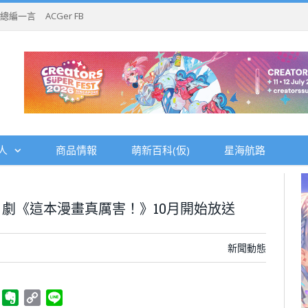
總編一言
ACGer FB
人
商品情報
萌新百科(仮)
星海航路
劇《這本漫畫真厲害！》10月開始放送
新聞動態
ger
Telegram
Evernote
Copy
Line