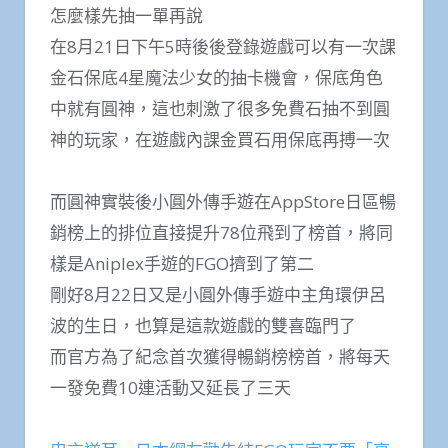
怎麼樣先抽一單再說
在8月21日下午5時後後登錄遊戲可以有一次課
金石保底4星魔法少女的抽卡機會，保底角色
中就有圓神，這也刺激了很多免費石抽不到圓
神的玩家，在遊戲內課金買石用保底再搏一次
而圓神實裝後小圓外傳手遊在AppStore日區暢
銷榜上的排位直接提升78位飛到了榜首，將同
樣是Aniplex手遊的FGO擠到了第二
剛好8月22日又是小圓外傳手遊中主角環伊呂
波的生日，也算是這款遊戲的雙喜臨門了
而官方為了紀念首次獲得暢銷榜榜首，將每天
一發免費10連活動又延長了三天