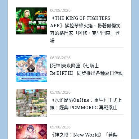
06/08/2026
《THE KING OF FIGHTERS
AFK》操控翠綠火焰、帶著傲慢笑
容的格鬥家「阿修．克里門森」登
場
06/08/2026
[死神]東永降臨《七騎士
Re:BIRTH》 同步推出各種夏日活動
05/08/2026
《水滸歷險Online：重生》正式上
線！經典 PCMMORPG 再戰梁山
05/08/2026
《神之塔：New World》「蓮梨