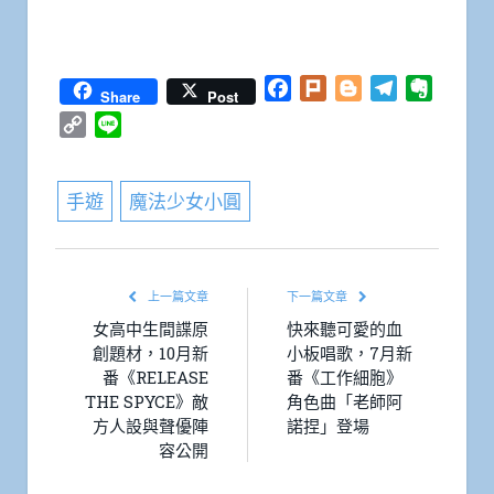
Facebook
Plurk
Blogger
Telegram
Everno
Share
Post
Copy
Line
Link
手遊
魔法少女小圓
上一篇文章
下一篇文章
女高中生間諜原
快來聽可愛的血
創題材，10月新
小板唱歌，7月新
番《RELEASE
番《工作細胞》
THE SPYCE》敵
角色曲「老師阿
方人設與聲優陣
諾捏」登場
容公開