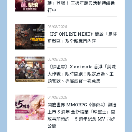
琅」登場！ 三週年慶典活動持續進
行中
05/08/2026
《RF ONLINE NEXT》開啟「烏薩
斯戰區」及全新戰鬥內容
05/08/2026
《絕區零》X animate 香港「美味
大作戰」限時開跑！限定周邊、主
題餐飲、專屬虛寶一次蒐集
04/08/2026
開放世界 MMORPG《傳奇4》迎接
上市 5 週年 全新職業「精靈士」開
放事前預約 5 週年紀念 MV 同步
公開