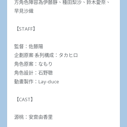
方角色陣容為伊藤靜、種田梨沙、鈴木愛奈、
早見沙織
【STAFF】
監督：佐藤陽
企劃原案·系列構成：タカヒロ
角色原案：なもり
角色設計：石野聰
動畫製作：Lay-duce
【CAST】
源桃：安齋由香里