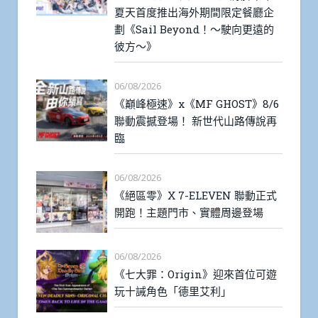
夏天首度推出海外期間限定餐廳企
劃《Sail Beyond！～駛向更遠的
彼方～》
06/08/2026
《巔峰極速》x《MF GHOST》8/6
聯動震撼登場！ 新世代山路傳說再
臨
06/08/2026
《絕區零》X 7-ELEVEN 聯動正式
開跑！主題門市、實體周邊登場
06/08/2026
《七大罪：Origin》迎來首位可遊
玩十誡角色「德里艾利」