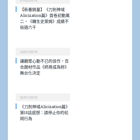
07/02/2019
【新番銷量】《刀劍神域
Alicization篇》首卷初動萬
二，《轉生史萊姆》成績不
俗過六千
26/01/2019
讓觀眾心動不已的佳作，百
合題材作品《終將成為妳》
舞台化決定
20/01/2019
《刀劍神域Alicization篇》
第15話感想：請停止你的松
岡行為