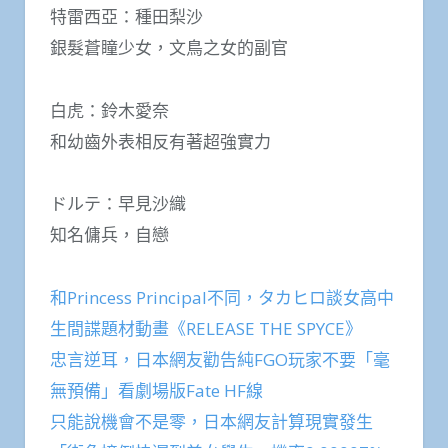
特雷西亞：種田梨沙
銀髮蒼瞳少女，文鳥之女的副官
白虎：鈴木愛奈
和幼齒外表相反有著超強實力
ドルテ：早見沙織
知名傭兵，自戀
和Princess Principal不同，タカヒロ談女高中
生間諜題材動畫《RELEASE THE SPYCE》
忠言逆耳，日本網友勸告純FGO玩家不要「毫
無預備」看劇場版Fate HF線
只能說機會不是零，日本網友計算現實發生