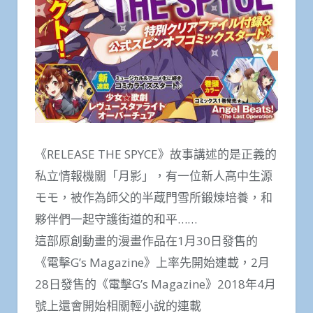
《RELEASE THE SPYCE》故事講述的是正義的
私立情報機關「月影」，有一位新人高中生源
モモ，被作為師父的半蔵門雪所鍛煉培養，和
夥伴們一起守護街道的和平……
這部原創動畫的漫畫作品在1月30日發售的
《電擊G’s Magazine》上率先開始連載，2月
28日發售的《電擊G’s Magazine》2018年4月
號上還會開始相關輕小說的連載