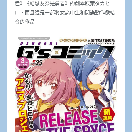
瞳》《結城友奈是勇者》的劇本原案タカヒ
ロ，而且還是一部將女高中生和間諜動作戲結
合的作品