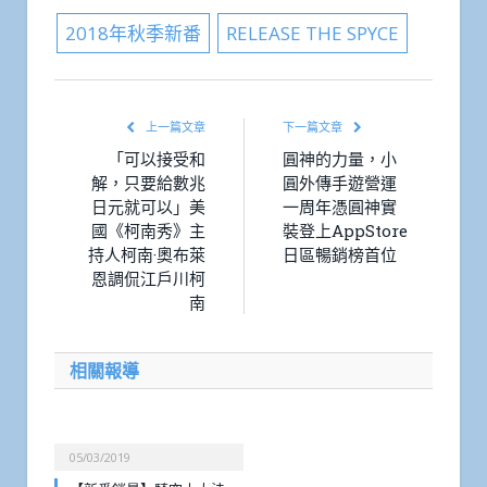
2018年秋季新番
RELEASE THE SPYCE
上一篇文章
下一篇文章
「可以接受和
圓神的力量，小
解，只要給數兆
圓外傳手遊營運
日元就可以」美
一周年憑圓神實
國《柯南秀》主
裝登上AppStore
持人柯南·奧布萊
日區暢銷榜首位
恩調侃江戶川柯
南
相關報導
05/03/2019