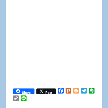
Facebook
Plurk
Blogger
Telegram
Everno
Share
Post
Copy
Line
Link