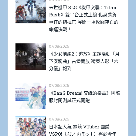
末世機甲 SLG《機甲突襲：Titan
Rush》雙平台正式上線 化身肩負
重任的指揮官 展開一場攸關存亡的
命運決戰！
07/08/2026
《少女前線2：追放》主題活動「月
下安魂曲」古堡開放 精英人形「六
分儀」報到
07/08/2026
《BanG Dream! 交織的樂章》國際
服封閉測試正式開跑
07/08/2026
日本超人氣 電競 VTuber 團體
VSPO!（ぶいすぽっ！）將於今年