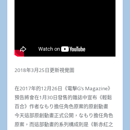
2018年3月25日更新視覺圖
在2017年的12月26日《電擊G’s Magazine》
預告將會在1月30日發售的雜誌中宣布《輕鬆
百合》作者なもり擔任角色原案的原創動畫
今天這部原創動畫正式公開，なもり擔任角色
原案，而這部動畫的系列構成則是《斬赤紅之