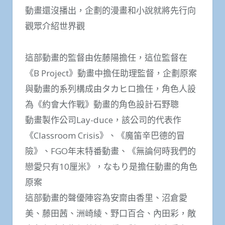
動畫還沒播出，企劃的漫畫和小說就將先行向
觀眾介紹世界觀
這部動畫的監督由佐藤陽擔任，這位監督在
《B Project》動畫中擔任助理監督，企劃原案
與動畫的系列構成由タカヒロ擔任，角色人設
為《約會大作戰》動畫的角色設計石野聰
動畫製作公司Lay-duce，該公司的代表作
《Classroom Crisis》、《魔笛辛巴德的冒
險》、FGO年末特番動畫、《無論何時我們的
戀愛只有10厘米》，なもり是擔任動畫的角色
原案
這部動畫的聲優陣容為安齋由香里、沼倉愛
美、藤田茜、洲崎綾、野口百合、內田彩，敵