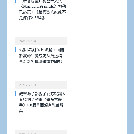
【新番銷量】騎空士大法
《Manaria Friends》初動
已過萬，《我喜歡的妹妹不
是妹妹》584張
26/02/2019
3歲小孩版的利姆路，《關
於我轉生變成史萊姆這檔
事》新外傳漫畫連載開始
21/02/2019
觀眾褲子都脫了官方就讓人
看這個？動畫《哥布林殺
手》BD版畫面沒有乳首解
禁