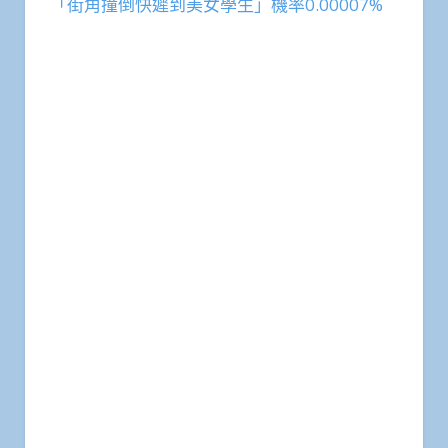
「街角撞倒快遲到美女學生」機率0.00007%