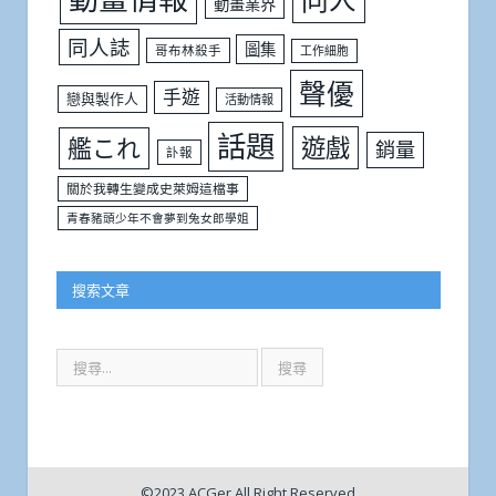
動畫業界
同人誌
圖集
哥布林殺手
工作細胞
聲優
手遊
戀與製作人
活動情報
話題
遊戲
艦これ
銷量
訃報
關於我轉生變成史萊姆這檔事
青春豬頭少年不會夢到兔女郎學姐
搜索文章
©2023 ACGer All Right Reserved