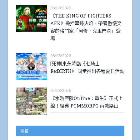
06/08/2026
《THE KING OF FIGHTERS
AFK》操控翠綠火焰、帶著傲慢笑
容的格鬥家「阿修．克里門森」登
場
06/08/2026
[死神]東永降臨《七騎士
Re:BIRTH》 同步推出各種夏日活動
05/08/2026
《水滸歷險Online：重生》正式上
線！經典 PCMMORPG 再戰梁山
標籤