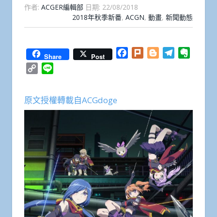
作者:
ACGER編輯部
日期:
22/08/2018
2018年秋季新番
,
ACGN
,
動畫
,
新聞動態
Facebook
Plurk
Blogger
Telegram
Everno
Share
Post
Copy
Line
Link
原文授權轉載自ACGdoge