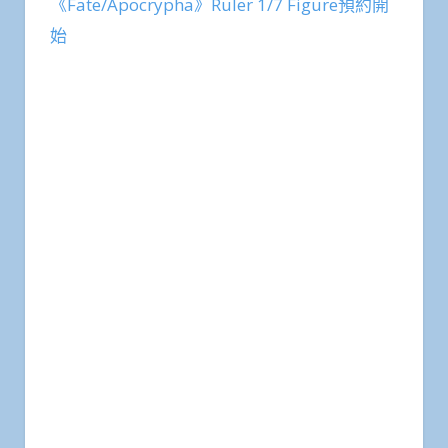
《Fate/Apocrypha》Ruler 1/7 Figure預約開
始