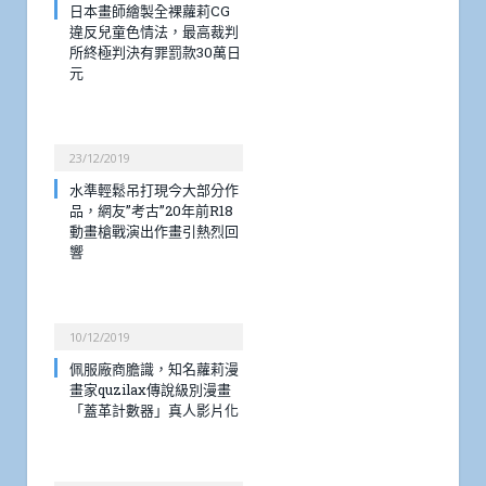
日本畫師繪製全裸蘿莉CG
違反兒童色情法，最高裁判
所終極判決有罪罰款30萬日
元
23/12/2019
水準輕鬆吊打現今大部分作
品，網友”考古”20年前R18
動畫槍戰演出作畫引熱烈回
響
10/12/2019
佩服廠商膽識，知名蘿莉漫
畫家quzilax傳說級別漫畫
「蓋革計數器」真人影片化