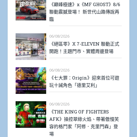
《巔峰極速》x《MF GHOST》8/6
聯動震撼登場！ 新世代山路傳說再
臨
06/08/2026
《絕區零》X 7-ELEVEN 聯動正式
開跑！主題門市、實體周邊登場
06/08/2026
《七大罪：Origin》迎來首位可遊
玩十誡角色「德里艾利」
06/08/2026
《THE KING OF FIGHTERS
AFK》操控翠綠火焰、帶著傲慢笑
容的格鬥家「阿修．克里門森」登
場