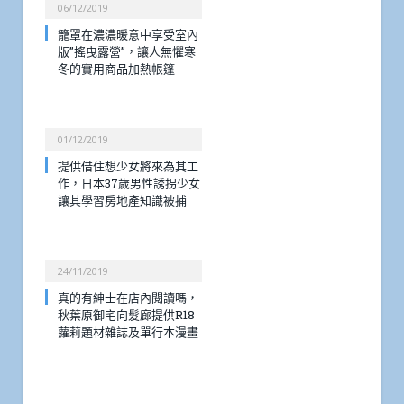
06/12/2019
籠罩在濃濃暖意中享受室內
版”搖曳露營”，讓人無懼寒
冬的實用商品加熱帳篷
01/12/2019
提供借住想少女將來為其工
作，日本37歲男性誘拐少女
讓其學習房地產知識被捕
24/11/2019
真的有紳士在店內閱讀嗎，
秋葉原御宅向髮廊提供R18
蘿莉題材雜誌及單行本漫畫