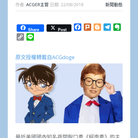
作者:
ACGER主管
日期:
22/08/2018
新聞動態
Facebook
Plurk
Blogger
Telegram
Everno
Share
Post
Copy
Line
Link
原文授權轉載自ACGdoge
最近美國國內知名夜間脫口秀《柯南秀》的主