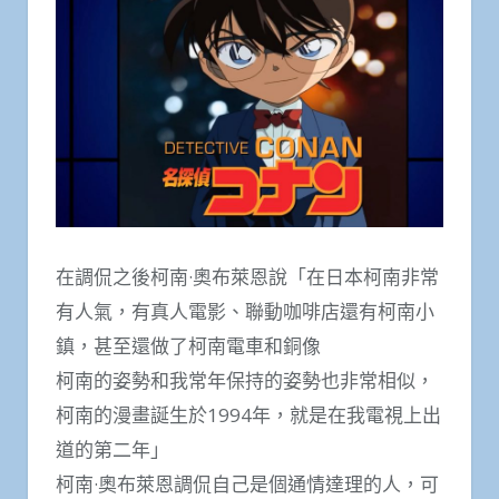
在調侃之後柯南·奧布萊恩說「在日本柯南非常
有人氣，有真人電影、聯動咖啡店還有柯南小
鎮，甚至還做了柯南電車和銅像
柯南的姿勢和我常年保持的姿勢也非常相似，
柯南的漫畫誕生於1994年，就是在我電視上出
道的第二年」
柯南·奧布萊恩調侃自己是個通情達理的人，可