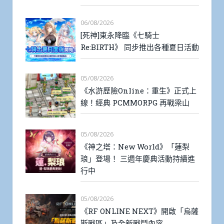
06/08/2026
[死神]東永降臨《七騎士
Re:BIRTH》 同步推出各種夏日活動
05/08/2026
《水滸歷險Online：重生》正式上
線！經典 PCMMORPG 再戰梁山
05/08/2026
《神之塔：New World》「蓮梨
琅」登場！ 三週年慶典活動持續進
行中
05/08/2026
《RF ONLINE NEXT》開啟「烏薩
斯戰區」及全新戰鬥內容