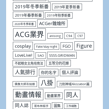
2019年冬季新番
2019年夏季新番
2019年春季新番
2019年秋季新番
ACGer雜燴所
2020年冬季新番
ACG業界
C94
C97
anisong
Figure
cosplay
FGO
Fate/stay night
LoveLive!
SSSS.GRIDMAN
SAO
五等分的花嫁
不起眼女主角培育法
人氣排行
個人評論
你的名字
八掛
刀劍神域Alicization篇
偶像大師灰姑娘
動畫情報
同人
動畫業界
同人誌
圖集
哥布林殺手
工作細胞