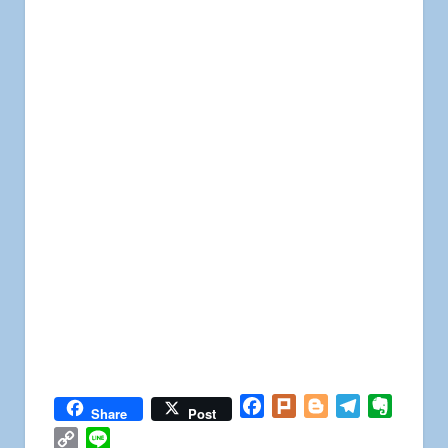
Facebook
Plurk
Blogger
Telegram
Everno
Share
Post
Copy
Line