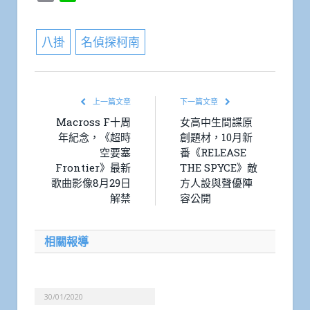
Link
八掛
名偵探柯南
上一篇文章
下一篇文章
Macross F十周
女高中生間諜原
年紀念，《超時
創題材，10月新
空要塞
番《RELEASE
Frontier》最新
THE SPYCE》敵
歌曲影像8月29日
方人設與聲優陣
解禁
容公開
相關報導
30/01/2020