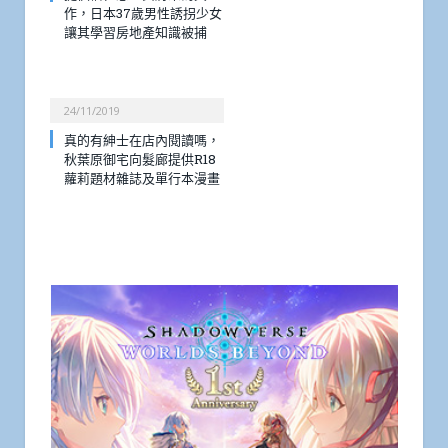
作，日本37歲男性誘拐少女
讓其學習房地產知識被捕
24/11/2019
真的有紳士在店內閱讀嗎，
秋葉原御宅向髮廊提供R18
蘿莉題材雜誌及單行本漫畫