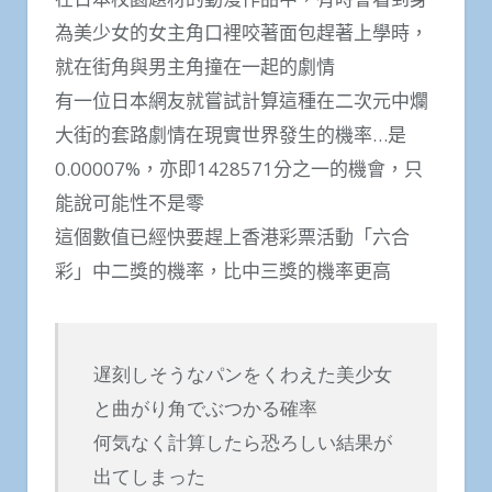
為美少女的女主角口裡咬著面包趕著上學時，
就在街角與男主角撞在一起的劇情
有一位日本網友就嘗試計算這種在二次元中爛
大街的套路劇情在現實世界發生的機率…是
0.00007%，亦即1428571分之一的機會，只
能說可能性不是零
這個數值已經快要趕上香港彩票活動「六合
彩」中二獎的機率，比中三獎的機率更高
遅刻しそうなパンをくわえた美少女
と曲がり角でぶつかる確率
何気なく計算したら恐ろしい結果が
出てしまった