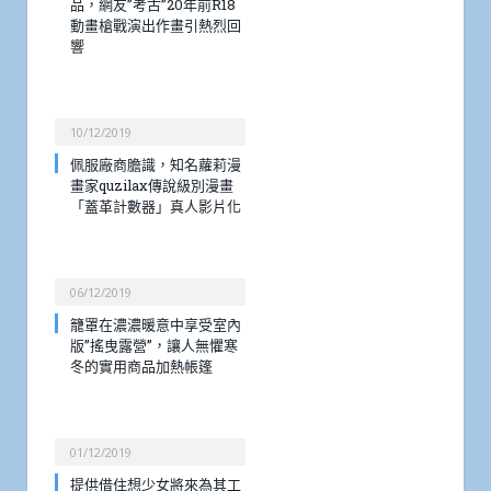
品，網友”考古”20年前R18
動畫槍戰演出作畫引熱烈回
響
10/12/2019
佩服廠商膽識，知名蘿莉漫
畫家quzilax傳說級別漫畫
「蓋革計數器」真人影片化
06/12/2019
籠罩在濃濃暖意中享受室內
版”搖曳露營”，讓人無懼寒
冬的實用商品加熱帳篷
01/12/2019
提供借住想少女將來為其工