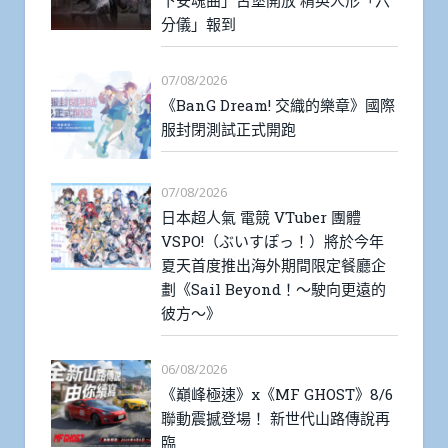
下安魂曲」古堡開放 精英人形「六
分儀」報到
07/08/2026
《BanG Dream! 交織的樂章》國際
服封閉測試正式開跑
07/08/2026
日本超人氣 電競 VTuber 團體
VSPO!（ぶいすぽっ！）將於今年
夏天首度推出海外期間限定餐廳企
劃《Sail Beyond！～駛向更遠的
彼方～》
06/08/2026
《巔峰極速》x《MF GHOST》8/6
聯動震撼登場！ 新世代山路傳說再
臨