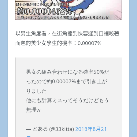
以男生角度看，在街角撞到快要遲到口裡咬著
面包的美少女學生的機率：0.00007%
男女の組み合わせになる確率50%だ
ったので約0.00007%まで引き上が
りました
他にも計算ミスってそうだけどもう
無理w
— とある (@33kitta)
2018年8月21