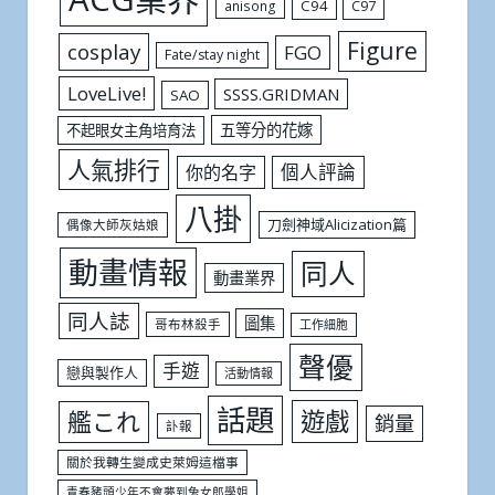
C94
C97
anisong
Figure
cosplay
FGO
Fate/stay night
LoveLive!
SSSS.GRIDMAN
SAO
五等分的花嫁
不起眼女主角培育法
人氣排行
個人評論
你的名字
八掛
刀劍神域Alicization篇
偶像大師灰姑娘
動畫情報
同人
動畫業界
同人誌
圖集
哥布林殺手
工作細胞
聲優
手遊
戀與製作人
活動情報
話題
遊戲
艦これ
銷量
訃報
關於我轉生變成史萊姆這檔事
青春豬頭少年不會夢到兔女郎學姐