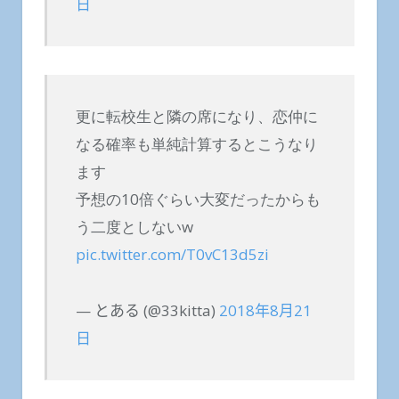
日
更に転校生と隣の席になり、恋仲に
なる確率も単純計算するとこうなり
ます
予想の10倍ぐらい大変だったからも
う二度としないw
pic.twitter.com/T0vC13d5zi
— とある (@33kitta)
2018年8月21
日