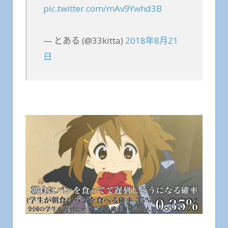
pic.twitter.com/mAv9Ywhd3B
— とある (@33kitta)
2018年8月21
日