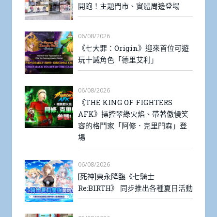
開跑！主題門市、實體周邊登場
06/08/2026
《七大罪：Origin》迎來首位可遊
玩十誡角色「德里艾利」
06/08/2026
《THE KING OF FIGHTERS
AFK》操控翠綠火焰、帶著傲慢笑
容的格鬥家「阿修．克里門森」登
場
06/08/2026
[死神]東永降臨《七騎士
Re:BIRTH》 同步推出各種夏日活動