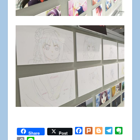
Facebook
Plurk
Blogger
Telegram
Everno
Share
Post