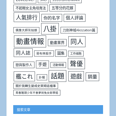
五等分的花嫁
不起眼女主角培育法
人氣排行
個人評論
你的名字
八掛
刀劍神域Alicization篇
偶像大師灰姑娘
動畫情報
同人
動畫業界
同人誌
圖集
哥布林殺手
工作細胞
聲優
手遊
戀與製作人
活動情報
話題
遊戲
艦これ
銷量
訃報
關於我轉生變成史萊姆這檔事
青春豬頭少年不會夢到兔女郎學姐
搜索文章