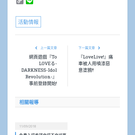
Copy
Line
Link
活動情報
上一篇文章
下一篇文章
網頁遊戲『To
『LoveLive!』痛
LOVEる-
車被人用噴漆惡
DARKNESS-Idol
意塗鴉!!
Revolution-』
事前登錄開始!
相關報導
11/09/2018
免費入場希望會場不會被塞