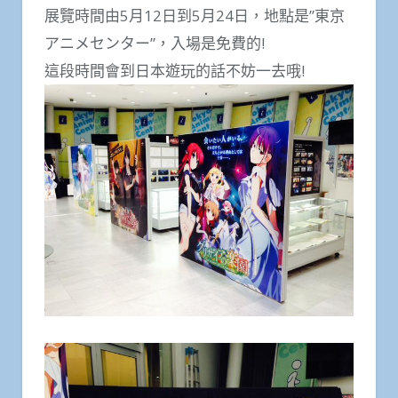
展覽時間由5月12日到5月24日，地點是”東京
アニメセンター”，入場是免費的!
這段時間會到日本遊玩的話不妨一去哦!