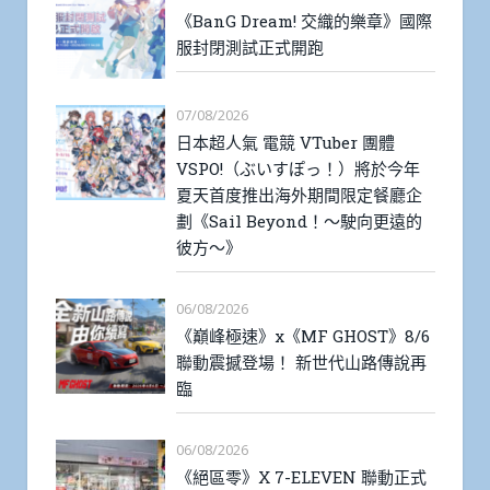
《BanG Dream! 交織的樂章》國際
服封閉測試正式開跑
07/08/2026
日本超人氣 電競 VTuber 團體
VSPO!（ぶいすぽっ！）將於今年
夏天首度推出海外期間限定餐廳企
劃《Sail Beyond！～駛向更遠的
彼方～》
06/08/2026
《巔峰極速》x《MF GHOST》8/6
聯動震撼登場！ 新世代山路傳說再
臨
06/08/2026
《絕區零》X 7-ELEVEN 聯動正式