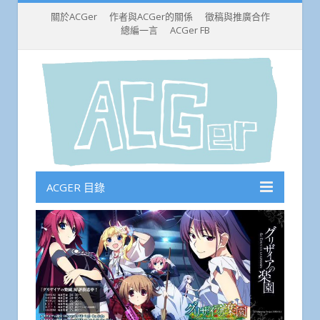
關於ACGer
作者與ACGer的關係
徵稿與推廣合作
總編一言
ACGer FB
ACGER 目錄