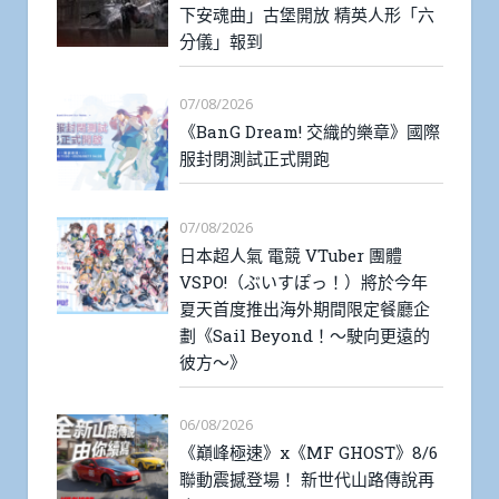
下安魂曲」古堡開放 精英人形「六
分儀」報到
07/08/2026
《BanG Dream! 交織的樂章》國際
服封閉測試正式開跑
07/08/2026
日本超人氣 電競 VTuber 團體
VSPO!（ぶいすぽっ！）將於今年
夏天首度推出海外期間限定餐廳企
劃《Sail Beyond！～駛向更遠的
彼方～》
06/08/2026
《巔峰極速》x《MF GHOST》8/6
聯動震撼登場！ 新世代山路傳說再