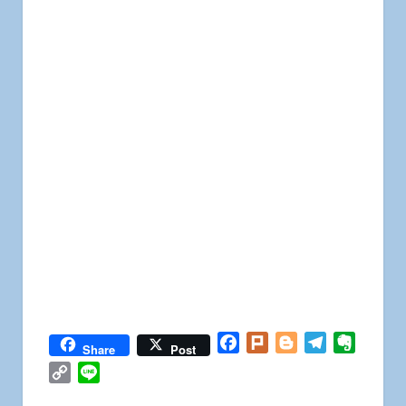
Facebook
Plurk
Blogger
Telegram
Everno
Share
Post
Copy
Line
Link