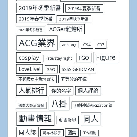
2019年冬季新番
2019年夏季新番
2019年春季新番
2019年秋季新番
ACGer雜燴所
2020年冬季新番
ACG業界
C94
C97
anisong
Figure
cosplay
FGO
Fate/stay night
LoveLive!
SSSS.GRIDMAN
SAO
五等分的花嫁
不起眼女主角培育法
人氣排行
個人評論
你的名字
八掛
刀劍神域Alicization篇
偶像大師灰姑娘
動畫情報
同人
動畫業界
同人誌
圖集
哥布林殺手
工作細胞