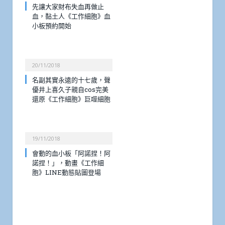
先讓大家財布失血再做止
血，黏土人《工作細胞》血
小板預約開始
20/11/2018
名副其實永遠的十七歲，聲
優井上喜久子親自cos完美
還原《工作細胞》巨噬細胞
19/11/2018
會動的血小板「阿諾捏！阿
諾捏！」，動畫《工作細
胞》LINE動態貼圖登場