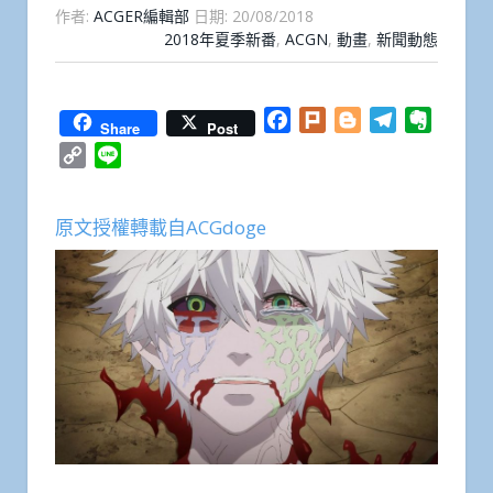
作者:
ACGER編輯部
日期:
20/08/2018
2018年夏季新番
,
ACGN
,
動畫
,
新聞動態
Facebook
Plurk
Blogger
Telegram
Everno
Share
Post
Copy
Line
Link
原文授權轉載自ACGdoge