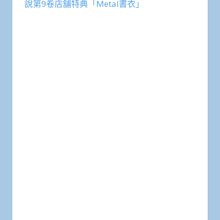
說第9卷店舖特典「Metal書衣」