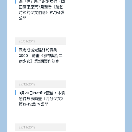
為「性」所苦的少女們，岡
田麿里原案7月新番《騷動
時節的少女們啊》PV第1彈
公開
20/01/2019
眾志成城光碟終於賣夠
2000，動畫《邪神與廚二
病少女》第2期製作決定
27/12/2018
3月20日Netflix配信，本質
戀愛故事動畫《高分少女》
第13-15話PV公開
27/11/2018