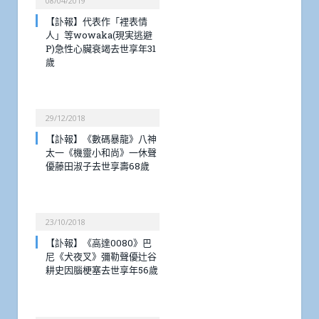
08/04/2019
【訃報】代表作「裡表情
人」等wowaka(現実逃避
P)急性心臟衰竭去世享年31
歲
29/12/2018
【訃報】《數碼暴龍》八神
太一《機靈小和尚》一休聲
優藤田淑子去世享壽68歲
23/10/2018
【訃報】《高達0080》巴
尼《犬夜叉》彌勒聲優辻谷
耕史因腦梗塞去世享年56歲