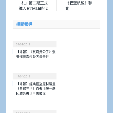
れ」第二期正式
《碧藍航線》聯
進入HTML5時代
動
相關報導
09/08/2019
【訃報】《貧窮貴公子》漫
畫作者森永愛因病去世
17/04/2019
【訃報】經典怪盜題材漫畫
《魯邦三世》作者加藤一彥
因肺炎去世享壽81歲