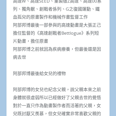
高達W、高達SEED、重製版Z高達、高達00系
列、獨角獸、創戰者係列、G之復國運動、鐵
血孤兒的原畫製作和機械作畫監督工作
阿部邦博最後一部參與的高達動畫是大張正己
擔任監督的《高達創戰者B​​ettlogue》系列短
片動畫，擔任原畫
阿部邦博之前就因為疾病療養，但最後還是因
病去世
阿部邦博最後給女兒的禮物
阿部邦博的女兒也紀念父親，說父親本來之前
身體就很虛弱所以已經做好了父親去世的覺悟
對於一直只作為動畫製作者而活著的父親，女
兒既討厭又羨慕，但女兒確實非常喜歡父親的