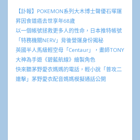
【訃報】POKEMON系列大木博士聲優石塚運
昇因食道癌去世享年68歲
以一個帳號拯救更多人的性命，日本推特帳號
「特務機關NERV」背後營運身份揭秘
英國半人馬級輕空母「Centaur」，畫師TONY
大神為手遊《碧藍航線》繪製角色
快來聽茅野愛衣媽媽的電話，輕小說「普攻二
連擊」茅野愛衣配音媽媽模擬通話公開