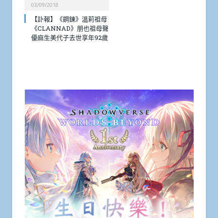
03/09/2018
【訃報】《鋼鍊》溫莉祖母
《CLANNAD》朋也祖母聲
優麻生美代子去世享年92歲