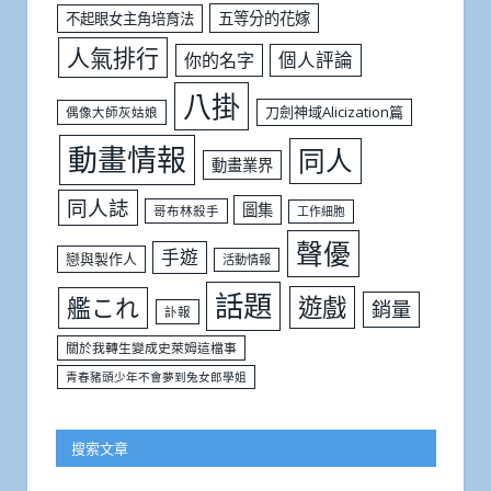
五等分的花嫁
不起眼女主角培育法
人氣排行
個人評論
你的名字
八掛
刀劍神域Alicization篇
偶像大師灰姑娘
動畫情報
同人
動畫業界
同人誌
圖集
哥布林殺手
工作細胞
聲優
手遊
戀與製作人
活動情報
話題
遊戲
艦これ
銷量
訃報
關於我轉生變成史萊姆這檔事
青春豬頭少年不會夢到兔女郎學姐
搜索文章