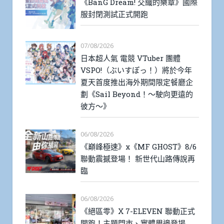
《BanG Dream! 交織的樂章》國際
服封閉測試正式開跑
07/08/2026
日本超人氣 電競 VTuber 團體
VSPO!（ぶいすぽっ！）將於今年
夏天首度推出海外期間限定餐廳企
劃《Sail Beyond！～駛向更遠的
彼方～》
06/08/2026
《巔峰極速》x《MF GHOST》8/6
聯動震撼登場！ 新世代山路傳說再
臨
06/08/2026
《絕區零》X 7-ELEVEN 聯動正式
開跑！主題門市、實體周邊登場