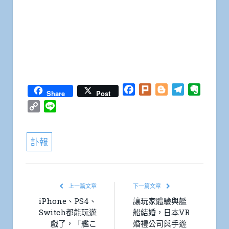
Facebook
Plurk
Blogger
Telegram
Everno
Share
Post
Copy
Line
Link
訃報
上一篇文章
下一篇文章
iPhone、PS4、
讓玩家體驗與艦
Switch都能玩遊
船結婚，日本VR
戲了，「艦こ
婚禮公司與手遊