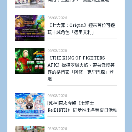
06/08/2026
《七大罪：Origin》迎來首位可遊
玩十誡角色「德里艾利」
06/08/2026
《THE KING OF FIGHTERS
AFK》操控翠綠火焰、帶著傲慢笑
容的格鬥家「阿修．克里門森」登
場
06/08/2026
[死神]東永降臨《七騎士
Re:BIRTH》 同步推出各種夏日活動
05/08/2026