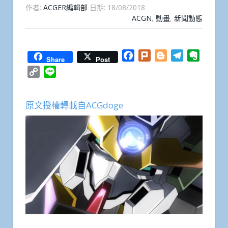
作者:
ACGER編輯部
日期:
18/08/2018
ACGN
,
動畫
,
新聞動態
Facebook
Plurk
Blogger
Telegram
Everno
Share
Post
Copy
Line
Link
原文授權轉載自ACGdoge